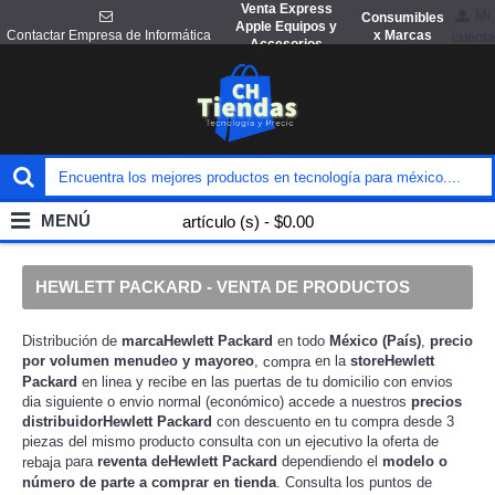
Venta Express
Mi
Consumibles
Apple Equipos y
x Marcas
Contactar Empresa de Informática
cuenta
Accesorios
MENÚ
artículo (s) - $0.00
HEWLETT PACKARD - VENTA DE PRODUCTOS
Distribución de
marcaHewlett Packard
en todo
México (País)
,
precio
por volumen menudeo y mayoreo
,
en la
storeHewlett
compra
Packard
en linea y recibe en las puertas de tu domicilio con envios
dia siguiente o envio normal (económico) accede a nuestros
precios
distribuidorHewlett Packard
con descuento en tu compra desde 3
piezas del mismo producto consulta con un ejecutivo la
oferta de
para
reventa deHewlett Packard
dependiendo el
modelo o
rebaja
número de parte a comprar en tienda
. Consulta los puntos de