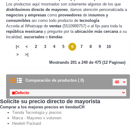
Los productos aquí mostrados son solamente algunos de los que
distribuimos directo de mayoreo
, damos atención personalizada a
negocios y empresas
como
proveedores
de
insumos y
consumibles
asi como todo producto de
tecnología
Acceda al Whatsapp de
ventas
(5510989757) o al fijo para toda la
república mexicana
y pregunte por la
ubicación más cercana
a su
localidad,
sucursales
o
tiendas
|<
<
2
3
4
5
6
7
8
9
10
>
>|
Mostrando
201 a 240 de 475 (12 Paginas)
Comparación de productos ( 0)
Solicite su precio directo de mayorista
Comprar a los mejores precios en tiendasCH
Tienda Tecnología y precios
Marca - Mayoreo x volumen
Hewlett Packard