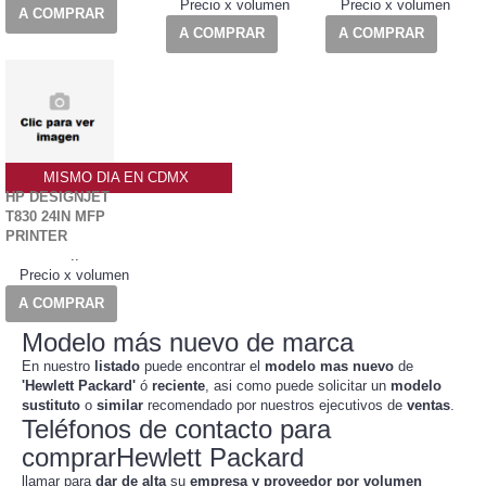
Precio x volumen
Precio x volumen
A COMPRAR
A COMPRAR
A COMPRAR
MISMO DIA EN CDMX
HP DESIGNJET
T830 24IN MFP
PRINTER
..
Precio x volumen
A COMPRAR
Modelo más nuevo de marca
En nuestro
listado
puede encontrar el
modelo mas nuevo
de
'Hewlett Packard'
ó
reciente
, asi como puede solicitar un
modelo
sustituto
o
similar
recomendado por nuestros ejecutivos de
ventas
.
Teléfonos de contacto para
comprarHewlett Packard
llamar para
dar de alta
su
empresa y proveedor por volumen