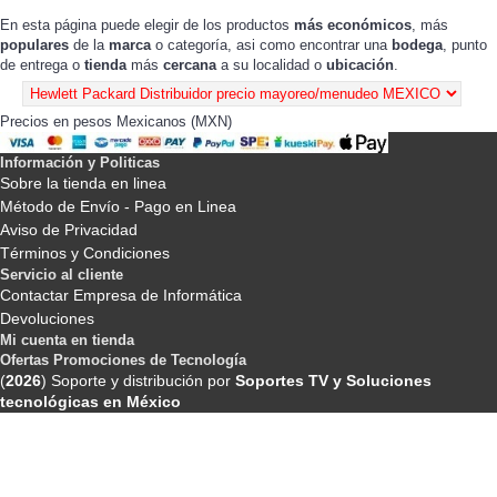
En esta página puede elegir de los productos
más económicos
, más
populares
de la
marca
o categoría, asi como encontrar una
bodega
, punto
de entrega o
tienda
más
cercana
a su localidad o
ubicación
.
Precios en pesos Mexicanos (MXN)
Información y Politicas
Sobre la tienda en linea
Método de Envío - Pago en Linea
Aviso de Privacidad
Términos y Condiciones
Servicio al cliente
Contactar Empresa de Informática
Devoluciones
Mi cuenta en tienda
Ofertas Promociones de Tecnología
(
2026
) Soporte y distribución por
Soportes TV y Soluciones
tecnológicas en México