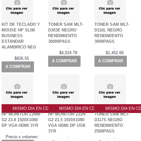
KIT DE TECLADO Y
TONER SAM MLT-
TONER SAM MLT-
MOUSE HP SLIM
D303E NEGRO
D116L NEGRO
BUSINESS
RENDIMIENTO
RENDIMIENTO
ESTANDAR
30000PAGS
3000PAGS
ALAMBRICO NEG
..
..
..
$4,024.79
$1,452.66
$826.55
A COMPRAR
A COMPRAR
A COMPRAR
MISMO DIA EN CDMX
MISMO DIA EN CDMX
MISMO DIA EN C
HP MONITOR Z24NF
HP MONITOR Z22N
TONER SAM MLT-
G2 23.8 1920X1080
G2 21.5 1920X1080
D117S NEGRO
DP VGA HDMI 3YR
VGA HDMI DP USB
RENDIMIENTO
..
3YR
2500PAGS
Precio x volumen
..
..