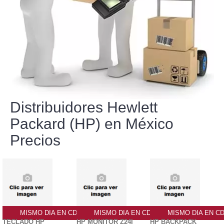
Distribuidores Hewlett
Packard (HP) en México
Precios
MISMO DIA EN CDMX
MISMO DIA EN CDMX
MISMO DIA EN C
TECLADO HP
HP MONITOR Z24I
HP BACKPACK