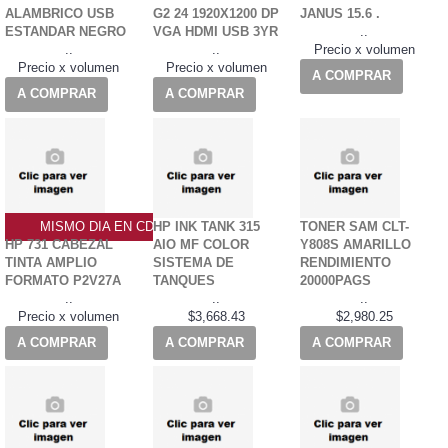
ALAMBRICO USB
G2 24 1920X1200 DP
JANUS 15.6 .
ESTANDAR NEGRO
VGA HDMI USB 3YR
..
..
..
Precio x volumen
Precio x volumen
Precio x volumen
A COMPRAR
A COMPRAR
A COMPRAR
MISMO DIA EN CDMX
HP INK TANK 315
TONER SAM CLT-
HP 731 CABEZAL
AIO MF COLOR
Y808S AMARILLO
TINTA AMPLIO
SISTEMA DE
RENDIMIENTO
FORMATO P2V27A
TANQUES
20000PAGS
..
..
..
Precio x volumen
$3,668.43
$2,980.25
A COMPRAR
A COMPRAR
A COMPRAR