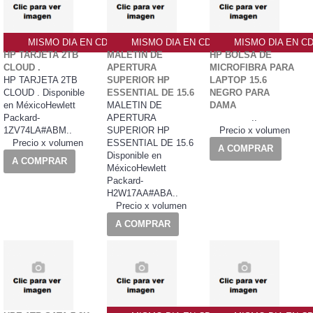
MISMO DIA EN CDMX
MISMO DIA EN CDMX
MISMO DIA EN C
HP TARJETA 2TB
MALETIN DE
HP BOLSA DE
CLOUD .
APERTURA
MICROFIBRA PARA
HP TARJETA 2TB
SUPERIOR HP
LAPTOP 15.6
CLOUD . Disponible
ESSENTIAL DE 15.6
NEGRO PARA
en MéxicoHewlett
MALETIN DE
DAMA
Packard-
APERTURA
..
1ZV74LA#ABM..
SUPERIOR HP
Precio x volumen
Precio x volumen
ESSENTIAL DE 15.6
A COMPRAR
Disponible en
A COMPRAR
MéxicoHewlett
Packard-
H2W17AA#ABA..
Precio x volumen
A COMPRAR