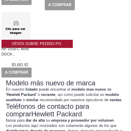
A COMPRAR
VENTA SOBRE PEDIDO PO
HP USB-C MINI
DOCK .
..
$3,681.82
A COMPRAR
Modelo más nuevo de marca
En nuestro
listado
puede encontrar el
modelo mas nuevo
de
'Hewlett Packard'
ó
reciente
, asi como puede solicitar un
modelo
sustituto
o
similar
recomendado por nuestros ejecutivos de
ventas
.
Teléfonos de contacto para
comprarHewlett Packard
llamar para
dar de alta
su
empresa y proveedor por volumen
Los productos aquí mostrados son solamente algunos de los que
distribuimos directo de mayoreo
, damos atención personalizada a