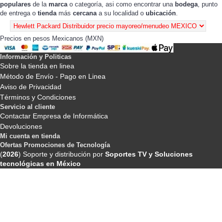
populares
de la
marca
o categoría, asi como encontrar una
bodega
, punto
de entrega o
tienda
más
cercana
a su localidad o
ubicación
.
Precios en pesos Mexicanos (MXN)
Información y Politicas
Sobre la tienda en linea
Método de Envío - Pago en Linea
Aviso de Privacidad
Términos y Condiciones
Servicio al cliente
Contactar Empresa de Informática
Devoluciones
Mi cuenta en tienda
Ofertas Promociones de Tecnología
(
2026
) Soporte y distribución por
Soportes TV y Soluciones
tecnológicas en México