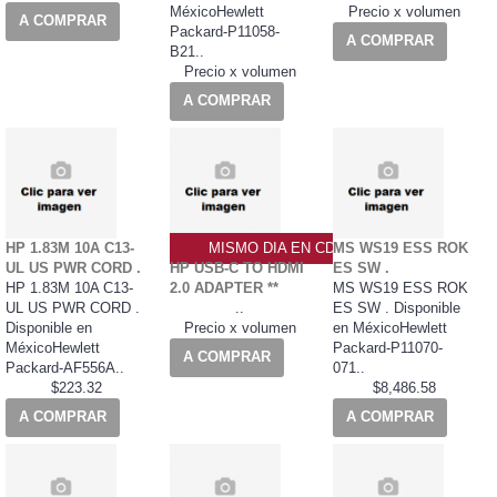
MéxicoHewlett
Precio x volumen
A COMPRAR
Packard-P11058-
A COMPRAR
B21..
Precio x volumen
A COMPRAR
HP 1.83M 10A C13-
MISMO DIA EN CDMX
MS WS19 ESS ROK
UL US PWR CORD .
HP USB-C TO HDMI
ES SW .
HP 1.83M 10A C13-
2.0 ADAPTER **
MS WS19 ESS ROK
UL US PWR CORD .
..
ES SW . Disponible
Disponible en
Precio x volumen
en MéxicoHewlett
MéxicoHewlett
Packard-P11070-
A COMPRAR
Packard-AF556A..
071..
$223.32
$8,486.58
A COMPRAR
A COMPRAR