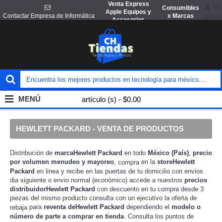
Venta Express
Mi
Consumibles
Apple Equipos y
x Marcas
Contactar Empresa de Informática
cuenta
Accesorios
MENÚ
artículo (s) - $0.00
HEWLETT PACKARD - VENTA DE PRODUCTOS
Distribución de
marcaHewlett Packard
en todo
México (País)
,
precio
por volumen menudeo y mayoreo
,
en la
storeHewlett
compra
Packard
en linea y recibe en las puertas de tu domicilio con envios
dia siguiente o envio normal (económico) accede a nuestros
precios
distribuidorHewlett Packard
con descuento en tu compra desde 3
piezas del mismo producto consulta con un ejecutivo la
oferta de
para
reventa deHewlett Packard
dependiendo el
modelo o
rebaja
número de parte a comprar en tienda
. Consulta los puntos de