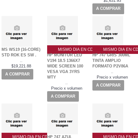
$1,631.93
A COMPRAR
MS WS19 (16-CORE)
MISMO DIA EN CDMX
MISMO DIA EN C
STD ROK ES SW .
HP MONITOR LED
HP 747 GRIS 300ML
..
V194 18.5 1366X7
TINTA AMPLIO
$19,221.88
WIDE SCREEN 100
FORMATO P2V86A
VESA VGA 3YRS
..
A COMPRAR
WTY
Precio x volumen
..
A COMPRAR
Precio x volumen
A COMPRAR
MISMO DIA EN CDMX
HP 747 AZUL
MISMO DIA EN C