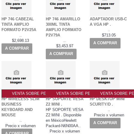
HP 746 CABEZAL
HP 746 AMARILLO
ADAPTADOR USB-C
TINTA AMPLIO
300ML TINTA
A VGA HP .
FORMATO P2V25A
AMPLIO FORMATO
..
..
P2V79A
$713.05
$2,698.13
..
A COMPRAR
$3,453.97
A COMPRAR
A COMPRAR
VENTA SOBRE PEDIDO PO
VENTA SOBRE PEDIDO PO
VENTA SOBRE PE
HP WIRELESS SLIM
HP SOPORTE VESA
HP DESKTOP MINI
BUSINESS
Z2 MINI .
SCURITY/D .
KEYBOARD AND
HP SOPORTE VESA
..
MOUSE
Z2 MINI . Disponible
Precio x volumen
..
en MéxicoHewlett
A COMPRAR
Precio x volumen
Packard-N6N00AA..
Precio x volumen
A COMPRAR