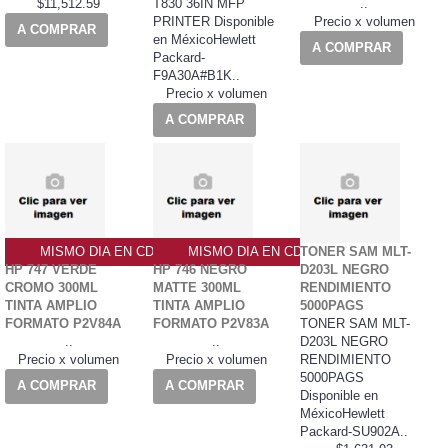
$11,512.59
T830 36IN MFP
..
PRINTER Disponible
Precio x volumen
A COMPRAR
en MéxicoHewlett
A COMPRAR
Packard-
F9A30A#B1K..
Precio x volumen
A COMPRAR
MISMO DIA EN CDMX
MISMO DIA EN CDMX
TONER SAM MLT-
HP 747 VERDE
HP 746 NEGRO
D203L NEGRO
CROMO 300ML
MATTE 300ML
RENDIMIENTO
TINTA AMPLIO
TINTA AMPLIO
5000PAGS
FORMATO P2V84A
FORMATO P2V83A
TONER SAM MLT-
..
..
D203L NEGRO
Precio x volumen
Precio x volumen
RENDIMIENTO
5000PAGS
A COMPRAR
A COMPRAR
Disponible en
MéxicoHewlett
Packard-SU902A..