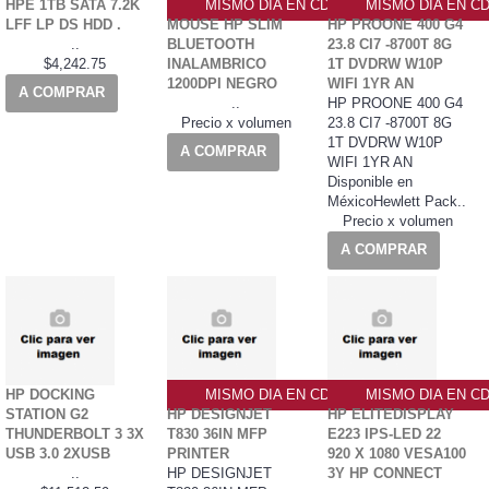
HPE 1TB SATA 7.2K
MISMO DIA EN CDMX
MISMO DIA EN C
LFF LP DS HDD .
MOUSE HP SLIM
HP PROONE 400 G4
..
BLUETOOTH
23.8 CI7 -8700T 8G
$4,242.75
INALAMBRICO
1T DVDRW W10P
1200DPI NEGRO
WIFI 1YR AN
A COMPRAR
..
HP PROONE 400 G4
Precio x volumen
23.8 CI7 -8700T 8G
1T DVDRW W10P
A COMPRAR
WIFI 1YR AN
Disponible en
MéxicoHewlett Pack..
Precio x volumen
A COMPRAR
HP DOCKING
MISMO DIA EN CDMX
MISMO DIA EN C
STATION G2
HP DESIGNJET
HP ELITEDISPLAY
THUNDERBOLT 3 3X
T830 36IN MFP
E223 IPS-LED 22
USB 3.0 2XUSB
PRINTER
920 X 1080 VESA100
..
HP DESIGNJET
3Y HP CONNECT