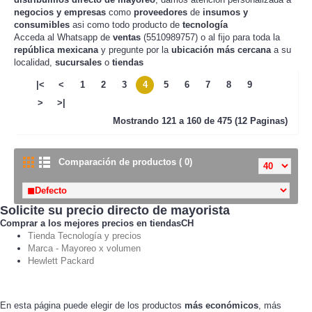
negocios y empresas
como
proveedores
de
insumos y
consumibles
asi como todo producto de
tecnología
Acceda al Whatsapp de
ventas
(5510989757) o al fijo para toda la
república mexicana
y pregunte por la
ubicación más cercana
a su
localidad,
sucursales
o
tiendas
|<
<
1
2
3
4
5
6
7
8
9
>
>|
Mostrando
121 a 160 de 475 (12 Paginas)
Comparación de productos ( 0)
Solicite su precio directo de mayorista
Comprar a los mejores precios en tiendasCH
Tienda Tecnología y precios
Marca - Mayoreo x volumen
Hewlett Packard
En esta página puede elegir de los productos
más económicos
, más