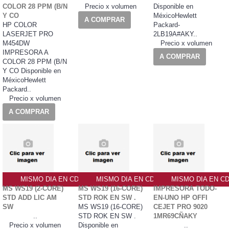
COLOR 28 PPM (B/N
Precio x volumen
Disponible en
Y CO
MéxicoHewlett
A COMPRAR
HP COLOR
Packard-
LASERJET PRO
2LB19A#AKY..
M454DW
Precio x volumen
IMPRESORA A
A COMPRAR
COLOR 28 PPM (B/N
Y CO Disponible en
MéxicoHewlett
Packard..
Precio x volumen
A COMPRAR
MISMO DIA EN CDMX
MISMO DIA EN CDMX
MISMO DIA EN C
MS WS19 (2-CORE)
MS WS19 (16-CORE)
IMPRESORA TODO-
STD ADD LIC AM
STD ROK EN SW .
EN-UNO HP OFFI
SW
MS WS19 (16-CORE)
CEJET PRO 9020
..
STD ROK EN SW .
1MR69CÑAKY
Precio x volumen
Disponible en
..