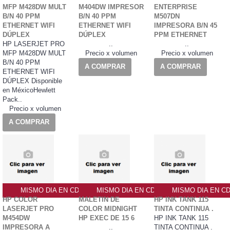
MFP M428DW MULT
M404DW IMPRESOR
ENTERPRISE
B/N 40 PPM
B/N 40 PPM
M507DN
ETHERNET WIFI
ETHERNET WIFI
IMPRESORA B/N 45
DÚPLEX
DÚPLEX
PPM ETHERNET
HP LASERJET PRO
..
..
MFP M428DW MULT
Precio x volumen
Precio x volumen
B/N 40 PPM
A COMPRAR
A COMPRAR
ETHERNET WIFI
DÚPLEX Disponible
en MéxicoHewlett
Pack..
Precio x volumen
A COMPRAR
MISMO DIA EN CDMX
MISMO DIA EN CDMX
MISMO DIA EN C
HP COLOR
MALETIN DE
HP INK TANK 115
LASERJET PRO
COLOR MIDNIGHT
TINTA CONTINUA .
M454DW
HP EXEC DE 15 6
HP INK TANK 115
IMPRESORA A
..
TINTA CONTINUA .