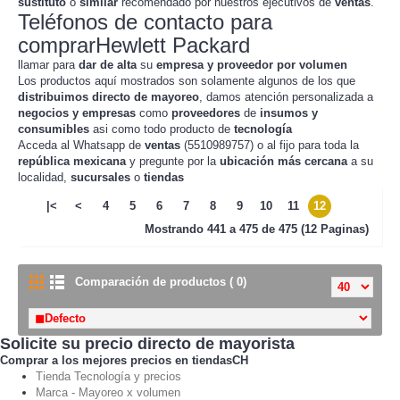
sustituto
o
similar
recomendado por nuestros ejecutivos de
ventas
.
Teléfonos de contacto para
comprarHewlett Packard
llamar para
dar de alta
su
empresa y proveedor por volumen
Los productos aquí mostrados son solamente algunos de los que
distribuimos directo de mayoreo
, damos atención personalizada a
negocios y empresas
como
proveedores
de
insumos y
consumibles
asi como todo producto de
tecnología
Acceda al Whatsapp de
ventas
(5510989757) o al fijo para toda la
república mexicana
y pregunte por la
ubicación más cercana
a su
localidad,
sucursales
o
tiendas
|<
<
4
5
6
7
8
9
10
11
12
Mostrando
441 a 475 de 475 (12 Paginas)
Comparación de productos ( 0)
Solicite su precio directo de mayorista
Comprar a los mejores precios en tiendasCH
Tienda Tecnología y precios
Marca - Mayoreo x volumen