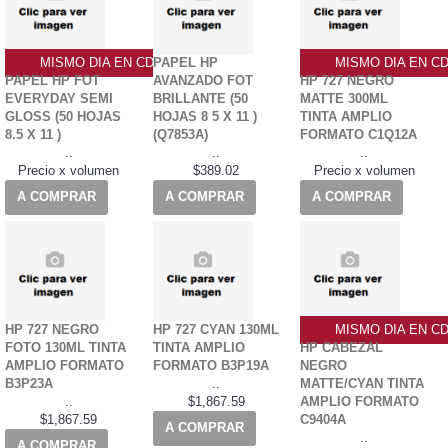
MISMO DIA EN CDMX
PAPEL HP
MISMO DIA EN C
PAPEL HP FOT
AVANZADO FOT
HP 727 NEGRO
EVERYDAY SEMI
BRILLANTE (50
MATTE 300ML
GLOSS (50 HOJAS
HOJAS 8 5 X 11 )
TINTA AMPLIO
8.5 X 11 )
(Q7853A)
FORMATO C1Q12A
..
..
..
Precio x volumen
$389.02
Precio x volumen
A COMPRAR
A COMPRAR
A COMPRAR
HP 727 NEGRO
HP 727 CYAN 130ML
MISMO DIA EN C
FOTO 130ML TINTA
TINTA AMPLIO
HP CABEZAL
AMPLIO FORMATO
FORMATO B3P19A
NEGRO
B3P23A
..
MATTE/CYAN TINTA
..
$1,867.59
AMPLIO FORMATO
$1,867.59
C9404A
A COMPRAR
..
A COMPRAR