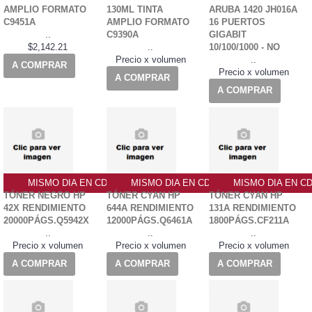
AMPLIO FORMATO
130ML TINTA
ARUBA 1420 JH016A
C9451A
AMPLIO FORMATO
16 PUERTOS
..
C9390A
GIGABIT
$2,142.21
..
10/100/1000 - NO
Precio x volumen
..
A COMPRAR
Precio x volumen
A COMPRAR
A COMPRAR
MISMO DIA EN CDMX
MISMO DIA EN CDMX
MISMO DIA EN C
TÓNER NEGRO HP
TÓNER CYAN HP
TÓNER CYAN HP
42X RENDIMIENTO
644A RENDIMIENTO
131A RENDIMIENTO
20000PÁGS.Q5942X
12000PÁGS.Q6461A
1800PÁGS.CF211A
..
..
..
Precio x volumen
Precio x volumen
Precio x volumen
A COMPRAR
A COMPRAR
A COMPRAR