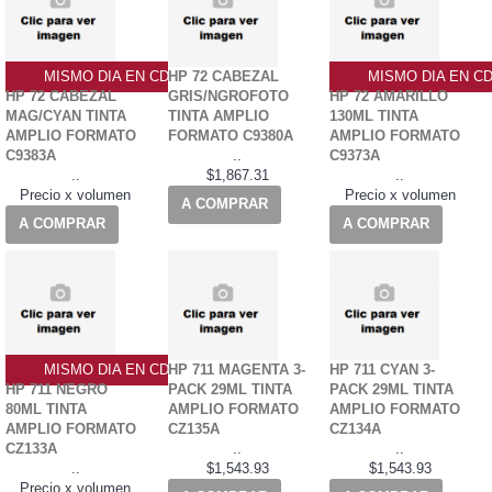
MISMO DIA EN CDMX
HP 72 CABEZAL
MISMO DIA EN C
HP 72 CABEZAL
GRIS/NGROFOTO
HP 72 AMARILLO
MAG/CYAN TINTA
TINTA AMPLIO
130ML TINTA
AMPLIO FORMATO
FORMATO C9380A
AMPLIO FORMATO
C9383A
..
C9373A
..
$1,867.31
..
Precio x volumen
Precio x volumen
A COMPRAR
A COMPRAR
A COMPRAR
MISMO DIA EN CDMX
HP 711 MAGENTA 3-
HP 711 CYAN 3-
HP 711 NEGRO
PACK 29ML TINTA
PACK 29ML TINTA
80ML TINTA
AMPLIO FORMATO
AMPLIO FORMATO
AMPLIO FORMATO
CZ135A
CZ134A
CZ133A
..
..
..
$1,543.93
$1,543.93
Precio x volumen