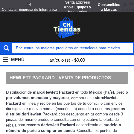
Venta Express
Mi
Consumibles
Apple Equipos y
x Marcas
Contactar Empresa de Informática
cuenta
Accesorios
MENÚ
artículo (s) - $0.00
HEWLETT PACKARD - VENTA DE PRODUCTOS
Distribución de
marcaHewlett Packard
en todo
México (País)
,
precio
por volumen menudeo y mayoreo
,
en la
storeHewlett
compra
Packard
en linea y recibe en las puertas de tu domicilio con envios
dia siguiente o envio normal (económico) accede a nuestros
precios
distribuidorHewlett Packard
con descuento en tu compra desde 3
piezas del mismo producto consulta con un ejecutivo la
oferta de
para
reventa deHewlett Packard
dependiendo el
modelo o
rebaja
número de parte a comprar en tienda
. Consulta los puntos de