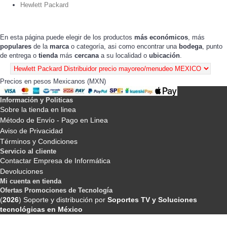
Hewlett Packard
En esta página puede elegir de los productos
más económicos
, más
populares
de la
marca
o categoría, asi como encontrar una
bodega
, punto
de entrega o
tienda
más
cercana
a su localidad o
ubicación
.
Precios en pesos Mexicanos (MXN)
Información y Politicas
Sobre la tienda en linea
Método de Envío - Pago en Linea
Aviso de Privacidad
Términos y Condiciones
Servicio al cliente
Contactar Empresa de Informática
Devoluciones
Mi cuenta en tienda
Ofertas Promociones de Tecnología
(
2026
) Soporte y distribución por
Soportes TV y Soluciones
tecnológicas en México