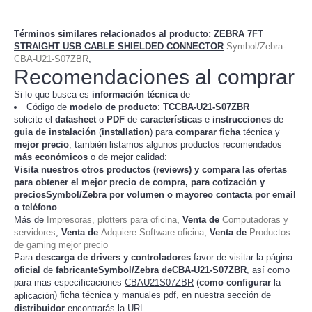
Términos similares relacionados al producto
:
ZEBRA 7FT
STRAIGHT USB CABLE SHIELDED CONNECTOR
Symbol/Zebra-
CBA-U21-S07ZBR
,
Recomendaciones al comprar
Si lo que busca es
información técnica
de
Código de
modelo de producto
:
TC
CBA-U21-S07ZBR
solicite el
datasheet
o
PDF
de
características
e
instrucciones
de
guia de instalación
(
installation
) para
comparar
ficha
técnica y
mejor precio
, también listamos algunos productos recomendados
más económicos
o de mejor calidad:
Visita nuestros otros productos (
reviews
) y compara las ofertas
para obtener el mejor
precio de compra
, para cotización y
preciosSymbol/Zebra
por volumen o mayoreo contacta por email
o teléfono
Más de
Impresoras, plotters para oficina
,
Venta de
Computadoras y
servidores
,
Venta de
Adquiere Software oficina
,
Venta de
Productos
de gaming mejor precio
Para
descarga de drivers y controladores
favor de visitar la página
oficial
de
fabricanteSymbol/Zebra deCBA-U21-S07ZBR
, así como
para mas especificaciones
CBAU21S07ZBR
(
como configurar
la
) ficha técnica y manuales pdf, en nuestra sección de
aplicación
distribuidor
encontrarás la URL.