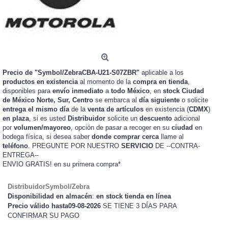
Precio de "Symbol/ZebraCBA-U21-S07ZBR"
aplicable a los
productos en existencia
al momento de la
compra en tienda
,
disponibles para
envío inmediato
a
todo México
, en
stock
Ciudad
de México Norte, Sur, Centro
se embarca al
día siguiente
o solicite
entrega el mismo día
de la
venta de artículos
en existencia (
CDMX
)
en plaza
, si es usted
Distribuidor
solicite un
descuento
adicional
por
volumen/mayoreo
, opción de pasar a recoger en su
ciudad
en
bodega física, si desea saber
donde comprar cerca
llame al
teléfono
. PREGUNTE POR NUESTRO
SERVICIO
DE --CONTRA-
ENTREGA--
ENVIO GRATIS!
en su primera compra*
DistribuidorSymbol/Zebra
Disponibilidad en almacén
:
en stock tienda en línea
Precio válido hasta09-08-2026
SE TIENE 3 DÍAS PARA
CONFIRMAR SU PAGO