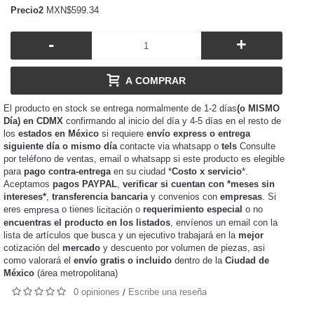
Precio2
MXN$599.34
-
+
A COMPRAR
El producto en stock se entrega normalmente de 1-2 días
(o MISMO
Día) en CDMX
confirmando al inicio del día y 4-5 días en el resto de
los
estados en México
si requiere
envío express o entrega
siguiente día o mismo día
contacte via whatsapp o
tels
Consulte
por teléfono de ventas, email o whatsapp si este producto es elegible
para
pago contra-entrega
en su ciudad *
Costo x servicio
*.
Aceptamos
pagos PAYPAL
,
verificar si cuentan con *meses sin
intereses*
,
transferencia bancaria
y convenios con
empresas
. Si
eres
o tienes
o
requerimiento especial
o no
empresa
licitación
encuentras el producto en los listados
, envíenos un email con la
lista de artículos que busca y un ejecutivo trabajará en la
mejor
cotización del
mercado
y
de piezas, asi
descuento por volumen
como valorará el
envío gratis o incluido
dentro de la
Ciudad de
México
(área metropolitana)
0 opiniones
Escribe una reseña
/