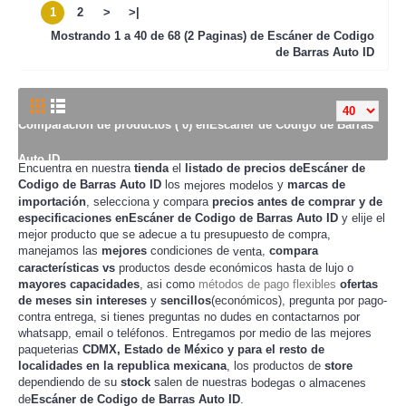
1
2
>
>|
Mostrando
1 a 40 de 68 (2 Paginas) de
Escáner de Codigo
de Barras Auto ID
Comparación de productos ( 0) enEscáner de Codigo de Barras
Auto ID
Encuentra en nuestra
tienda
el
listado de precios deEscáner de
Codigo de Barras Auto ID
los
y
marcas de
mejores modelos
importación
, selecciona y compara
precios
antes de
comprar
y de
especificaciones enEscáner de Codigo de Barras Auto ID
y elije el
mejor producto que se adecue a tu presupuesto de
,
compra
manejamos las
mejores
condiciones de
,
compara
venta
características
vs
productos desde
hasta de lujo o
económicos
mayores capacidades
, asi como
métodos de pago flexibles
ofertas
de meses sin intereses
y
sencillos
(económicos), pregunta por pago-
contra entrega, si tienes preguntas no dudes en contactarnos por
whatsapp, email o teléfonos. Entregamos por medio de las mejores
paqueterias
CDMX, Estado de México y para el resto de
localidades en la republica mexicana
, los productos de
store
dependiendo de su
stock
salen de nuestras
bodegas o almacenes
de
Escáner de Codigo de Barras Auto ID
.