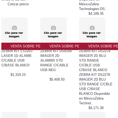
Cotizar precio
MéxicoZebra
Technologies-DS..
$4,189.35
VENTA SOBRE PEDIDO PO
VENTA SOBRE PEDIDO PO
VENTA SOBRE PE
ZEBRA KIT LS1203
ZEBRA KIT DS8108
ZEBRA KIT DS2278
LASER 1D ALAMB
IMAGER 2D
IMAGER 2D BLU
C/CABLE USB
ALAMBR STD
STD RANGE
C/BASE BLANCO
RANGE C/CABLE
C/CBLE USB
..
USB NEG
C/BASE BLANCO
$1,319.23
..
ZEBRA KIT DS2278
$5,408.50
IMAGER 2D BLU
STD RANGE C/CBLE
USB C/BASE
BLANCO Disponible
en MéxicoZebra
Technol..
$4,171.38