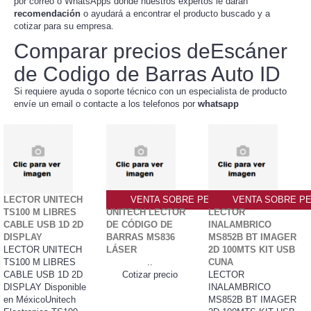
por correo o WhatsApps donde nuestros expertos le darán
recomendación
o ayudará a encontrar el producto buscado y a
cotizar para su empresa.
Comparar precios deEscáner
de Codigo de Barras Auto ID
Si requiere ayuda o soporte técnico con un especialista de producto
envíe un email o contacte a los telefonos por
whatsapp
LECTOR UNITECH
VENTA SOBRE PEDIDO PO
VENTA SOBRE PE
TS100 M LIBRES
UNITECH LECTOR
LECTOR
CABLE USB 1D 2D
DE CÓDIGO DE
INALAMBRICO
DISPLAY
BARRAS MS836
MS852B BT IMAGER
LECTOR UNITECH
LÁSER
2D 100MTS KIT USB
TS100 M LIBRES
..
CUNA
CABLE USB 1D 2D
Cotizar precio
LECTOR
DISPLAY Disponible
INALAMBRICO
en MéxicoUnitech
MS852B BT IMAGER