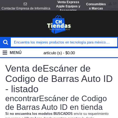
Venta Express
Mi
Consumibles
Apple Equipos y
x Marcas
Contactar Empresa de Informática
cuenta
Accesorios
MENÚ
artículo (s) - $0.00
Venta deEscáner de
Codigo de Barras Auto ID
- listado
encontrarEscáner de Codigo
de Barras Auto ID en tienda
Si no encuentra los modelos BUSCADOS
envíe su requerimiento