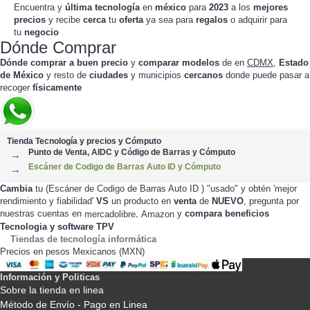
Encuentra y
última tecnología
en
méxico
para
2023
a los
mejores
precios
y recibe
cerca
tu
oferta
ya sea para
regalos
o adquirir para
tu
negocio
Dónde Comprar
Dónde comprar a buen precio
y
comparar modelos
de
en
CDMX
,
Estado
de México
y resto de
ciudades
y municipios
cercanos
donde puede pasar a
recoger
físicamente
Tienda Tecnología y precios y Cómputo
Punto de Venta, AIDC y Código de Barras y Cómputo
Escáner de Codigo de Barras Auto ID y Cómputo
Cambia
tu (Escáner de Codigo de Barras Auto ID ) "usado" y obtén 'mejor
rendimiento y fiabilidad'
VS
un producto en
venta
de
NUEVO
, pregunta por
nuestras cuentas en
,
y
compara beneficios
mercadolibre
Amazon
Tecnologia y software TPV
Tiendas de tecnología informática
Precios en pesos Mexicanos (MXN)
Información y Politicas
Sobre la tienda en linea
Método de Envío - Pago en Linea