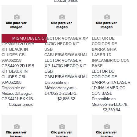
Cotizar precio
MISMO DIA EN CDMX
LECTOR VOYAGER XP
LECTOR DE
GPS4400 2D USB
1470G NEGRO KIT
CODIGOS DE
KIT BLACK IN
USB
BARRA GHIA
CLUDES CBL
CABLE/BASE/MANUAL
LASER 1D
90A052258
LECTOR VOYAGER
INALAMBRICO CON
GPS4400 2D USB
XP 1470G NEGRO KIT
BASE
KIT BLACK IN
USB
LECTOR DE
CLUDES CBL
CABLE/BASE/MANUAL
CODIGOS DE
90A052258
Disponible en
BARRA GHIA LASER
Disponible en
MéxicoHoneywell-
1D INALAMBRICO
MéxicoDatalogic-
1470G2D-2USB-1..
CON BASE
GPS4421-BKK1B..
$2,886.52
Disponible en
Cotizar precio
MéxicoGhia-LEC-79..
$2,350.94