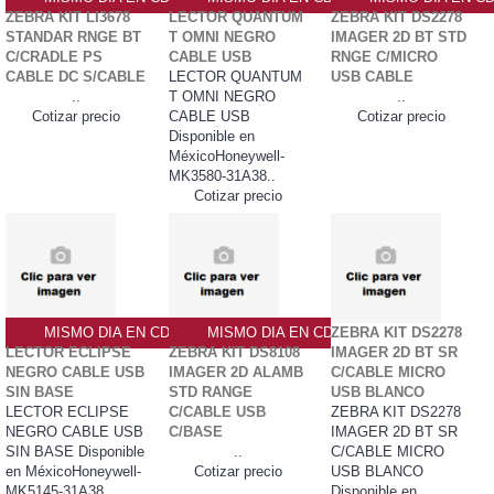
ZEBRA KIT LI3678
LECTOR QUANTUM
ZEBRA KIT DS2278
STANDAR RNGE BT
T OMNI NEGRO
IMAGER 2D BT STD
C/CRADLE PS
CABLE USB
RNGE C/MICRO
CABLE DC S/CABLE
LECTOR QUANTUM
USB CABLE
..
T OMNI NEGRO
..
Cotizar precio
CABLE USB
Cotizar precio
Disponible en
MéxicoHoneywell-
MK3580-31A38..
Cotizar precio
MISMO DIA EN CDMX
MISMO DIA EN CDMX
ZEBRA KIT DS2278
LECTOR ECLIPSE
ZEBRA KIT DS8108
IMAGER 2D BT SR
NEGRO CABLE USB
IMAGER 2D ALAMB
C/CABLE MICRO
SIN BASE
STD RANGE
USB BLANCO
LECTOR ECLIPSE
C/CABLE USB
ZEBRA KIT DS2278
NEGRO CABLE USB
C/BASE
IMAGER 2D BT SR
SIN BASE Disponible
..
C/CABLE MICRO
en MéxicoHoneywell-
Cotizar precio
USB BLANCO
MK5145-31A38..
Disponible en