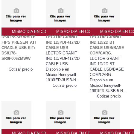
MISMO DIA EN CDMX
MISMO DIA EN CDMX
MISMO DIA EN C
DS8178-SR WHITE
LECTOR GRANIT
LECTOR GRANIT
FIPS PRESENTATI
IND 1D/PDF417/2D
IND 1D/2D BT
CRADLE USB KIT:
CABLE USB
CABLE USB/BASE
DS8178-
LECTOR GRANIT
COM/CARG.
SR0F006ZMWW
IND 1D/PDF417/2D
LECTOR GRANIT
..
CABLE USB
IND 1D/2D BT
Cotizar precio
Disponible en
CABLE USB/BASE
MéxicoHoneywell-
COM/CARG.
1910IER-3USB-N..
Disponible en
Cotizar precio
MéxicoHoneywell-
1981IFR-3USB-5-N..
Cotizar precio
MISMO DIA EN CDMX
MISMO DIA EN CDMX
MISMO DIA EN C