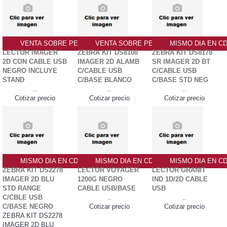
VENTA SOBRE PEDIDO PO
VENTA SOBRE PEDIDO PO
MISMO DIA EN C
LECTOR IMAGER
ZEBRA KIT DS8108
ZEBRA KIT DS8178
2D CON CABLE USB
IMAGER 2D ALAMB
SR IMAGER 2D BT
NEGRO INCLUYE
C/CABLE USB
C/CABLE USB
STAND
C/BASE BLANCO
C/BASE STD NEG
..
..
..
Cotizar precio
Cotizar precio
Cotizar precio
MISMO DIA EN CDMX
MISMO DIA EN CDMX
MISMO DIA EN C
ZEBRA KIT DS2278
LECTOR VOYAGER
LECTOR GRANIT
IMAGER 2D BLU
1200G NEGRO
IND 1D/2D CABLE
STD RANGE
CABLE USB/BASE
USB
C/CBLE USB
..
..
C/BASE NEGRO
Cotizar precio
Cotizar precio
ZEBRA KIT DS2278
IMAGER 2D BLU