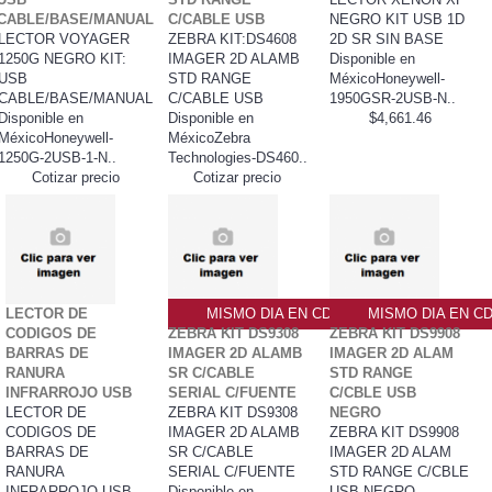
CABLE/BASE/MANUAL
C/CABLE USB
NEGRO KIT USB 1D
LECTOR VOYAGER
ZEBRA KIT:DS4608
2D SR SIN BASE
1250G NEGRO KIT:
IMAGER 2D ALAMB
Disponible en
USB
STD RANGE
MéxicoHoneywell-
CABLE/BASE/MANUAL
C/CABLE USB
1950GSR-2USB-N..
Disponible en
Disponible en
$4,661.46
MéxicoHoneywell-
MéxicoZebra
1250G-2USB-1-N..
Technologies-DS460..
Cotizar precio
Cotizar precio
LECTOR DE
MISMO DIA EN CDMX
MISMO DIA EN C
CODIGOS DE
ZEBRA KIT DS9308
ZEBRA KIT DS9908
BARRAS DE
IMAGER 2D ALAMB
IMAGER 2D ALAM
RANURA
SR C/CABLE
STD RANGE
INFRARROJO USB
SERIAL C/FUENTE
C/CBLE USB
LECTOR DE
ZEBRA KIT DS9308
NEGRO
CODIGOS DE
IMAGER 2D ALAMB
ZEBRA KIT DS9908
BARRAS DE
SR C/CABLE
IMAGER 2D ALAM
RANURA
SERIAL C/FUENTE
STD RANGE C/CBLE
INFRARROJO USB
Disponible en
USB NEGRO