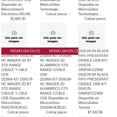
Disponible en
MéxicoZebra
Disponible en
MéxicoUnitech
Technologie..
MéxicoZebra
Electronics-MS146..
Cotizar precio
Technologies-..
$2,665.30
Cotizar precio
MISMO DIA EN CDMX
MISMO DIA EN CDMX
DS8178-SR BLACK
ZEBRA KIT DS8178-
ZEBRA KIT DS8108-
FIPS PRESENTATI
HC IMAGER 2D BT
HC IMAGER 2D
CRADLE USB KIT:
STD RANGE
ALAMBRICO STD
DS8178-
C/BASE Y CBLE
RANGE C/CBLE
SR0F007ZZWW
USB
USB
DS8178-SR BLACK
ZEBRA KIT DS8178-
ZEBRA KIT DS8108-
FIPS PRESENTATI
HC IMAGER 2D BT
HC IMAGER 2D
CRADLE USB KIT:
STD RANGE
ALAMBRICO STD
DS8178-
C/BASE Y CBLE
RANGE C/CBLE
SR0F007ZZWW
USB Disponible en
USB Disponible en
Disponible en
MéxicoOtros-
MéxicoOtros-
MéxicoZebra
DS8178-HCBU21..
DS8108-HCBU21..
Technol..
Cotizar precio
Cotizar precio
$7,633.96