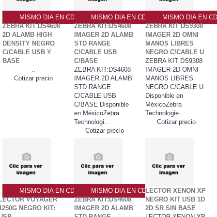
MISMO DIA EN CDMX
MISMO DIA EN CDMX
MISMO DIA EN C
ZEBRA KIT DS4608
ZEBRA KIT:DS4608
ZEBRA KIT DS9308
2D ALAMB HIGH
IMAGER 2D ALAMB
IMAGER 2D OMNI
DENSITY NEGRO
STD RANGE
MANOS LIBRES
C/CABLE USB Y
C/CABLE USB
NEGRO C/CABLE U
BASE
C/BASE
ZEBRA KIT DS9308
..
ZEBRA KIT:DS4608
IMAGER 2D OMNI
Cotizar precio
IMAGER 2D ALAMB
MANOS LIBRES
STD RANGE
NEGRO C/CABLE U
C/CABLE USB
Disponible en
C/BASE Disponible
MéxicoZebra
en MéxicoZebra
Technologie..
Technologi..
Cotizar precio
Cotizar precio
MISMO DIA EN CDMX
MISMO DIA EN CDMX
LECTOR XENON XP
LECTOR VOYAGER
ZEBRA KIT:DS4608
NEGRO KIT USB 1D
1250G NEGRO KIT:
IMAGER 2D ALAMB
2D SR SIN BASE
USB
STD RANGE
LECTOR XENON XP