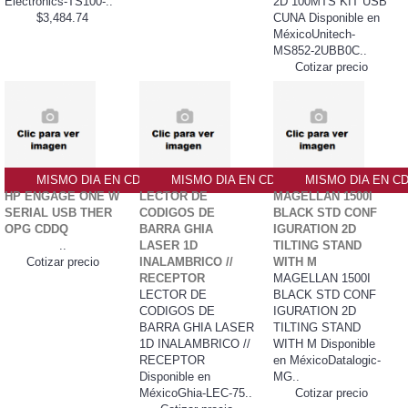
Electronics-TS100-..
2D 100MTS KIT USB
$3,484.74
CUNA Disponible en
MéxicoUnitech-
MS852-2UBB0C..
Cotizar precio
MISMO DIA EN CDMX
MISMO DIA EN CDMX
MISMO DIA EN C
HP ENGAGE ONE W
LECTOR DE
MAGELLAN 1500I
SERIAL USB THER
CODIGOS DE
BLACK STD CONF
OPG CDDQ
BARRA GHIA
IGURATION 2D
..
LASER 1D
TILTING STAND
Cotizar precio
INALAMBRICO //
WITH M
RECEPTOR
MAGELLAN 1500I
LECTOR DE
BLACK STD CONF
CODIGOS DE
IGURATION 2D
BARRA GHIA LASER
TILTING STAND
1D INALAMBRICO //
WITH M Disponible
RECEPTOR
en MéxicoDatalogic-
Disponible en
MG..
MéxicoGhia-LEC-75..
Cotizar precio