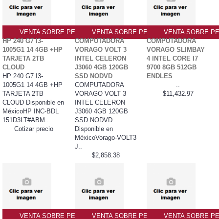
VENTA SOBRE PEDIDO PO
VENTA SOBRE PEDIDO PO
VENTA SOBRE PE
HP 240 G7 I3-
COMPUTADORA
COMPUTADORA
1005G1 14 4GB +HP
VORAGO VOLT 3
VORAGO SLIMBAY
TARJETA 2TB
INTEL CELERON
4 INTEL CORE I7
CLOUD
J3060 4GB 120GB
9700 8GB 512GB
HP 240 G7 I3-
SSD NODVD
ENDLES
1005G1 14 4GB +HP
COMPUTADORA
..
TARJETA 2TB
VORAGO VOLT 3
$11,432.97
CLOUD Disponible en
INTEL CELERON
MéxicoHP INC-BDL
J3060 4GB 120GB
151D3LT#ABM..
SSD NODVD
Cotizar precio
Disponible en
MéxicoVorago-VOLT3
J..
$2,858.38
VENTA SOBRE PEDIDO PO
VENTA SOBRE PEDIDO PO
VENTA SOBRE PE