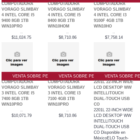
COMPUTADORA
COMPUTADORA
COMPUTADORA
VORAGO SLIMBAY
VORAGO SLIMBAY
VORAGO SLIMBAY
4 INTEL CORE I5
4 INTEL CORE I5
4 INTEL CORE I3
9400 8GB 1TB
8400 8GB 1TB
9100F 4GB 1TB
WIN10PRO
WIN10HOM
WIN10HO
..
..
..
$11,024.75
$8,710.86
$7,758.14
VENTA SOBRE PEDIDO PO
VENTA SOBRE PEDIDO PO
VENTA SOBRE PE
COMPUTADORA
COMPUTADORA
2201L 22-INCH WIDE
VORAGO SLIMBAY
VORAGO SLIMBAY
LCD DESKTOP WW
3 INTEL CORE I5
3 INTEL CORE I3
INTELLITOUCH
7400 8GB 1TB
7100 4GB 1TB
DUAL-TOUCH USB
WIN10PRO
WIN10PRO
CO
..
..
2201L 22-INCH WIDE
$10,071.79
$8,710.86
LCD DESKTOP WW
INTELLITOUCH
DUAL-TOUCH USB
CO Disponible en
MéxicoELO Touch-