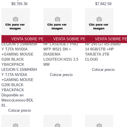
$9,765.36
$7,842.59
VENTA SOBRE PEDIDO PO
VENTA SOBRE PEDIDO PO
VENTA SOBRE PE
LEGION 5 15IMH05H
HP LASERJET PRO
HP 245 G7 R5-3500U
Y TJTA NVIDIA
MFP M521 DN +
14 8GB/1TB +HP
+GAMING MOUSE
DIADEMA
TARJETA 2TB
G200 BLACK
LOGITECH H151 3.5
CLOUD
YBACKPACK
MM
..
LEGION 5 15IMH05H
..
Cotizar precio
Y TJTA NVIDIA
Cotizar precio
+GAMING MOUSE
G200 BLACK
YBACKPACK
Disponible en
MéxicoLenovo-BDL
81..
Cotizar precio