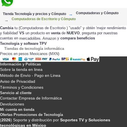
Computadoras y Cómputo
Tienda Tecnología y precios y Cómputo
Computadoras de Escritorio y Cómputo
Cambia
tu (Computadoras de Escritorio ) "usado" y obtén 'mejor rendimiento
y fiabilidad'
VS
un producto en
venta
de
NUEVO
, pregunta por nuestras
cuentas en
,
y
compara beneficios
mercadolibre
Amazon
Tecnologia y software TPV
Tiendas de tecnología informática
Precios en pesos Mexicanos (MXN)
Información y Politicas
Sobre la tienda en linea
Método de Envío - Pago en Linea
Aviso de Privacidad
Términos y Condiciones
Servicio al cliente
Contactar Empresa de Informática
Devoluciones
Mi cuenta en tienda
Ofertas Promociones de Tecnología
(
2026
) Soporte y distribución por
Soportes TV y Soluciones
tecnológicas en México