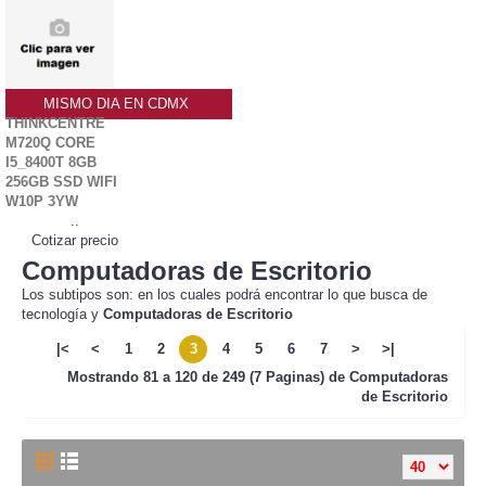
MISMO DIA EN CDMX
THINKCENTRE
M720Q CORE
I5_8400T 8GB
256GB SSD WIFI
W10P 3YW
..
Cotizar precio
Computadoras de Escritorio
Los subtipos son: en los cuales podrá encontrar lo que busca de
tecnología y
Computadoras de Escritorio
|<
<
1
2
3
4
5
6
7
>
>|
Mostrando
81 a 120 de 249 (7 Paginas) de
Computadoras
de Escritorio