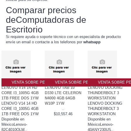
Comparar precios
deComputadoras de
Escritorio
Si requiere ayuda o soporte técnico con un especialista de producto
envíe un email o contacte a los telefonos por
whatsapp
VENTA SOBRE PEDIDO PO
VENTA SOBRE PEDIDO PO
VENTA SOBRE PE
LENOVO V14 14 HD
LENOVO TAB 10
LENOVO DOCKING
CORE I3_1005G 4GB
D330 LTE CELERON
THUNDERBOLT 3
1TB FREE DOS 1YW
N4000 4GB 64GB
WORKSTATION
LENOVO V14 14 HD
W10P 1YW
LENOVO DOCKING
CORE I3_1005G 4GB
..
THUNDERBOLT 3
1TB FREE DOS 1YW
$10,557.46
WORKSTATION
Disponible en
Disponible en
MéxicoLenovo-
MéxicoLenovo-
82C4010QLM..
40ANY230US..