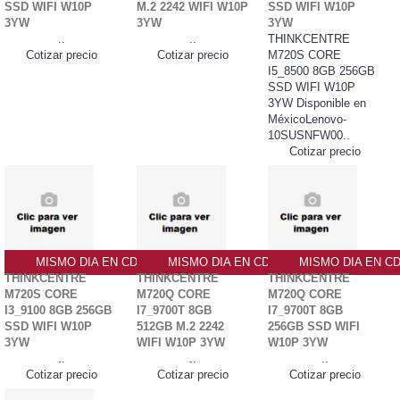
SSD WIFI W10P
M.2 2242 WIFI W10P
SSD WIFI W10P
3YW
3YW
3YW
..
..
THINKCENTRE
Cotizar precio
Cotizar precio
M720S CORE
I5_8500 8GB 256GB
SSD WIFI W10P
3YW Disponible en
MéxicoLenovo-
10SUSNFW00..
Cotizar precio
MISMO DIA EN CDMX
MISMO DIA EN CDMX
MISMO DIA EN C
THINKCENTRE
THINKCENTRE
THINKCENTRE
M720S CORE
M720Q CORE
M720Q CORE
I3_9100 8GB 256GB
I7_9700T 8GB
I7_9700T 8GB
SSD WIFI W10P
512GB M.2 2242
256GB SSD WIFI
3YW
WIFI W10P 3YW
W10P 3YW
..
..
..
Cotizar precio
Cotizar precio
Cotizar precio