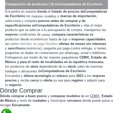
Comparación de productos ( 0) enComputadoras de Escritorio
Encuentra en nuestra
tienda
el
listado de precios deComputadoras
de Escritorio
los
y
marcas de importación
,
mejores modelos
selecciona y compara
precios
antes de
comprar
y de
especificaciones enComputadoras de Escritorio
y elije el mejor
producto que se adecue a tu presupuesto de
, manejamos las
compra
mejores
condiciones de
,
compara
características
vs
venta
productos desde
hasta de lujo o
mayores capacidades
,
económicos
asi como
métodos de pago flexibles
ofertas de meses sin intereses
y
sencillos
(económicos), pregunta por pago-contra entrega, si tienes
preguntas no dudes en contactarnos por whatsapp, email o teléfonos.
Entregamos por medio de las mejores paqueterias
CDMX, Estado de
México y para el resto de localidades en la republica mexicana
,
los productos de
store
dependiendo de su
stock
salen de nuestras
de
Computadoras de Escritorio
.
bodegas o almacenes
Encuentra y
última tecnología
en
méxico
para
2023
a los
mejores
precios
y recibe
cerca
tu
oferta
ya sea para
regalos
o adquirir para
tu
negocio
Dónde Comprar
Dónde comprar a buen precio
y
comparar modelos
de
en
CDMX
,
Estado
de México
y resto de
ciudades
y municipios
cercanos
donde puede pasar a
recoger
físicamente