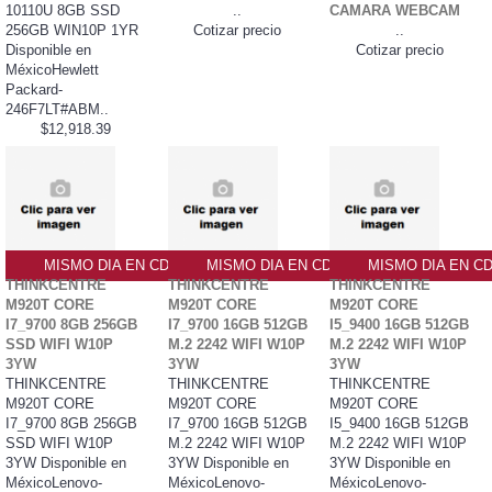
10110U 8GB SSD
..
CAMARA WEBCAM
256GB WIN10P 1YR
Cotizar precio
..
Disponible en
Cotizar precio
MéxicoHewlett
Packard-
246F7LT#ABM..
$12,918.39
MISMO DIA EN CDMX
MISMO DIA EN CDMX
MISMO DIA EN C
THINKCENTRE
THINKCENTRE
THINKCENTRE
M920T CORE
M920T CORE
M920T CORE
I7_9700 8GB 256GB
I7_9700 16GB 512GB
I5_9400 16GB 512GB
SSD WIFI W10P
M.2 2242 WIFI W10P
M.2 2242 WIFI W10P
3YW
3YW
3YW
THINKCENTRE
THINKCENTRE
THINKCENTRE
M920T CORE
M920T CORE
M920T CORE
I7_9700 8GB 256GB
I7_9700 16GB 512GB
I5_9400 16GB 512GB
SSD WIFI W10P
M.2 2242 WIFI W10P
M.2 2242 WIFI W10P
3YW Disponible en
3YW Disponible en
3YW Disponible en
MéxicoLenovo-
MéxicoLenovo-
MéxicoLenovo-