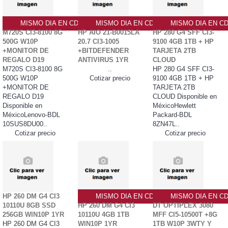
MISMO DIA EN CDMX
MISMO DIA EN CDMX
MISMO DIA EN C
M720S CI3-8100 8G
HP AIO 21-B0015LA
HP 280 G4 SFF CI3-
500G W10P
20.7 CI3-1005
9100 4GB 1TB + HP
+MONITOR DE
+BITDEFENDER
TARJETA 2TB
REGALO D19
ANTIVIRUS 1YR
CLOUD
M720S CI3-8100 8G
..
HP 280 G4 SFF CI3-
500G W10P
Cotizar precio
9100 4GB 1TB + HP
+MONITOR DE
TARJETA 2TB
REGALO D19
CLOUD Disponible en
Disponible en
MéxicoHewlett
MéxicoLenovo-BDL
Packard-BDL
10SUS8DU00..
8ZN47L..
Cotizar precio
Cotizar precio
HP 260 DM G4 CI3
MISMO DIA EN CDMX
MISMO DIA EN C
10110U 8GB SSD
HP 260 DM G4 CI3
DT OPTIPLEX 3080
256GB WIN10P 1YR
10110U 4GB 1TB
MFF CI5-10500T +8G
HP 260 DM G4 CI3
WIN10P 1YR
1TB W10P 3WTY Y