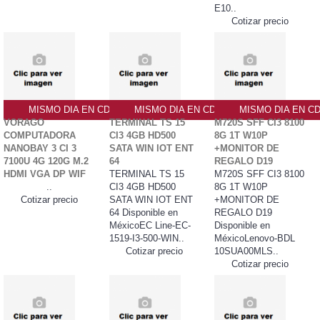
E10..
Cotizar precio
MISMO DIA EN CDMX
MISMO DIA EN CDMX
MISMO DIA EN C
VORAGO
TERMINAL TS 15
M720S SFF CI3 8100
COMPUTADORA
CI3 4GB HD500
8G 1T W10P
NANOBAY 3 CI 3
SATA WIN IOT ENT
+MONITOR DE
7100U 4G 120G M.2
64
REGALO D19
HDMI VGA DP WIF
TERMINAL TS 15
M720S SFF CI3 8100
..
CI3 4GB HD500
8G 1T W10P
Cotizar precio
SATA WIN IOT ENT
+MONITOR DE
64 Disponible en
REGALO D19
MéxicoEC Line-EC-
Disponible en
1519-I3-500-WIN..
MéxicoLenovo-BDL
Cotizar precio
10SUA00MLS..
Cotizar precio