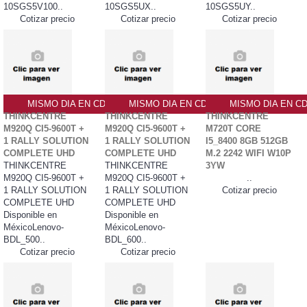
10SGS5V100..
10SGS5UX..
10SGS5UY..
Cotizar precio
Cotizar precio
Cotizar precio
MISMO DIA EN CDMX
MISMO DIA EN CDMX
MISMO DIA EN C
THINKCENTRE
THINKCENTRE
THINKCENTRE
M920Q CI5-9600T +
M920Q CI5-9600T +
M720T CORE
1 RALLY SOLUTION
1 RALLY SOLUTION
I5_8400 8GB 512GB
COMPLETE UHD
COMPLETE UHD
M.2 2242 WIFI W10P
THINKCENTRE
THINKCENTRE
3YW
M920Q CI5-9600T +
M920Q CI5-9600T +
..
1 RALLY SOLUTION
1 RALLY SOLUTION
Cotizar precio
COMPLETE UHD
COMPLETE UHD
Disponible en
Disponible en
MéxicoLenovo-
MéxicoLenovo-
BDL_500..
BDL_600..
Cotizar precio
Cotizar precio