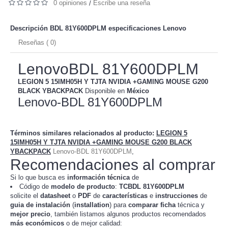
0 opiniones
Escribe una reseña
/
Descripción BDL 81Y600DPLM especificaciones
Lenovo
Reseñas ( 0)
LenovoBDL 81Y600DPLM
LEGION 5 15IMH05H Y TJTA NVIDIA +GAMING MOUSE G200
BLACK YBACKPACK
Disponible en
México
Lenovo-BDL 81Y600DPLM
Términos similares relacionados al producto
:
LEGION 5
15IMH05H Y TJTA NVIDIA +GAMING MOUSE G200 BLACK
YBACKPACK
Lenovo-BDL 81Y600DPLM
,
Recomendaciones al comprar
Si lo que busca es
información técnica
de
Código de
modelo de producto
:
TC
BDL 81Y600DPLM
solicite el
datasheet
o
PDF
de
características
e
instrucciones
de
guia de instalación
(
installation
) para
comparar
ficha
técnica y
mejor precio
, también listamos algunos productos recomendados
más económicos
o de mejor calidad: