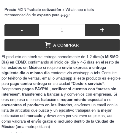
Precio
MXN *solicite
cotización
x Whatsapp o
tels
recomendación de
experto
para
elegir
-
+
A COMPRAR
El producto en stock se entrega normalmente de 1-2 días
(o MISMO
Día) en CDMX
confirmando al inicio del día y 4-5 días en el resto de
los
estados en México
si requiere
envío express o entrega
siguiente día o mismo día
contacte via whatsapp o
tels
Consulte
por teléfono de ventas, email o whatsapp si este producto es elegible
para
pago contra-entrega
en su ciudad *
Costo x servicio
*.
Aceptamos
pagos PAYPAL
,
verificar si cuentan con *meses sin
intereses*
,
transferencia bancaria
y convenios con
empresas
. Si
eres
o tienes
o
requerimiento especial
o no
empresa
licitación
encuentras el producto en los listados
, envíenos un email con la
lista de artículos que busca y un ejecutivo trabajará en la
mejor
cotización del
mercado
y
de piezas, asi
descuento por volumen
como valorará el
envío gratis o incluido
dentro de la
Ciudad de
México
(área metropolitana)