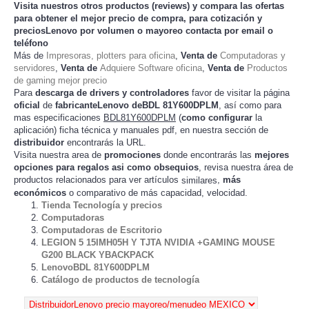
Visita nuestros otros productos (
reviews
) y compara las ofertas
para obtener el mejor
precio de compra
, para cotización y
preciosLenovo
por volumen o mayoreo contacta por email o
teléfono
Más de
Impresoras, plotters para oficina
,
Venta de
Computadoras y
servidores
,
Venta de
Adquiere Software oficina
,
Venta de
Productos
de gaming mejor precio
Para
descarga de drivers y controladores
favor de visitar la página
oficial
de
fabricanteLenovo deBDL 81Y600DPLM
, así como para
mas especificaciones
BDL81Y600DPLM
(
como configurar
la
) ficha técnica y manuales pdf, en nuestra sección de
aplicación
distribuidor
encontrarás la URL.
Visita nuestra area de
promociones
donde encontrarás las
mejores
opciones para regalos asi como obsequios
, revisa nuestra área de
productos relacionados para ver artículos
,
más
similares
económicos
o comparativo de más capacidad, velocidad.
Tienda Tecnología y precios
Computadoras
Computadoras de Escritorio
LEGION 5 15IMH05H Y TJTA NVIDIA +GAMING MOUSE
G200 BLACK YBACKPACK
LenovoBDL 81Y600DPLM
Catálogo de productos de tecnología