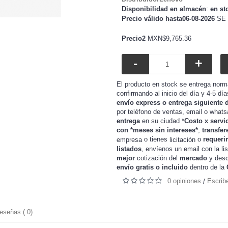
Disponibilidad en almacén
:
en st
Precio válido hasta06-08-2026
SE 
Precio2
MXN$9,765.36
-
+
El producto en stock se entrega norm
confirmando al inicio del día y 4-5 dí
envío express o entrega siguiente 
por teléfono de ventas, email o whats
entrega
en su ciudad *
Costo x servi
con *meses sin intereses*
,
transfer
o tienes
o
requeri
empresa
licitación
listados
, envíenos un email con la li
mejor
cotización del
mercado
y
desc
envío gratis o incluido
dentro de la
0 opiniones
Escrib
/
eseñas ( 0)