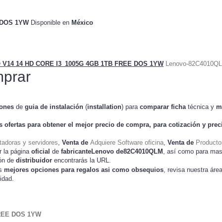
 DOS 1YW
Disponible en
México
V14 14 HD CORE I3_1005G 4GB 1TB FREE DOS 1YW
Lenovo-82C4010Q
prar
iones
de
guia de instalación
(
installation
) para
comparar
ficha
técnica y
m
s ofertas para obtener el mejor
precio de compra
, para cotización y
pre
adoras y servidores
,
Venta de
Adquiere Software oficina
,
Venta de
Producto
r la página
oficial
de
fabricanteLenovo de82C4010QLM
, así como para mas
ión de
distribuidor
encontrarás la URL.
as
mejores opciones para regalos asi como obsequios
, revisa nuestra áre
idad.
FREE DOS 1YW