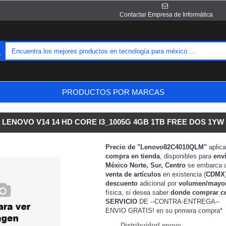
Contactar Empresa de Informática
PRODUCTOS POR MARCAS
LENOVO V14 14 HD CORE I3_1005G 4GB 1TB FREE DOS 1YW
Precio de "Lenovo82C4010QLM"
aplic
compra en tienda
, disponibles para
env
México Norte, Sur, Centro
se embarca 
venta de artículos
en existencia (
CDMX
descuento
adicional por
volumen/mayo
física, si desea saber
donde comprar c
SERVICIO
DE --CONTRA-ENTREGA--
ENVIO GRATIS!
en su primera compra*
DistribuidorLenovo