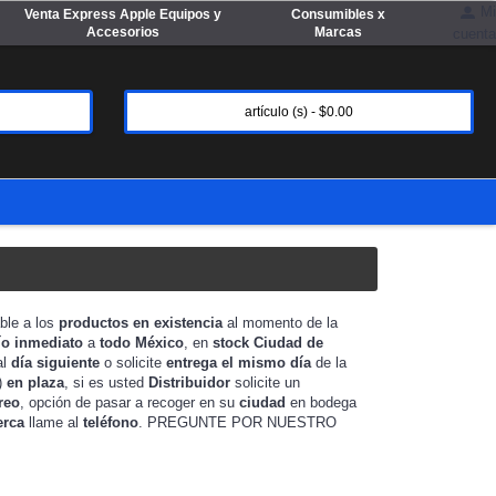
Mi
Venta Express Apple Equipos y
Consumibles x
Accesorios
Marcas
cuenta
artículo (s) - $0.00
able a los
productos en existencia
al momento de la
ío inmediato
a
todo México
, en
stock
Ciudad de
al
día siguiente
o solicite
entrega el mismo día
de la
)
en plaza
, si es usted
Distribuidor
solicite un
reo
, opción de pasar a recoger en su
ciudad
en bodega
erca
llame al
teléfono
. PREGUNTE POR NUESTRO