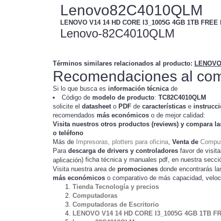
Lenovo82C4010QLM
LENOVO V14 14 HD CORE I3_1005G 4GB 1TB FREE
Lenovo-82C4010QLM
Términos similares relacionados al producto
:
LENOVO 
Recomendaciones al com
Si lo que busca es
información técnica
de
Código de
modelo de producto
:
TC
82C4010QLM
solicite el
datasheet
o
PDF
de
características
e
instrucc
recomendados
más económicos
o de mejor calidad:
Visita nuestros otros productos (
reviews
) y compara la
o teléfono
Más de
Impresoras, plotters para oficina
,
Venta de
Comput
Para
descarga de drivers y controladores
favor de visita
) ficha técnica y manuales pdf, en nuestra secc
aplicación
Visita nuestra area de
promociones
donde encontrarás l
más económicos
o comparativo de más capacidad, veloc
Tienda Tecnología y precios
Computadoras
Computadoras de Escritorio
LENOVO V14 14 HD CORE I3_1005G 4GB 1TB 