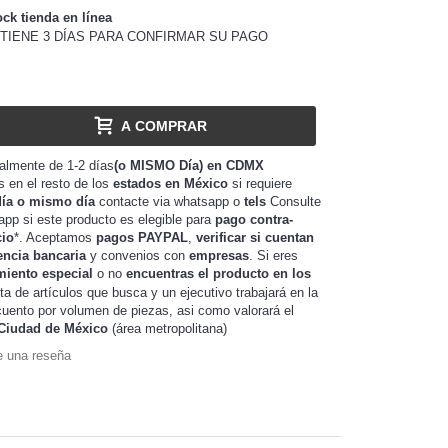
ock tienda en línea
TIENE 3 DÍAS PARA CONFIRMAR SU PAGO
A COMPRAR
almente de 1-2 días
(o MISMO Día) en CDMX
as en el resto de los
estados en México
si requiere
día o mismo día
contacte via whatsapp o
tels
Consulte
app si este producto es elegible para
pago contra-
cio
*. Aceptamos
pagos PAYPAL
,
verificar si cuentan
encia bancaria
y convenios con
empresas
. Si eres
miento especial
o no
encuentras el producto en los
sta de artículos que busca y un ejecutivo trabajará en la
de piezas, asi como valorará el
uento por volumen
Ciudad de México
(área metropolitana)
e una reseña