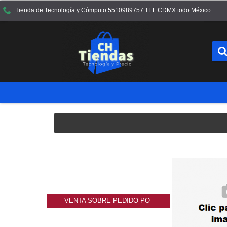
Tienda de Tecnología y Cómputo 5510989757 TEL CDMX todo México
VENTA SOBRE PEDIDO PO