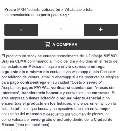
Precio
MXN *solicite
cotización
x Whatsapp o
tels
recomendación de
experto
para
elegir
-
+
A COMPRAR
El producto en stock se entrega normalmente de 1-2 días
(o MISMO
Día) en CDMX
confirmando al inicio del día y 4-5 días en el resto de
los
estados en México
si requiere
envío express o entrega
siguiente día o mismo día
contacte via whatsapp o
tels
Consulte
por teléfono de ventas, email o whatsapp si este producto es elegible
para
pago contra-entrega
en su ciudad *
Costo x servicio
*.
Aceptamos
pagos PAYPAL
,
verificar si cuentan con *meses sin
intereses*
,
transferencia bancaria
y convenios con
empresas
. Si
eres
o tienes
o
requerimiento especial
o no
empresa
licitación
encuentras el producto en los listados
, envíenos un email con la
lista de artículos que busca y un ejecutivo trabajará en la
mejor
cotización del
mercado
y
de piezas, asi
descuento por volumen
como valorará el
envío gratis o incluido
dentro de la
Ciudad de
México
(área metropolitana)