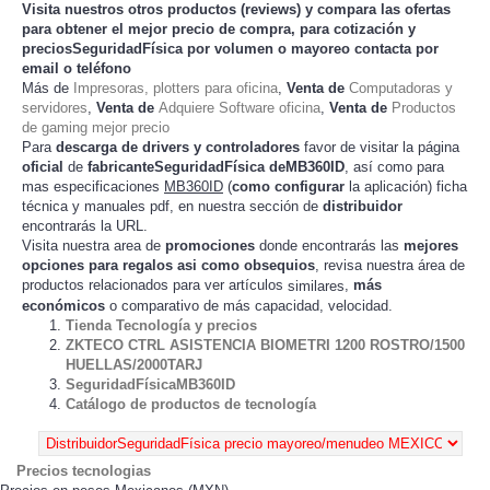
Visita nuestros otros productos (
reviews
) y compara las ofertas
para obtener el mejor
precio de compra
, para cotización y
preciosSeguridadFísica
por volumen o mayoreo contacta por
email o teléfono
Más de
Impresoras, plotters para oficina
,
Venta de
Computadoras y
servidores
,
Venta de
Adquiere Software oficina
,
Venta de
Productos
de gaming mejor precio
Para
descarga de drivers y controladores
favor de visitar la página
oficial
de
fabricanteSeguridadFísica deMB360ID
, así como para
mas especificaciones
MB360ID
(
como configurar
la
) ficha
aplicación
técnica y manuales pdf, en nuestra sección de
distribuidor
encontrarás la URL.
Visita nuestra area de
promociones
donde encontrarás las
mejores
opciones para regalos asi como obsequios
, revisa nuestra área de
productos relacionados para ver artículos
,
más
similares
económicos
o comparativo de más capacidad, velocidad.
Tienda Tecnología y precios
ZKTECO CTRL ASISTENCIA BIOMETRI 1200 ROSTRO/1500
HUELLAS/2000TARJ
SeguridadFísicaMB360ID
Catálogo de productos de tecnología
Precios tecnologias