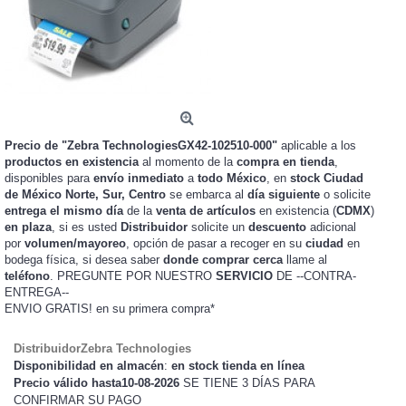
Precio de "Zebra TechnologiesGX42-102510-000"
aplicable a los
productos en existencia
al momento de la
compra en tienda
,
disponibles para
envío inmediato
a
todo México
, en
stock
Ciudad
de México Norte, Sur, Centro
se embarca al
día siguiente
o solicite
entrega el mismo día
de la
venta de artículos
en existencia (
CDMX
)
en plaza
, si es usted
Distribuidor
solicite un
descuento
adicional
por
volumen/mayoreo
, opción de pasar a recoger en su
ciudad
en
bodega física, si desea saber
donde comprar cerca
llame al
teléfono
. PREGUNTE POR NUESTRO
SERVICIO
DE --CONTRA-
ENTREGA--
ENVIO GRATIS!
en su primera compra*
DistribuidorZebra Technologies
Disponibilidad en almacén
:
en stock tienda en línea
Precio válido hasta10-08-2026
SE TIENE 3 DÍAS PARA
CONFIRMAR SU PAGO