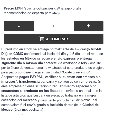
Precio
MXN *solicite
cotización
x Whatsapp o
tels
recomendación de
experto
para
elegir
-
+
A COMPRAR
El producto en stock se entrega normalmente de 1-2 días
(o MISMO
Día) en CDMX
confirmando al inicio del día y 4-5 días en el resto de
los
estados en México
si requiere
envío express o entrega
siguiente día o mismo día
contacte via whatsapp o
tels
Consulte
por teléfono de ventas, email o whatsapp si este producto es elegible
para
pago contra-entrega
en su ciudad *
Costo x servicio
*.
Aceptamos
pagos PAYPAL
,
verificar si cuentan con *meses sin
intereses*
,
transferencia bancaria
y convenios con
empresas
. Si
eres
o tienes
o
requerimiento especial
o no
empresa
licitación
encuentras el producto en los listados
, envíenos un email con la
lista de artículos que busca y un ejecutivo trabajará en la
mejor
cotización del
mercado
y
de piezas, asi
descuento por volumen
como valorará el
envío gratis o incluido
dentro de la
Ciudad de
México
(área metropolitana)