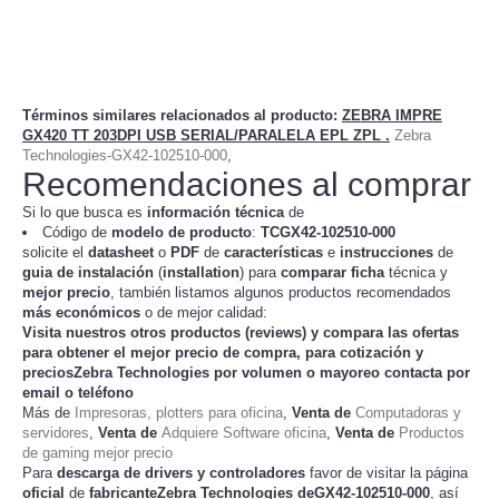
Términos similares relacionados al producto
:
ZEBRA IMPRE
GX420 TT 203DPI USB SERIAL/PARALELA EPL ZPL .
Zebra
Technologies-GX42-102510-000
,
Recomendaciones al comprar
Si lo que busca es
información técnica
de
Código de
modelo de producto
:
TC
GX42-102510-000
solicite el
datasheet
o
PDF
de
características
e
instrucciones
de
guia de instalación
(
installation
) para
comparar
ficha
técnica y
mejor precio
, también listamos algunos productos recomendados
más económicos
o de mejor calidad:
Visita nuestros otros productos (
reviews
) y compara las ofertas
para obtener el mejor
precio de compra
, para cotización y
preciosZebra Technologies
por volumen o mayoreo contacta por
email o teléfono
Más de
Impresoras, plotters para oficina
,
Venta de
Computadoras y
servidores
,
Venta de
Adquiere Software oficina
,
Venta de
Productos
de gaming mejor precio
Para
descarga de drivers y controladores
favor de visitar la página
oficial
de
fabricanteZebra Technologies deGX42-102510-000
, así