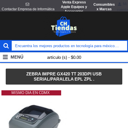
Venta Express
Mi
Consumibles
Apple Equipos y
x Marcas
Contactar Empresa de Informática
cuenta
Accesorios
MENÚ
artículo (s) - $0.00
ZEBRA IMPRE GX420 TT 203DPI USB
SERIAL/PARALELA EPL ZPL .
MISMO DIA EN CDMX