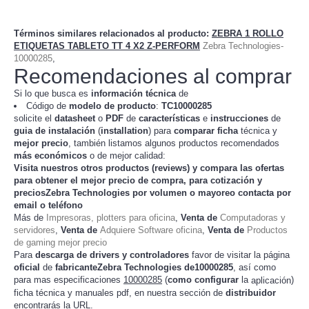
Términos similares relacionados al producto
:
ZEBRA 1 ROLLO
ETIQUETAS TABLETO TT 4 X2 Z-PERFORM
Zebra Technologies-
10000285
,
Recomendaciones al comprar
Si lo que busca es
información técnica
de
Código de
modelo de producto
:
TC
10000285
solicite el
datasheet
o
PDF
de
características
e
instrucciones
de
guia de instalación
(
installation
) para
comparar
ficha
técnica y
mejor precio
, también listamos algunos productos recomendados
más económicos
o de mejor calidad:
Visita nuestros otros productos (
reviews
) y compara las ofertas
para obtener el mejor
precio de compra
, para cotización y
preciosZebra Technologies
por volumen o mayoreo contacta por
email o teléfono
Más de
Impresoras, plotters para oficina
,
Venta de
Computadoras y
servidores
,
Venta de
Adquiere Software oficina
,
Venta de
Productos
de gaming mejor precio
Para
descarga de drivers y controladores
favor de visitar la página
oficial
de
fabricanteZebra Technologies de10000285
, así como
para mas especificaciones
10000285
(
como configurar
la
)
aplicación
ficha técnica y manuales pdf, en nuestra sección de
distribuidor
encontrarás la URL.