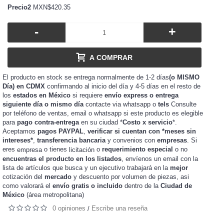
Precio2
MXN$420.35
-
+
A COMPRAR
El producto en stock se entrega normalmente de 1-2 días
(o MISMO
Día) en CDMX
confirmando al inicio del día y 4-5 días en el resto de
los
estados en México
si requiere
envío express o entrega
siguiente día o mismo día
contacte via whatsapp o
tels
Consulte
por teléfono de ventas, email o whatsapp si este producto es elegible
para
pago contra-entrega
en su ciudad *
Costo x servicio
*.
Aceptamos
pagos PAYPAL
,
verificar si cuentan con *meses sin
intereses*
,
transferencia bancaria
y convenios con
empresas
. Si
eres
o tienes
o
requerimiento especial
o no
empresa
licitación
encuentras el producto en los listados
, envíenos un email con la
lista de artículos que busca y un ejecutivo trabajará en la
mejor
cotización del
mercado
y
de piezas, asi
descuento por volumen
como valorará el
envío gratis o incluido
dentro de la
Ciudad de
México
(área metropolitana)
0 opiniones
Escribe una reseña
/