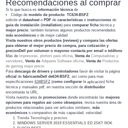
Recomendaciones al comprar
Si lo que busca es
información técnica
de
Código de
modelo de producto
:
TC
634-BSFZ
solicite el
datasheet
o
PDF
de
características
e
instrucciones
de
guia de instalación
(
installation
) para
comparar
ficha
técnica y
mejor precio
, también listamos algunos productos recomendados
más económicos
o de mejor calidad:
Visita nuestros otros productos (
reviews
) y compara las ofertas
para obtener el mejor
precio de compra
, para cotización y
preciosDell
por volumen o mayoreo contacta por email o teléfono
Más de
Impresoras, plotters para oficina
,
Venta de
Computadoras y
servidores
,
Venta de
Adquiere Software oficina
,
Venta de
Productos
de gaming mejor precio
Para
descarga de drivers y controladores
favor de visitar la página
oficial
de
fabricanteDell de634-BSFZ
, así como para mas
especificaciones
634BSFZ
(
como configurar
la
) ficha
aplicación
técnica y manuales pdf, en nuestra sección de
distribuidor
encontrarás la URL.
Visita nuestra area de
promociones
donde encontrarás las
mejores
opciones para regalos asi como obsequios
, revisa nuestra área de
productos relacionados para ver artículos
,
más
similares
económicos
o comparativo de más capacidad, velocidad.
Tienda Tecnología y precios
WINDOWS SERVER 2019 ESSENTIALS ED 2SKT ROK