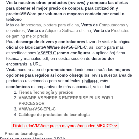
Visita nuestros otros productos (
reviews
) y compara las ofertas
para obtener el mejor
precio de compra
, para cotización y
preciosVMWare
por volumen o mayoreo contacta por email o
teléfono
Más de
Impresoras, plotters para oficina
,
Venta de
Computadoras y
servidores
,
Venta de
Adquiere Software oficina
,
Venta de
Productos
de gaming mejor precio
Para
descarga de drivers y controladores
favor de visitar la página
oficial
de
fabricanteVMWare deVS6-EPL-C
, así como para mas
especificaciones
VS6EPLC
(
como configurar
la
) ficha
aplicación
técnica y manuales pdf, en nuestra sección de
distribuidor
encontrarás la URL.
Visita nuestra area de
promociones
donde encontrarás las
mejores
opciones para regalos asi como obsequios
, revisa nuestra área de
productos relacionados para ver artículos
,
más
similares
económicos
o comparativo de más capacidad, velocidad.
Tienda Tecnología y precios
VMWARE VSPHERE 6 ENTERPRISE PLUS FOR 1
PROCESSOR
VMWareVS6-EPL-C
Catálogo de productos de tecnología
Precios tecnologias