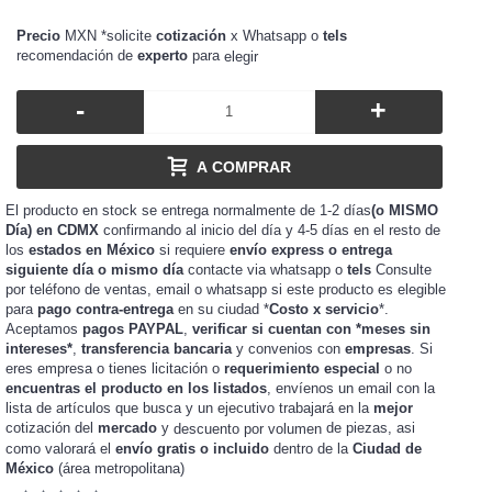
Precio
MXN *solicite
cotización
x Whatsapp o
tels
recomendación de
experto
para
elegir
-
+
A COMPRAR
El producto en stock se entrega normalmente de 1-2 días
(o MISMO
Día) en CDMX
confirmando al inicio del día y 4-5 días en el resto de
los
estados en México
si requiere
envío express o entrega
siguiente día o mismo día
contacte via whatsapp o
tels
Consulte
por teléfono de ventas, email o whatsapp si este producto es elegible
para
pago contra-entrega
en su ciudad *
Costo x servicio
*.
Aceptamos
pagos PAYPAL
,
verificar si cuentan con *meses sin
intereses*
,
transferencia bancaria
y convenios con
empresas
. Si
eres
o tienes
o
requerimiento especial
o no
empresa
licitación
encuentras el producto en los listados
, envíenos un email con la
lista de artículos que busca y un ejecutivo trabajará en la
mejor
cotización del
mercado
y
de piezas, asi
descuento por volumen
como valorará el
envío gratis o incluido
dentro de la
Ciudad de
México
(área metropolitana)