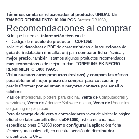
Términos similares relacionados al producto
:
UNIDAD DE
TAMBOR RENDIMIENTO 10 000 PGS
Brother-DR1060
,
Recomendaciones al comprar
Si lo que busca es
información técnica
de
Código de
modelo de producto
:
TC
DR1060
solicite el
datasheet
o
PDF
de
características
e
instrucciones
de
guia de instalación
(
installation
) para
comparar
ficha
técnica y
mejor precio
, también listamos algunos productos recomendados
más económicos
o de mejor calidad:
TONER 045 BK NEGRO
RENDIMIENTO 1400 PAGS
,
Visita nuestros otros productos (
reviews
) y compara las ofertas
para obtener el mejor
precio de compra
, para cotización y
preciosBrother
por volumen o mayoreo contacta por email o
teléfono
Más de
Impresoras, plotters para oficina
,
Venta de
Computadoras y
servidores
,
Venta de
Adquiere Software oficina
,
Venta de
Productos
de gaming mejor precio
Para
descarga de drivers y controladores
favor de visitar la página
oficial
de
fabricanteBrother deDR1060
, así como para mas
especificaciones
DR1060
(
como configurar
la
) ficha
aplicación
técnica y manuales pdf, en nuestra sección de
distribuidor
encontrarás la URL.