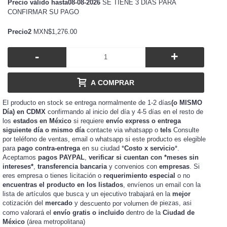
Precio válido hasta08-08-2026
SE TIENE 3 DÍAS PARA
CONFIRMAR SU PAGO
Precio2
MXN$1,276.00
-
+
A COMPRAR
El producto en stock se entrega normalmente de 1-2 días
(o MISMO
Día) en CDMX
confirmando al inicio del día y 4-5 días en el resto de
los
estados en México
si requiere
envío express o entrega
siguiente día o mismo día
contacte via whatsapp o
tels
Consulte
por teléfono de ventas, email o whatsapp si este producto es elegible
para
pago contra-entrega
en su ciudad *
Costo x servicio
*.
Aceptamos
pagos PAYPAL
,
verificar si cuentan con *meses sin
intereses*
,
transferencia bancaria
y convenios con
empresas
. Si
eres
o tienes
o
requerimiento especial
o no
empresa
licitación
encuentras el producto en los listados
, envíenos un email con la
lista de artículos que busca y un ejecutivo trabajará en la
mejor
cotización del
mercado
y
de piezas, asi
descuento por volumen
como valorará el
envío gratis o incluido
dentro de la
Ciudad de
México
(área metropolitana)