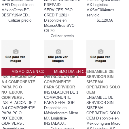
MED Disponible en
PREPAID
MX Logistica-
MéxicoOtros-BC-
SERVICES PSO
MXSVC004otros
DESFY19-MED..
CREDIT 1201+
servicio..
Cotizar precio
Disponible en
$1,120.56
MéxicoOtros-SVC-
CR-20..
Cotizar precio
MISMO DIA EN CDMX
MISMO DIA EN CDMX
ENSAMBLE DE
INSTALACION DE 2
INSTALACION DE 1
SERVIDOR SIN
A 4 COMPONENTE
COMPONENTE
SISTEMA
PARA PC O
PARA SERVIDOR
OPERATIVO SOLO
NOTEBOOK
INSTALACION DE 1
OEM
C/DRIVERS .
COMPONENTE
ENSAMBLE DE
INSTALACION DE 2
PARA SERVIDOR
SERVIDOR SIN
A 4 COMPONENTE
Disponible en
SISTEMA
PARA PC O
MéxicoIngram Micro
OPERATIVO SOLO
NOTEBOOK
MX Logistica-
OEM Disponible en
C/DRIVERS .
INSTALA03..
MéxicoIngram Micro
Disponible en
Cotizar precio
MX Logistica-MX..