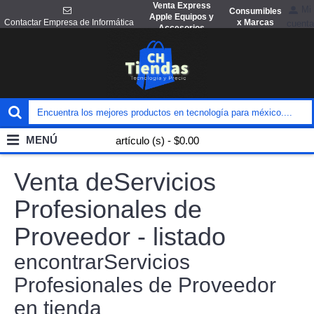
Venta Express
Mi
Consumibles
Apple Equipos y
x Marcas
Contactar Empresa de Informática
cuenta
Accesorios
MENÚ
artículo (s) - $0.00
Venta deServicios
Profesionales de
Proveedor - listado
encontrarServicios
Profesionales de Proveedor
en tienda