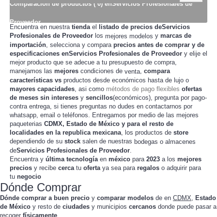
Comparación de productos ( 0) enServicios Profesionales de
Proveedor
Encuentra en nuestra
tienda
el
listado de precios deServicios
Profesionales de Proveedor
los
y
marcas de
mejores modelos
importación
, selecciona y compara
precios
antes de
comprar
y de
especificaciones enServicios Profesionales de Proveedor
y elije el
mejor producto que se adecue a tu presupuesto de
,
compra
manejamos las
mejores
condiciones de
,
compara
venta
características
vs
productos desde
hasta de lujo o
económicos
mayores capacidades
, asi como
métodos de pago flexibles
ofertas
de meses sin intereses
y
sencillos
(económicos), pregunta por pago-
contra entrega, si tienes preguntas no dudes en contactarnos por
whatsapp, email o teléfonos. Entregamos por medio de las mejores
paqueterias
CDMX, Estado de México y para el resto de
localidades en la republica mexicana
, los productos de
store
dependiendo de su
stock
salen de nuestras
bodegas o almacenes
de
Servicios Profesionales de Proveedor
.
Encuentra y
última tecnología
en
méxico
para
2023
a los
mejores
precios
y recibe
cerca
tu
oferta
ya sea para
regalos
o adquirir para
tu
negocio
Dónde Comprar
Dónde comprar a buen precio
y
comparar modelos
de
en
CDMX
,
Estado
de México
y resto de
ciudades
y municipios
cercanos
donde puede pasar a
recoger
físicamente