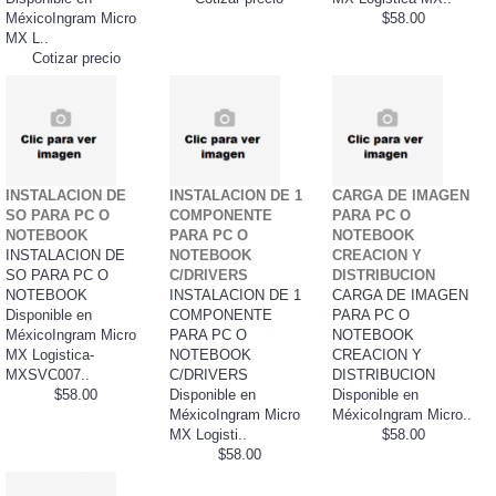
MéxicoIngram Micro
$58.00
MX L..
Cotizar precio
INSTALACION DE
INSTALACION DE 1
CARGA DE IMAGEN
SO PARA PC O
COMPONENTE
PARA PC O
NOTEBOOK
PARA PC O
NOTEBOOK
INSTALACION DE
NOTEBOOK
CREACION Y
SO PARA PC O
C/DRIVERS
DISTRIBUCION
NOTEBOOK
INSTALACION DE 1
CARGA DE IMAGEN
Disponible en
COMPONENTE
PARA PC O
MéxicoIngram Micro
PARA PC O
NOTEBOOK
MX Logistica-
NOTEBOOK
CREACION Y
MXSVC007..
C/DRIVERS
DISTRIBUCION
$58.00
Disponible en
Disponible en
MéxicoIngram Micro
MéxicoIngram Micro..
MX Logisti..
$58.00
$58.00