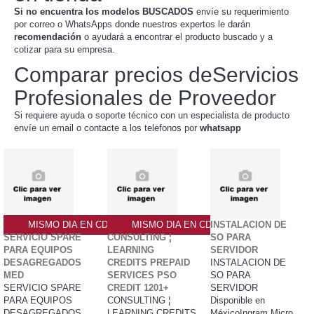
Si no encuentra los modelos BUSCADOS
envíe su requerimiento
por correo o WhatsApps donde nuestros expertos le darán
recomendación
o ayudará a encontrar el producto buscado y a
cotizar para su empresa.
Comparar precios deServicios
Profesionales de Proveedor
Si requiere ayuda o soporte técnico con un especialista de producto
envíe un email o contacte a los telefonos por
whatsapp
MISMO DIA EN CDMX
MISMO DIA EN CDMX
INSTALACION DE
SERVICIO SPARE
CONSULTING ¦
SO PARA
PARA EQUIPOS
LEARNING
SERVIDOR
DESAGREGADOS
CREDITS PREPAID
INSTALACION DE
MED
SERVICES PSO
SO PARA
SERVICIO SPARE
CREDIT 1201+
SERVIDOR
PARA EQUIPOS
CONSULTING ¦
Disponible en
DESAGREGADOS
LEARNING CREDITS
MéxicoIngram Micro