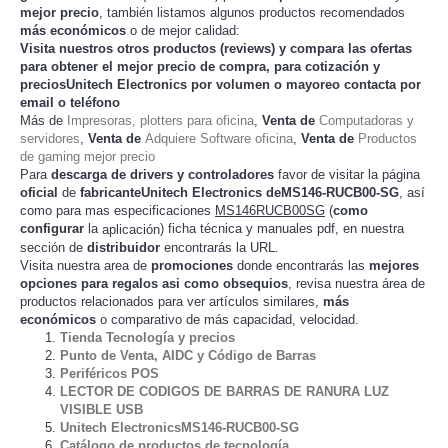
mejor precio
, también listamos algunos productos recomendados
más económicos
o de mejor calidad:
Visita nuestros otros productos (
reviews
) y compara las ofertas
para obtener el mejor
precio de compra
, para cotización y
preciosUnitech Electronics
por volumen o mayoreo contacta por
email o teléfono
Más de
Impresoras, plotters para oficina
,
Venta de
Computadoras y
servidores
,
Venta de
Adquiere Software oficina
,
Venta de
Productos
de gaming mejor precio
Para
descarga de drivers y controladores
favor de visitar la página
oficial
de
fabricanteUnitech Electronics deMS146-RUCB00-SG
, así
como para mas especificaciones
MS146RUCB00SG
(
como
configurar
la
) ficha técnica y manuales pdf, en nuestra
aplicación
sección de
distribuidor
encontrarás la URL.
Visita nuestra area de
promociones
donde encontrarás las
mejores
opciones para regalos asi como obsequios
, revisa nuestra área de
productos relacionados para ver artículos
,
más
similares
económicos
o comparativo de más capacidad, velocidad.
Tienda Tecnología y precios
Punto de Venta, AIDC y Código de Barras
Periféricos POS
LECTOR DE CODIGOS DE BARRAS DE RANURA LUZ
VISIBLE USB
Unitech ElectronicsMS146-RUCB00-SG
Catálogo de productos de tecnología