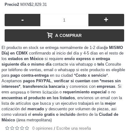
Precio2
MXN$2,829.31
-
+
A COMPRAR
El producto en stock se entrega normalmente de 1-2 días
(o MISMO
Día) en CDMX
confirmando al inicio del día y 4-5 días en el resto de
los
estados en México
si requiere
envío express o entrega
siguiente día o mismo día
contacte via whatsapp o
tels
Consulte
por teléfono de ventas, email o whatsapp si este producto es elegible
para
pago contra-entrega
en su ciudad *
Costo x servicio
*.
Aceptamos
pagos PAYPAL
,
verificar si cuentan con *meses sin
intereses*
,
transferencia bancaria
y convenios con
empresas
. Si
eres
o tienes
o
requerimiento especial
o no
empresa
licitación
encuentras el producto en los listados
, envíenos un email con la
lista de artículos que busca y un ejecutivo trabajará en la
mejor
cotización del
mercado
y
de piezas, asi
descuento por volumen
como valorará el
envío gratis o incluido
dentro de la
Ciudad de
México
(área metropolitana)
0 opiniones
Escribe una reseña
/