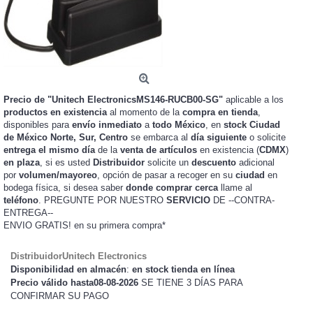
Precio de "Unitech ElectronicsMS146-RUCB00-SG"
aplicable a los
productos en existencia
al momento de la
compra en tienda
,
disponibles para
envío inmediato
a
todo México
, en
stock
Ciudad
de México Norte, Sur, Centro
se embarca al
día siguiente
o solicite
entrega el mismo día
de la
venta de artículos
en existencia (
CDMX
)
en plaza
, si es usted
Distribuidor
solicite un
descuento
adicional
por
volumen/mayoreo
, opción de pasar a recoger en su
ciudad
en
bodega física, si desea saber
donde comprar cerca
llame al
teléfono
. PREGUNTE POR NUESTRO
SERVICIO
DE --CONTRA-
ENTREGA--
ENVIO GRATIS!
en su primera compra*
DistribuidorUnitech Electronics
Disponibilidad en almacén
:
en stock tienda en línea
Precio válido hasta08-08-2026
SE TIENE 3 DÍAS PARA
CONFIRMAR SU PAGO