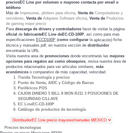
preciosEC Line
por volumen o mayoreo contacta por email o
teléfono
Más de
Impresoras, plotters para oficina
,
Venta de
Computadoras y
servidores
,
Venta de
Adquiere Software oficina
,
Venta de
Productos
de gaming mejor precio
Para
descarga de drivers y controladores
favor de visitar la página
oficial
de
fabricanteEC Line deEC-CD-100P
, así como para mas
especificaciones
ECCD100P
(
como configurar
la
) ficha
aplicación
técnica y manuales pdf, en nuestra sección de
distribuidor
encontrarás la URL.
Visita nuestra area de
promociones
donde encontrarás las
mejores
opciones para regalos asi como obsequios
, revisa nuestra área de
productos relacionados para ver artículos
,
más
similares
económicos
o comparativo de más capacidad, velocidad.
Tienda Tecnología y precios
Punto de Venta, AIDC y Código de Barras
Periféricos POS
CAJON DINERO 5 BILL 8 MON RJ11 3 POSICIONES DE
SEGURIDAD C/LLAVE
EC LineEC-CD-100P
Catálogo de productos de tecnología
Precios tecnologias
Precios en pesos Mexicanos (MXN)