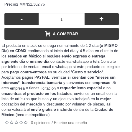
Precio2
MXN$1,362.76
-
+
A COMPRAR
El producto en stock se entrega normalmente de 1-2 días
(o MISMO
Día) en CDMX
confirmando al inicio del día y 4-5 días en el resto de
los
estados en México
si requiere
envío express o entrega
siguiente día o mismo día
contacte via whatsapp o
tels
Consulte
por teléfono de ventas, email o whatsapp si este producto es elegible
para
pago contra-entrega
en su ciudad *
Costo x servicio
*.
Aceptamos
pagos PAYPAL
,
verificar si cuentan con *meses sin
intereses*
,
transferencia bancaria
y convenios con
empresas
. Si
eres
o tienes
o
requerimiento especial
o no
empresa
licitación
encuentras el producto en los listados
, envíenos un email con la
lista de artículos que busca y un ejecutivo trabajará en la
mejor
cotización del
mercado
y
de piezas, asi
descuento por volumen
como valorará el
envío gratis o incluido
dentro de la
Ciudad de
México
(área metropolitana)
0 opiniones
Escribe una reseña
/