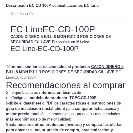
Descripción EC-CD-100P especificaciones
EC Line
Reseñas ( 0)
EC LineEC-CD-100P
CAJON DINERO 5 BILL 8 MON RJ11 3 POSICIONES DE
SEGURIDAD C/LLAVE
Disponible en
México
EC Line-EC-CD-100P
Términos similares relacionados al producto
:
CAJON DINERO 5
BILL 8 MON RJ11 3 POSICIONES DE SEGURIDAD C/LLAVE
EC
Line-EC-CD-100P
,
Recomendaciones al comprar
Si lo que busca es
información técnica
de
Código de
modelo de producto
:
TC
EC-CD-100P
solicite el
datasheet
o
PDF
de
características
e
instrucciones
de
guia de instalación
(
installation
) para
comparar
ficha
técnica y
mejor precio
, también listamos algunos productos recomendados
más económicos
o de mejor calidad:
Visita nuestros otros productos (
reviews
) y compara las ofertas
para obtener el mejor
precio de compra
, para cotización y