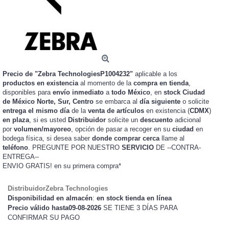
Precio de "Zebra TechnologiesP1004232"
aplicable a los
productos en existencia
al momento de la
compra en tienda
,
disponibles para
envío inmediato
a
todo México
, en
stock
Ciudad
de México Norte, Sur, Centro
se embarca al
día siguiente
o solicite
entrega el mismo día
de la
venta de artículos
en existencia (
CDMX
)
en plaza
, si es usted
Distribuidor
solicite un
descuento
adicional
por
volumen/mayoreo
, opción de pasar a recoger en su
ciudad
en
bodega física, si desea saber
donde comprar cerca
llame al
teléfono
. PREGUNTE POR NUESTRO
SERVICIO
DE --CONTRA-
ENTREGA--
ENVIO GRATIS!
en su primera compra*
DistribuidorZebra Technologies
Disponibilidad en almacén
:
en stock tienda en línea
Precio válido hasta09-08-2026
SE TIENE 3 DÍAS PARA
CONFIRMAR SU PAGO