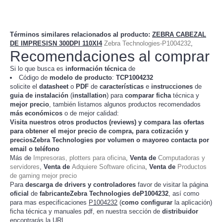
Términos similares relacionados al producto
:
ZEBRA CABEZAL
DE IMPRESISN 300DPI 110XI4
Zebra Technologies-P1004232
,
Recomendaciones al comprar
Si lo que busca es
información técnica
de
Código de
modelo de producto
:
TC
P1004232
solicite el
datasheet
o
PDF
de
características
e
instrucciones
de
guia de instalación
(
installation
) para
comparar
ficha
técnica y
mejor precio
, también listamos algunos productos recomendados
más económicos
o de mejor calidad:
Visita nuestros otros productos (
reviews
) y compara las ofertas
para obtener el mejor
precio de compra
, para cotización y
preciosZebra Technologies
por volumen o mayoreo contacta por
email o teléfono
Más de
Impresoras, plotters para oficina
,
Venta de
Computadoras y
servidores
,
Venta de
Adquiere Software oficina
,
Venta de
Productos
de gaming mejor precio
Para
descarga de drivers y controladores
favor de visitar la página
oficial
de
fabricanteZebra Technologies deP1004232
, así como
para mas especificaciones
P1004232
(
como configurar
la
)
aplicación
ficha técnica y manuales pdf, en nuestra sección de
distribuidor
encontrarás la URL.