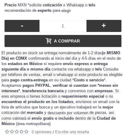
Precio
MXN *solicite
cotización
x Whatsapp o
tels
recomendación de
experto
para
elegir
-
+
A COMPRAR
El producto en stock se entrega normalmente de 1-2 días
(o MISMO
Día) en CDMX
confirmando al inicio del día y 4-5 días en el resto de
los
estados en México
si requiere
envío express o entrega
siguiente día o mismo día
contacte via whatsapp o
tels
Consulte
por teléfono de ventas, email o whatsapp si este producto es elegible
para
pago contra-entrega
en su ciudad *
Costo x servicio
*.
Aceptamos
pagos PAYPAL
,
verificar si cuentan con *meses sin
intereses*
,
transferencia bancaria
y convenios con
empresas
. Si
eres
o tienes
o
requerimiento especial
o no
empresa
licitación
encuentras el producto en los listados
, envíenos un email con la
lista de artículos que busca y un ejecutivo trabajará en la
mejor
cotización del
mercado
y
de piezas, asi
descuento por volumen
como valorará el
envío gratis o incluido
dentro de la
Ciudad de
México
(área metropolitana)
0 opiniones
Escribe una reseña
/