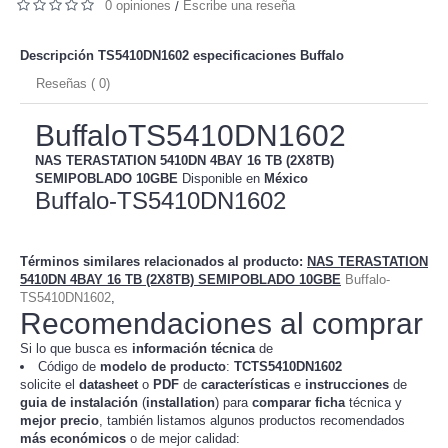
0 opiniones
Escribe una reseña
/
Descripción TS5410DN1602 especificaciones
Buffalo
Reseñas ( 0)
BuffaloTS5410DN1602
NAS TERASTATION 5410DN 4BAY 16 TB (2X8TB)
SEMIPOBLADO 10GBE
Disponible en
México
Buffalo-TS5410DN1602
Términos similares relacionados al producto
:
NAS TERASTATION
5410DN 4BAY 16 TB (2X8TB) SEMIPOBLADO 10GBE
Buffalo-
TS5410DN1602
,
Recomendaciones al comprar
Si lo que busca es
información técnica
de
Código de
modelo de producto
:
TC
TS5410DN1602
solicite el
datasheet
o
PDF
de
características
e
instrucciones
de
guia de instalación
(
installation
) para
comparar
ficha
técnica y
mejor precio
, también listamos algunos productos recomendados
más económicos
o de mejor calidad: