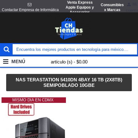
Venta Express
Mi
Consumibles
Apple Equipos y
x Marcas
Contactar Empresa de Informática
cuenta
Accesorios
MENÚ
artículo (s) - $0.00
NAS TERASTATION 5410DN 4BAY 16 TB (2X8TB)
SEMIPOBLADO 10GBE
MISMO DIA EN CDMX