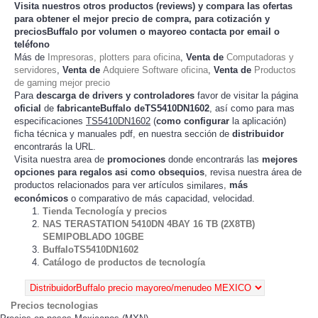
Visita nuestros otros productos (
reviews
) y compara las ofertas
para obtener el mejor
precio de compra
, para cotización y
preciosBuffalo
por volumen o mayoreo contacta por email o
teléfono
Más de
Impresoras, plotters para oficina
,
Venta de
Computadoras y
servidores
,
Venta de
Adquiere Software oficina
,
Venta de
Productos
de gaming mejor precio
Para
descarga de drivers y controladores
favor de visitar la página
oficial
de
fabricanteBuffalo deTS5410DN1602
, así como para mas
especificaciones
TS5410DN1602
(
como configurar
la
)
aplicación
ficha técnica y manuales pdf, en nuestra sección de
distribuidor
encontrarás la URL.
Visita nuestra area de
promociones
donde encontrarás las
mejores
opciones para regalos asi como obsequios
, revisa nuestra área de
productos relacionados para ver artículos
,
más
similares
económicos
o comparativo de más capacidad, velocidad.
Tienda Tecnología y precios
NAS TERASTATION 5410DN 4BAY 16 TB (2X8TB)
SEMIPOBLADO 10GBE
BuffaloTS5410DN1602
Catálogo de productos de tecnología
Precios tecnologias