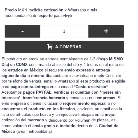
Precio
MXN *solicite
cotización
x Whatsapp o
tels
recomendación de
experto
para
elegir
-
+
A COMPRAR
El producto en stock se entrega normalmente de 1-2 días
(o MISMO
Día) en CDMX
confirmando al inicio del día y 4-5 días en el resto de
los
estados en México
si requiere
envío express o entrega
siguiente día o mismo día
contacte via whatsapp o
tels
Consulte
por teléfono de ventas, email o whatsapp si este producto es elegible
para
pago contra-entrega
en su ciudad *
Costo x servicio
*.
Aceptamos
pagos PAYPAL
,
verificar si cuentan con *meses sin
intereses*
,
transferencia bancaria
y convenios con
empresas
. Si
eres
o tienes
o
requerimiento especial
o no
empresa
licitación
encuentras el producto en los listados
, envíenos un email con la
lista de artículos que busca y un ejecutivo trabajará en la
mejor
cotización del
mercado
y
de piezas, asi
descuento por volumen
como valorará el
envío gratis o incluido
dentro de la
Ciudad de
México
(área metropolitana)