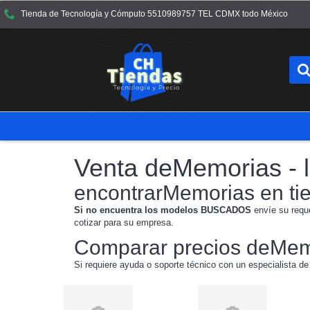
Tienda de Tecnología y Cómputo 5510989757 TEL CDMX todo México
Venta deMemorias - l
encontrarMemorias en ti
Si no encuentra los modelos BUSCADOS
envíe su requ
cotizar para su empresa.
Comparar precios deMem
Si requiere ayuda o soporte técnico con un especialista de