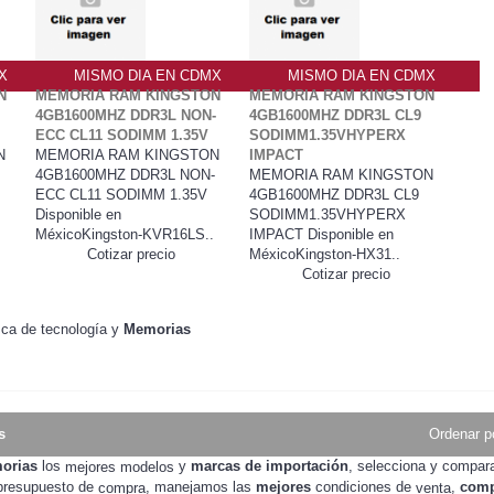
X
MISMO DIA EN CDMX
MISMO DIA EN CDMX
N
MEMORIA RAM KINGSTON
MEMORIA RAM KINGSTON
4GB1600MHZ DDR3L NON-
4GB1600MHZ DDR3L CL9
ECC CL11 SODIMM 1.35V
SODIMM1.35VHYPERX
N
MEMORIA RAM KINGSTON
IMPACT
4GB1600MHZ DDR3L NON-
MEMORIA RAM KINGSTON
ECC CL11 SODIMM 1.35V
4GB1600MHZ DDR3L CL9
Disponible en
SODIMM1.35VHYPERX
MéxicoKingston-KVR16LS..
IMPACT Disponible en
Cotizar precio
MéxicoKingston-HX31..
Cotizar precio
sca de tecnología y
Memorias
s
Ordenar p
morias
los
y
marcas de importación
, selecciona y compa
mejores modelos
 presupuesto de
, manejamos las
mejores
condiciones de
,
comp
compra
venta