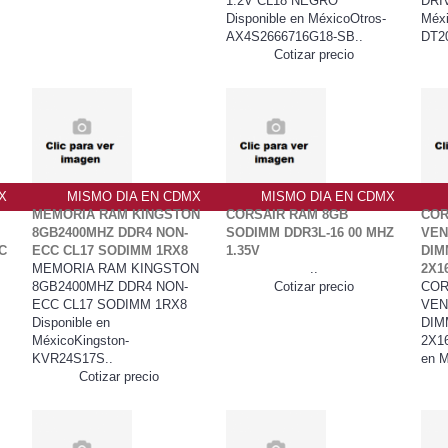
1.2V CL18 NEGRO
DRIV
Disponible en MéxicoOtros-
Méxi
AX4S2666716G18-SB..
DT2
Cotizar precio
X
MISMO DIA EN CDMX
MISMO DIA EN CDMX
MEMORIA RAM KINGSTON
CORSAIR RAM 8GB
COR
8GB2400MHZ DDR4 NON-
SODIMM DDR3L-16 00 MHZ
VEN
C
ECC CL17 SODIMM 1RX8
1.35V
DIM
MEMORIA RAM KINGSTON
..
2X1
8GB2400MHZ DDR4 NON-
Cotizar precio
COR
ECC CL17 SODIMM 1RX8
VEN
Disponible en
DIM
MéxicoKingston-
2X1
KVR24S17S..
en M
Cotizar precio