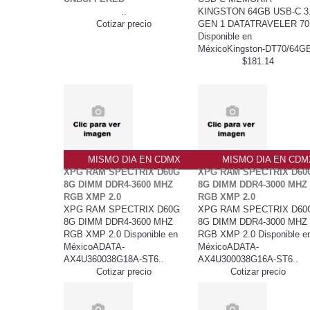
..
KINGSTON 64GB USB-C 3
Cotizar precio
GEN 1 DATATRAVELER 70
Disponible en
MéxicoKingston-DT70/64GB
$181.14
MISMO DIA EN CDMX
MISMO DIA EN CDM
XPG RAM SPECTRIX D60G
XPG RAM SPECTRIX D60
8G DIMM DDR4-3600 MHZ
8G DIMM DDR4-3000 MHZ
RGB XMP 2.0
RGB XMP 2.0
XPG RAM SPECTRIX D60G
XPG RAM SPECTRIX D60
8G DIMM DDR4-3600 MHZ
8G DIMM DDR4-3000 MHZ
RGB XMP 2.0 Disponible en
RGB XMP 2.0 Disponible e
MéxicoADATA-
MéxicoADATA-
AX4U360038G18A-ST6..
AX4U300038G16A-ST6..
Cotizar precio
Cotizar precio