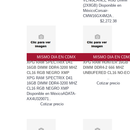
VENGEANCE RGB DIMM
(2X8GB) Disponible en
MéxicoCorsair-
CMW16GX4M2A..
$2,272.38
MISMO DIA EN CDMX
MISMO DIA EN CDM
XPG RAM SPECTRIX D41
XPG RAM HUNTER 16GB
16GB DIMM DDR4-3200 MHZ
DIMM DDR4-2 666 MHZ
CL16 RGB NEGRO XMP
UNBUFERED CL16 NO-EC
XPG RAM SPECTRIX D41
..
16GB DIMM DDR4-3200 MHZ
Cotizar precio
CL16 RGB NEGRO XMP
Disponible en MéxicoADATA-
AX4U320071..
Cotizar precio