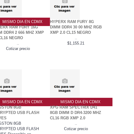
MISMO DIA EN CDMX
HYPERX RAM FURY 8G
ERX RAM FURY 16G
DIMM DDR4 30 00 MHZ RGB
M DDR4 2 666 MHZ XMP
XMP 2.0 CL15 NEGRO
 CL16 NEGRO
..
..
$1,155.21
Cotizar precio
MISMO DIA EN CDMX
MISMO DIA EN CDMX
GSTON 8GB
XPG RAM SPECTRIX D41
RYPTED USB FLASH
8GB DIMM D DR4-3200 MHZ
VES
CL16 RGB XMP 2.0
GSTON 8GB
..
RYPTED USB FLASH
Cotizar precio