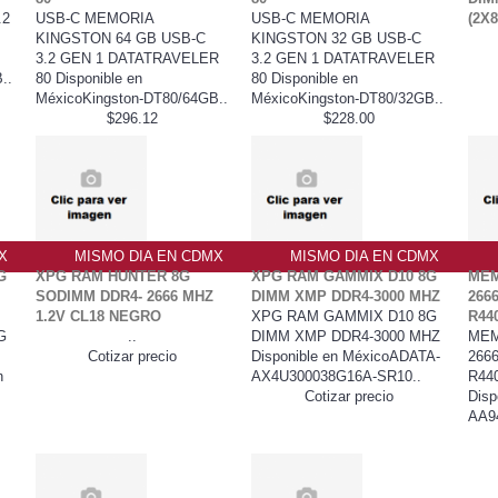
.2
USB-C MEMORIA
USB-C MEMORIA
(2X
KINGSTON 64 GB USB-C
KINGSTON 32 GB USB-C
3.2 GEN 1 DATATRAVELER
3.2 GEN 1 DATATRAVELER
..
80 Disponible en
80 Disponible en
MéxicoKingston-DT80/64GB..
MéxicoKingston-DT80/32GB..
$296.12
$228.00
X
MISMO DIA EN CDMX
MISMO DIA EN CDMX
G
XPG RAM HUNTER 8G
XPG RAM GAMMIX D10 8G
MEM
SODIMM DDR4- 2666 MHZ
DIMM XMP DDR4-3000 MHZ
266
1.2V CL18 NEGRO
XPG RAM GAMMIX D10 8G
R44
G
..
DIMM XMP DDR4-3000 MHZ
MEM
Cotizar precio
Disponible en MéxicoADATA-
266
n
AX4U300038G16A-SR10..
R44
Cotizar precio
Disp
AA94