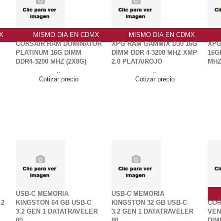
X
MISMO DIA EN CDMX
MISMO DIA EN CDMX
CORSAIR RAM DOMINATOR
XPG RAM GAMMIX D30 16G
XPG
PLATINUM 16G DIMM
DIMM DDR 4-3200 MHZ XMP
16G
DDR4-3200 MHZ (2X8G)
2.0 PLATA/ROJO
MHZ
..
..
Cotizar precio
Cotizar precio
USB-C MEMORIA
USB-C MEMORIA
.2
KINGSTON 64 GB USB-C
KINGSTON 32 GB USB-C
COR
0
3.2 GEN 1 DATATRAVELER
3.2 GEN 1 DATATRAVELER
VEN
80
80
DIM