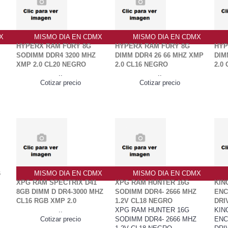
X
MISMO DIA EN CDMX
MISMO DIA EN CDMX
HYPERX RAM FURY 8G
HYPERX RAM FURY 8G
HYP
SODIMM DDR4 3200 MHZ
DIMM DDR4 26 66 MHZ XMP
DIM
XMP 2.0 CL20 NEGRO
2.0 CL16 NEGRO
2.0
..
..
Cotizar precio
Cotizar precio
B
MISMO DIA EN CDMX
MISMO DIA EN CDMX
XPG RAM SPECTRIX D41
XPG RAM HUNTER 16G
KIN
8GB DIMM D DR4-3000 MHZ
SODIMM DDR4- 2666 MHZ
ENC
CL16 RGB XMP 2.0
1.2V CL18 NEGRO
DRI
B
..
XPG RAM HUNTER 16G
KIN
Cotizar precio
SODIMM DDR4- 2666 MHZ
ENC