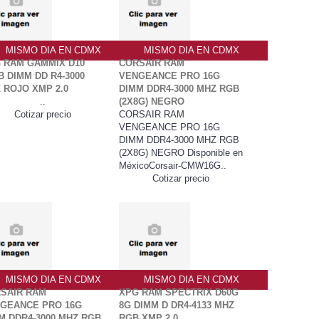
MISMO DIA EN CDMX
MISMO DIA EN CDMX
 RAM GAMMIX D10
CORSAIR RAM
B DIMM DD R4-3000
VENGEANCE PRO 16G
 ROJO XMP 2.0
DIMM DDR4-3000 MHZ RGB
..
(2X8G) NEGRO
Cotizar precio
CORSAIR RAM
VENGEANCE PRO 16G
DIMM DDR4-3000 MHZ RGB
(2X8G) NEGRO Disponible en
MéxicoCorsair-CMW16G..
Cotizar precio
MISMO DIA EN CDMX
MISMO DIA EN CDMX
SAIR RAM
XPG RAM SPECTRIX D60G
GEANCE PRO 16G
8G DIMM D DR4-4133 MHZ
M DDR4-3000 MHZ RGB
RGB XMP 2.0