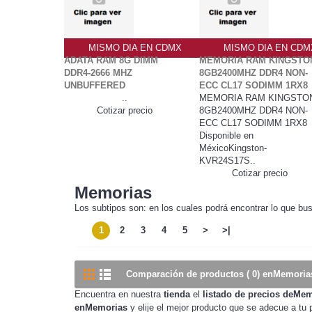
MISMO DIA EN CDMX
MISMO DIA EN CDM
ADATA RAM 8G DIMM
MEMORIA RAM KINGSTO
DDR4-2666 MHZ
8GB2400MHZ DDR4 NON-
UNBUFFERED
ECC CL17 SODIMM 1RX8
..
MEMORIA RAM KINGSTO
Cotizar precio
8GB2400MHZ DDR4 NON-
ECC CL17 SODIMM 1RX8
Disponible en
MéxicoKingston-
KVR24S17S..
Cotizar precio
Memorias
Los subtipos son: en los cuales podrá encontrar lo que bu
1
2
3
4
5
>
>|
Comparación de productos ( 0) enMemoria
Encuentra en nuestra
tienda
el
listado de precios deMe
enMemorias
y elije el mejor producto que se adecue a tu