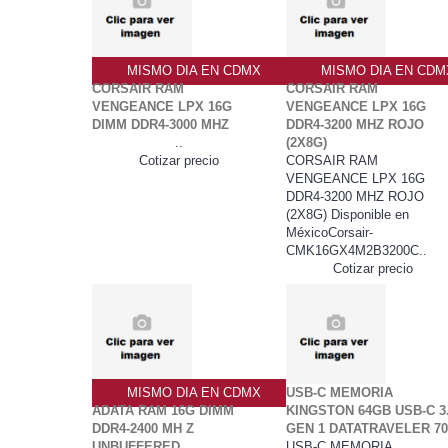
MISMO DIA EN CDMX
MISMO DIA EN CDM
CORSAIR RAM
CORSAIR RAM
VENGEANCE LPX 16G
VENGEANCE LPX 16G
DIMM DDR4-3000 MHZ
DDR4-3200 MHZ ROJO
..
(2X8G)
Cotizar precio
CORSAIR RAM
VENGEANCE LPX 16G
DDR4-3200 MHZ ROJO
(2X8G) Disponible en
MéxicoCorsair-
CMK16GX4M2B3200C..
Cotizar precio
MISMO DIA EN CDMX
USB-C MEMORIA
ADATA RAM 16G DIMM
KINGSTON 64GB USB-C 3
DDR4-2400 MH Z
GEN 1 DATATRAVELER 7
UNBUFFERED
USB-C MEMORIA