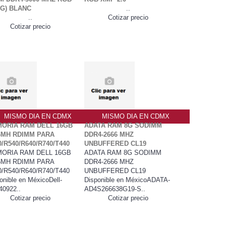
8G) BLANC
..
..
Cotizar precio
Cotizar precio
MISMO DIA EN CDMX
MISMO DIA EN CDMX
ORIA RAM DELL 16GB
ADATA RAM 8G SODIMM
6MH RDIMM PARA
DDR4-2666 MHZ
0/R540/R640/R740/T440
UNBUFFERED CL19
ORIA RAM DELL 16GB
ADATA RAM 8G SODIMM
6MH RDIMM PARA
DDR4-2666 MHZ
0/R540/R640/R740/T440
UNBUFFERED CL19
onible en MéxicoDell-
Disponible en MéxicoADATA-
0922..
AD4S266638G19-S..
Cotizar precio
Cotizar precio