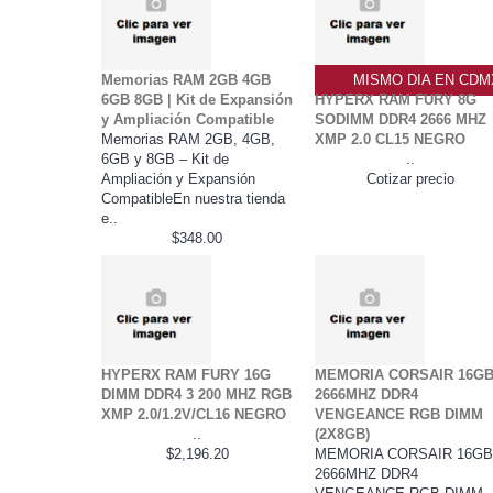
Memorias RAM 2GB 4GB
MISMO DIA EN CDM
6GB 8GB | Kit de Expansión
HYPERX RAM FURY 8G
y Ampliación Compatible
SODIMM DDR4 2666 MHZ
Memorias RAM 2GB, 4GB,
XMP 2.0 CL15 NEGRO
6GB y 8GB – Kit de
..
Ampliación y Expansión
Cotizar precio
CompatibleEn nuestra tienda
e..
$348.00
HYPERX RAM FURY 16G
MEMORIA CORSAIR 16G
DIMM DDR4 3 200 MHZ RGB
2666MHZ DDR4
XMP 2.0/1.2V/CL16 NEGRO
VENGEANCE RGB DIMM
..
(2X8GB)
$2,196.20
MEMORIA CORSAIR 16G
2666MHZ DDR4