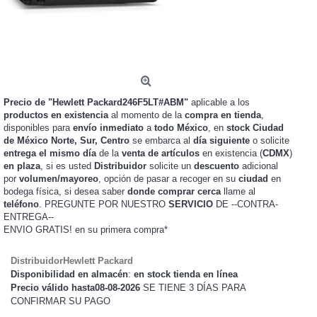
Precio de "Hewlett Packard246F5LT#ABM"
aplicable a los
productos en existencia
al momento de la
compra en tienda
,
disponibles para
envío inmediato
a
todo México
, en
stock
Ciudad
de México Norte, Sur, Centro
se embarca al
día siguiente
o solicite
entrega el mismo día
de la
venta de artículos
en existencia (
CDMX
)
en plaza
, si es usted
Distribuidor
solicite un
descuento
adicional
por
volumen/mayoreo
, opción de pasar a recoger en su
ciudad
en
bodega física, si desea saber
donde comprar cerca
llame al
teléfono
. PREGUNTE POR NUESTRO
SERVICIO
DE --CONTRA-
ENTREGA--
ENVIO GRATIS!
en su primera compra*
DistribuidorHewlett Packard
Disponibilidad en almacén
:
en stock tienda en línea
Precio válido hasta08-08-2026
SE TIENE 3 DÍAS PARA
CONFIRMAR SU PAGO