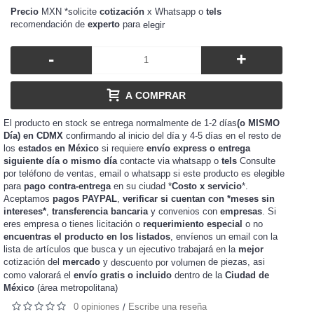
Precio
MXN *solicite
cotización
x Whatsapp o
tels
recomendación de
experto
para
elegir
-
+
A COMPRAR
El producto en stock se entrega normalmente de 1-2 días
(o MISMO
Día) en CDMX
confirmando al inicio del día y 4-5 días en el resto de
los
estados en México
si requiere
envío express o entrega
siguiente día o mismo día
contacte via whatsapp o
tels
Consulte
por teléfono de ventas, email o whatsapp si este producto es elegible
para
pago contra-entrega
en su ciudad *
Costo x servicio
*.
Aceptamos
pagos PAYPAL
,
verificar si cuentan con *meses sin
intereses*
,
transferencia bancaria
y convenios con
empresas
. Si
eres
o tienes
o
requerimiento especial
o no
empresa
licitación
encuentras el producto en los listados
, envíenos un email con la
lista de artículos que busca y un ejecutivo trabajará en la
mejor
cotización del
mercado
y
de piezas, asi
descuento por volumen
como valorará el
envío gratis o incluido
dentro de la
Ciudad de
México
(área metropolitana)
0 opiniones
Escribe una reseña
/