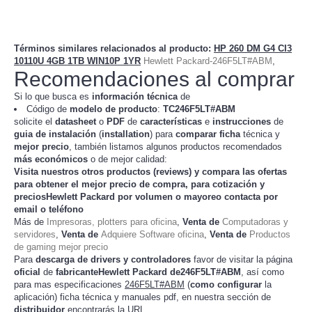
Términos similares relacionados al producto
:
HP 260 DM G4 CI3
10110U 4GB 1TB WIN10P 1YR
Hewlett Packard-246F5LT#ABM
,
Recomendaciones al comprar
Si lo que busca es
información técnica
de
Código de
modelo de producto
:
TC
246F5LT#ABM
solicite el
datasheet
o
PDF
de
características
e
instrucciones
de
guia de instalación
(
installation
) para
comparar
ficha
técnica y
mejor precio
, también listamos algunos productos recomendados
más económicos
o de mejor calidad:
Visita nuestros otros productos (
reviews
) y compara las ofertas
para obtener el mejor
precio de compra
, para cotización y
preciosHewlett Packard
por volumen o mayoreo contacta por
email o teléfono
Más de
Impresoras, plotters para oficina
,
Venta de
Computadoras y
servidores
,
Venta de
Adquiere Software oficina
,
Venta de
Productos
de gaming mejor precio
Para
descarga de drivers y controladores
favor de visitar la página
oficial
de
fabricanteHewlett Packard de246F5LT#ABM
, así como
para mas especificaciones
246F5LT#ABM
(
como configurar
la
) ficha técnica y manuales pdf, en nuestra sección de
aplicación
distribuidor
encontrarás la URL.