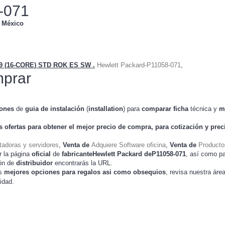
-071
n
México
 (16-CORE) STD ROK ES SW .
Hewlett Packard-P11058-071
,
prar
iones
de
guia de instalación
(
installation
) para
comparar
ficha
técnica y
m
s ofertas para obtener el mejor
precio de compra
, para cotización y
prec
adoras y servidores
,
Venta de
Adquiere Software oficina
,
Venta de
Producto
r la página
oficial
de
fabricanteHewlett Packard deP11058-071
, así como p
ión de
distribuidor
encontrarás la URL.
as
mejores opciones para regalos asi como obsequios
, revisa nuestra áre
idad.