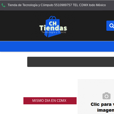
Tienda de Tecnología y Cómputo 5510989757 TEL CDMX todo México
MISMO DIA EN CDMX