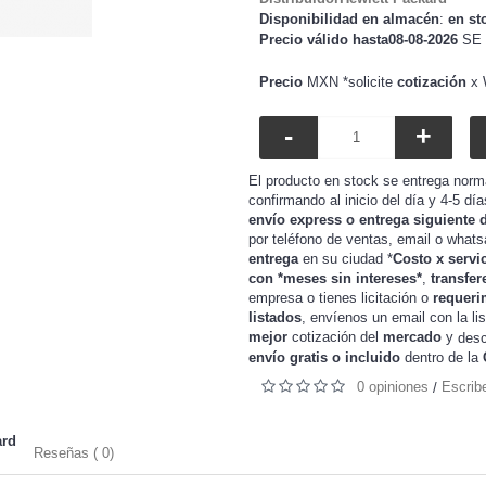
Disponibilidad en almacén
:
en st
Precio válido hasta08-08-2026
SE 
Precio
MXN *solicite
cotización
x 
-
+
El producto en stock se entrega norm
confirmando al inicio del día y 4-5 dí
envío express o entrega siguiente 
por teléfono de ventas, email o whats
entrega
en su ciudad *
Costo x servi
con *meses sin intereses*
,
transfer
o tienes
o
requeri
empresa
licitación
listados
, envíenos un email con la li
mejor
cotización del
mercado
y
desc
envío gratis o incluido
dentro de la
0 opiniones
Escrib
/
ard
Reseñas ( 0)