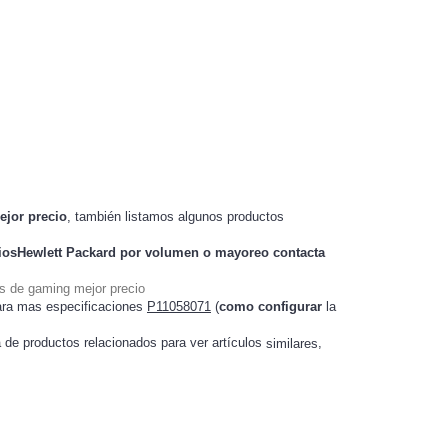
ejor precio
, también listamos algunos productos
iosHewlett Packard
por volumen o mayoreo contacta
s de gaming mejor precio
ara mas especificaciones
P11058071
(
como configurar
la
a de productos relacionados para ver artículos
,
similares