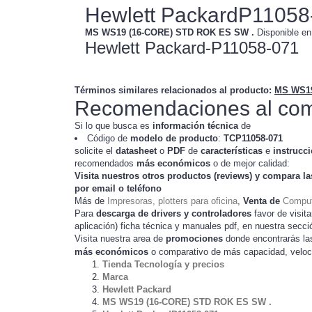
Hewlett PackardP11058
MS WS19 (16-CORE) STD ROK ES SW .
Disponible e
Hewlett Packard-P11058-071
Términos similares relacionados al producto
:
MS WS19
Recomendaciones al com
Si lo que busca es
información técnica
de
Código de
modelo de producto
:
TC
P11058-071
solicite el
datasheet
o
PDF
de
características
e
instrucc
recomendados
más económicos
o de mejor calidad:
Visita nuestros otros productos (
reviews
) y compara la
por email o teléfono
Más de
Impresoras, plotters para oficina
,
Venta de
Comput
Para
descarga de drivers y controladores
favor de visita
) ficha técnica y manuales pdf, en nuestra secc
aplicación
Visita nuestra area de
promociones
donde encontrarás l
más económicos
o comparativo de más capacidad, veloc
Tienda Tecnología y precios
Marca
Hewlett Packard
MS WS19 (16-CORE) STD ROK ES SW .