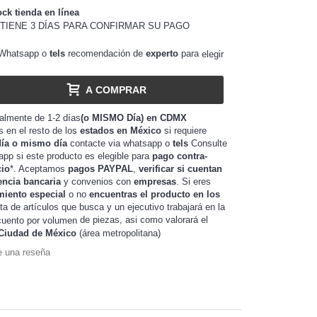
ock tienda en línea
TIENE 3 DÍAS PARA CONFIRMAR SU PAGO
Whatsapp o
tels
recomendación de
experto
para
elegir
A COMPRAR
almente de 1-2 días
(o MISMO Día) en CDMX
as en el resto de los
estados en México
si requiere
día o mismo día
contacte via whatsapp o
tels
Consulte
app si este producto es elegible para
pago contra-
cio
*. Aceptamos
pagos PAYPAL
,
verificar si cuentan
encia bancaria
y convenios con
empresas
. Si eres
miento especial
o no
encuentras el producto en los
sta de artículos que busca y un ejecutivo trabajará en la
de piezas, asi como valorará el
uento por volumen
Ciudad de México
(área metropolitana)
e una reseña