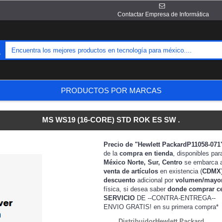
Contactar Empresa de Informática
PRODUCTOS POR MARCAS
MS WS19 (16-CORE) STD ROK ES SW .
Precio de "Hewlett PackardP11058-07
de la
compra en tienda
, disponibles pa
México Norte, Sur, Centro
se embarca 
venta de artículos
en existencia (
CDMX
descuento
adicional por
volumen/mayo
física, si desea saber
donde comprar c
SERVICIO
DE --CONTRA-ENTREGA--
ENVIO GRATIS!
en su primera compra*
DistribuidorHewlett Packard