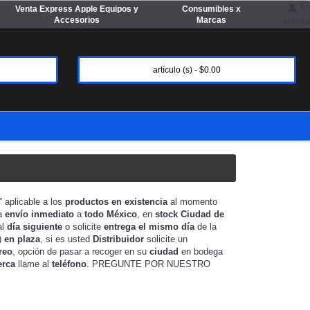
Mi
Venta Express Apple Equipos y
Consumibles x
Accesorios
Marcas
cuenta
artículo (s) - $0.00
1"
aplicable a los
productos en existencia
al momento
ra
envío inmediato
a
todo México
, en
stock
Ciudad de
al
día siguiente
o solicite
entrega el mismo día
de la
)
en plaza
, si es usted
Distribuidor
solicite un
reo
, opción de pasar a recoger en su
ciudad
en bodega
erca
llame al
teléfono
. PREGUNTE POR NUESTRO