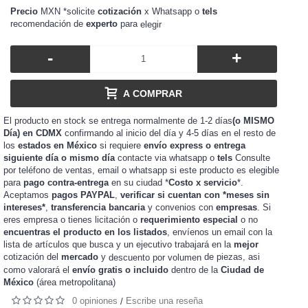
Precio
MXN *solicite
cotización
x Whatsapp o
tels
recomendación de
experto
para
elegir
-
+
A COMPRAR
El producto en stock se entrega normalmente de 1-2 días
(o MISMO
Día) en CDMX
confirmando al inicio del día y 4-5 días en el resto de
los
estados en México
si requiere
envío express o entrega
siguiente día o mismo día
contacte via whatsapp o
tels
Consulte
por teléfono de ventas, email o whatsapp si este producto es elegible
para
pago contra-entrega
en su ciudad *
Costo x servicio
*.
Aceptamos
pagos PAYPAL
,
verificar si cuentan con *meses sin
intereses*
,
transferencia bancaria
y convenios con
empresas
. Si
eres
o tienes
o
requerimiento especial
o no
empresa
licitación
encuentras el producto en los listados
, envíenos un email con la
lista de artículos que busca y un ejecutivo trabajará en la
mejor
cotización del
mercado
y
de piezas, asi
descuento por volumen
como valorará el
envío gratis o incluido
dentro de la
Ciudad de
México
(área metropolitana)
0 opiniones
Escribe una reseña
/