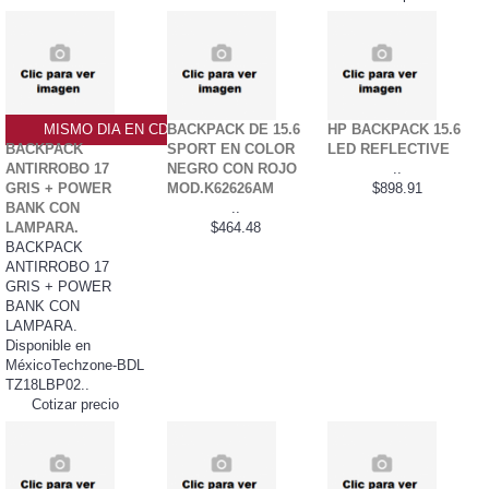
MISMO DIA EN CDMX
BACKPACK DE 15.6
HP BACKPACK 15.6
BACKPACK
SPORT EN COLOR
LED REFLECTIVE
ANTIRROBO 17
NEGRO CON ROJO
..
GRIS + POWER
MOD.K62626AM
$898.91
BANK CON
..
LAMPARA.
$464.48
BACKPACK
ANTIRROBO 17
GRIS + POWER
BANK CON
LAMPARA.
Disponible en
MéxicoTechzone-BDL
TZ18LBP02..
Cotizar precio