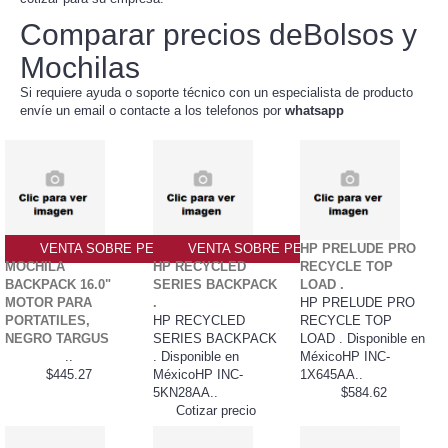
Comparar precios deBolsos y
Mochilas
Si requiere ayuda o soporte técnico con un especialista de producto
envíe un email o contacte a los telefonos por
whatsapp
VENTA SOBRE PEDIDO PO
VENTA SOBRE PEDIDO PO
HP PRELUDE PRO
MOCHILA
HP RECYCLED
RECYCLE TOP
BACKPACK 16.0"
SERIES BACKPACK
LOAD .
MOTOR PARA
.
HP PRELUDE PRO
PORTATILES,
HP RECYCLED
RECYCLE TOP
NEGRO TARGUS
SERIES BACKPACK
LOAD . Disponible en
..
. Disponible en
MéxicoHP INC-
$445.27
MéxicoHP INC-
1X645AA..
5KN28AA..
$584.62
Cotizar precio