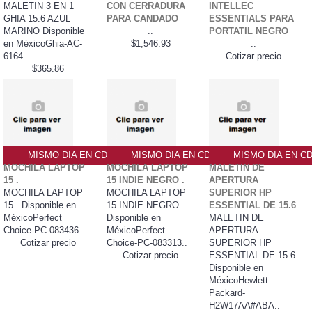
MALETIN 3 EN 1
CON CERRADURA
INTELLEC
GHIA 15.6 AZUL
PARA CANDADO
ESSENTIALS PARA
MARINO Disponible
..
PORTATIL NEGRO
en MéxicoGhia-AC-
$1,546.93
..
6164..
Cotizar precio
$365.86
MISMO DIA EN CDMX
MISMO DIA EN CDMX
MISMO DIA EN C
MOCHILA LAPTOP
MOCHILA LAPTOP
MALETIN DE
15 .
15 INDIE NEGRO .
APERTURA
MOCHILA LAPTOP
MOCHILA LAPTOP
SUPERIOR HP
15 . Disponible en
15 INDIE NEGRO .
ESSENTIAL DE 15.6
MéxicoPerfect
Disponible en
MALETIN DE
Choice-PC-083436..
MéxicoPerfect
APERTURA
Cotizar precio
Choice-PC-083313..
SUPERIOR HP
Cotizar precio
ESSENTIAL DE 15.6
Disponible en
MéxicoHewlett
Packard-
H2W17AA#ABA..