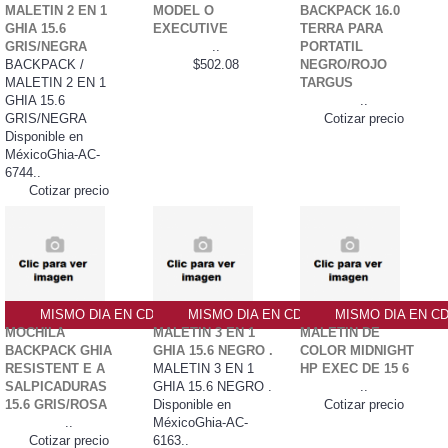
MALETIN 2 EN 1
MODEL O
BACKPACK 16.0
GHIA 15.6
EXECUTIVE
TERRA PARA
GRIS/NEGRA
..
PORTATIL
BACKPACK /
$502.08
NEGRO/ROJO
MALETIN 2 EN 1
TARGUS
GHIA 15.6
..
GRIS/NEGRA
Cotizar precio
Disponible en
MéxicoGhia-AC-
6744..
Cotizar precio
MISMO DIA EN CDMX
MISMO DIA EN CDMX
MISMO DIA EN C
MOCHILA
MALETIN 3 EN 1
MALETIN DE
BACKPACK GHIA
GHIA 15.6 NEGRO .
COLOR MIDNIGHT
RESISTENT E A
MALETIN 3 EN 1
HP EXEC DE 15 6
SALPICADURAS
GHIA 15.6 NEGRO .
..
15.6 GRIS/ROSA
Disponible en
Cotizar precio
..
MéxicoGhia-AC-
Cotizar precio
6163..