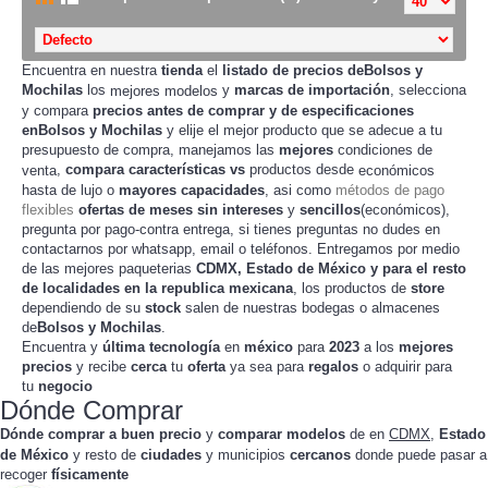
Encuentra en nuestra
tienda
el
listado de precios deBolsos y
Mochilas
los
y
marcas de importación
, selecciona
mejores modelos
y compara
precios
antes de
comprar
y de especificaciones
enBolsos y Mochilas
y elije el mejor producto que se adecue a tu
presupuesto de
, manejamos las
mejores
condiciones de
compra
,
compara
características
vs
productos desde
venta
económicos
hasta de lujo o
mayores capacidades
, asi como
métodos de pago
flexibles
ofertas de meses sin intereses
y
sencillos
(económicos),
pregunta por pago-contra entrega, si tienes preguntas no dudes en
contactarnos por whatsapp, email o teléfonos. Entregamos por medio
de las mejores paqueterias
CDMX, Estado de México y para el resto
de localidades en la republica mexicana
, los productos de
store
dependiendo de su
stock
salen de nuestras
bodegas o almacenes
de
Bolsos y Mochilas
.
Encuentra y
última tecnología
en
méxico
para
2023
a los
mejores
precios
y recibe
cerca
tu
oferta
ya sea para
regalos
o adquirir para
tu
negocio
Dónde Comprar
Dónde comprar a buen precio
y
comparar modelos
de
en
CDMX
,
Estado
de México
y resto de
ciudades
y municipios
cercanos
donde puede pasar a
recoger
físicamente