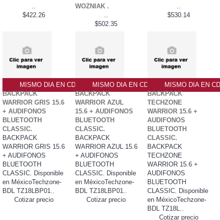
..
WOZNIAK .
..
$422.26
..
$530.14
$502.35
MISMO DIA EN CDMX
MISMO DIA EN CDMX
MISMO DIA EN C
BACKPACK
BACKPACK
BACKPACK
WARRIOR GRIS 15.6
WARRIOR AZUL
TECHZONE
+ AUDIFONOS
15.6 + AUDIFONOS
WARRIOR 15.6 +
BLUETOOTH
BLUETOOTH
AUDIFONOS
CLASSIC.
CLASSIC.
BLUETOOTH
BACKPACK
BACKPACK
CLASSIC.
WARRIOR GRIS 15.6
WARRIOR AZUL 15.6
BACKPACK
+ AUDIFONOS
+ AUDIFONOS
TECHZONE
BLUETOOTH
BLUETOOTH
WARRIOR 15.6 +
CLASSIC. Disponible
CLASSIC. Disponible
AUDIFONOS
en MéxicoTechzone-
en MéxicoTechzone-
BLUETOOTH
BDL TZ18LBP01..
BDL TZ18LBP01..
CLASSIC. Disponible
Cotizar precio
Cotizar precio
en MéxicoTechzone-
BDL TZ18L..
Cotizar precio