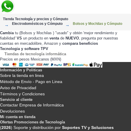
Tienda Tecnología y precios y Cómputo
Electrodomésticos y Cómputo
Bolsos y Mochilas y Cómputo
Cambia
tu (Bolsos y Mochilas ) "usado" y obtén 'mejor rendimiento y
fiabilidad'
VS
un producto en
venta
de
NUEVO
, pregunta por nuestras
cuentas en
,
y
compara beneficios
mercadolibre
Amazon
Tecnologia y software TPV
Tiendas de tecnología informática
Precios en pesos Mexicanos (MXN)
Información y Politicas
Sobre la tienda en linea
Método de Envío - Pago en Linea
Aviso de Privacidad
Términos y Condiciones
Servicio al cliente
Contactar Empresa de Informática
Devoluciones
Mi cuenta en tienda
Ofertas Promociones de Tecnología
(
2026
) Soporte y distribución por
Soportes TV y Soluciones