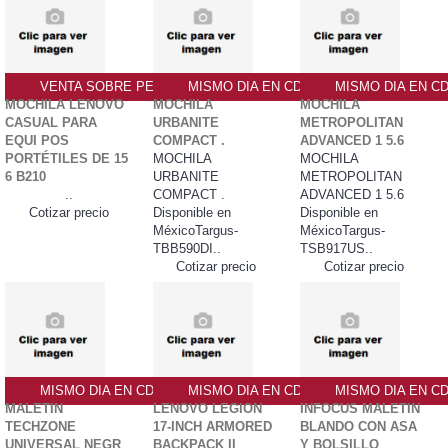
VENTA SOBRE PEDIDO PO
MISMO DIA EN CDMX
MISMO DIA EN C
MOCHILA LENOVO
MOCHILA
MOCHILA
CASUAL PARA
URBANITE
METROPOLITAN
EQUI POS
COMPACT .
ADVANCED 1 5.6
PORTÉTILES DE 15
MOCHILA
MOCHILA
6 B210
URBANITE
METROPOLITAN
..
COMPACT .
ADVANCED 1 5.6
Cotizar precio
Disponible en
Disponible en
MéxicoTargus-
MéxicoTargus-
TBB590DI..
TSB917US..
Cotizar precio
Cotizar precio
MISMO DIA EN CDMX
MISMO DIA EN CDMX
MISMO DIA EN C
MALETIN
LENOVO LEGION
INFOCUS MALETIN
TECHZONE
17-INCH ARMORED
BLANDO CON ASA
UNIVERSAL NEGR
BACKPACK II
Y BOLSILLO