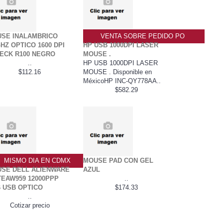
SE INALAMBRICO
VENTA SOBRE PEDIDO PO
GHZ OPTICO 1600 DPI
HP USB 1000DPI LASER
ECK R100 NEGRO
MOUSE .
..
HP USB 1000DPI LASER
$112.16
MOUSE . Disponible en
MéxicoHP INC-QY778AA..
$582.29
MISMO DIA EN CDMX
MOUSE PAD CON GEL
SE DELL ALIENWARE
AZUL
TEAW959 12000PPP
..
 USB OPTICO
$174.33
..
Cotizar precio