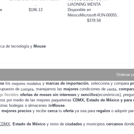
..
LIAONING MENTA .
e
$196.13
Disponible en
MéxicoMicrosoft-RJN-00055..
$378.58
sca de tecnología y
Mouse
Ordenar p
use
los
y
marcas de importación
, selecciona y compara
p
mejores modelos
esupuesto de
, manejamos las
mejores
condiciones de
,
compar
compra
venta
o flexibles
ofertas de meses sin intereses
y
sencillos
(económicos), pregun
mos por medio de las mejores paqueterias
CDMX, Estado de México y para e
stras
de
Mouse
.
bodegas o almacenes
s
mejores
precios
y recibe
cerca
tu
oferta
ya sea para
regalos
o adquirir pa
CDMX
,
Estado de México
y resto de
ciudades
y municipios
cercanos
donde