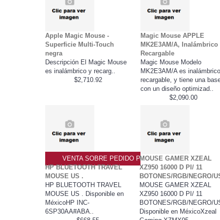
Apple Magic Mouse -
Magic Mouse APPLE
Superficie Multi-Touch
MK2E3AM/A, Inalámbrico
negra
Recargable
Descripción El Magic Mouse
Magic Mouse Modelo
es inalámbrico y recarg..
MK2E3AM/A es inalámbrico
$2,710.92
recargable, y tiene una bas
con un diseño optimizad..
$2,090.00
VENTA SOBRE PEDIDO PO
MOUSE GAMER XZEAL
HP BLUETOOTH TRAVEL
XZ950 16000 D PI/ 11
MOUSE US .
BOTONES/RGB/NEGRO/U
HP BLUETOOTH TRAVEL
MOUSE GAMER XZEAL
MOUSE US . Disponible en
XZ950 16000 D PI/ 11
MéxicoHP INC-
BOTONES/RGB/NEGRO/U
6SP30AA#ABA..
Disponible en MéxicoXzeal