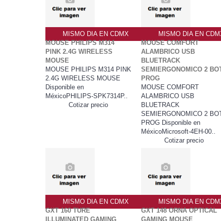
MISMO DIA EN CDMX
MISMO DIA EN CDM
MOUSE PHILIPS M314
MOUSE COMFORT
PINK 2.4G WIRELESS
ALAMBRICO USB
MOUSE
BLUETRACK
MOUSE PHILIPS M314 PINK
SEMIERGONOMICO 2 BO
2.4G WIRELESS MOUSE
PROG
Disponible en
MOUSE COMFORT
MéxicoPHILIPS-SPK7314P..
ALAMBRICO USB
Cotizar precio
BLUETRACK
SEMIERGONOMICO 2 BO
PROG Disponible en
MéxicoMicrosoft-4EH-00..
Cotizar precio
MISMO DIA EN CDMX
MISMO DIA EN CDM
GXT 160 TURE
GXT 148 ORNA OPTICAL
ILLUMINATED GAMING
GAMING MOUSE