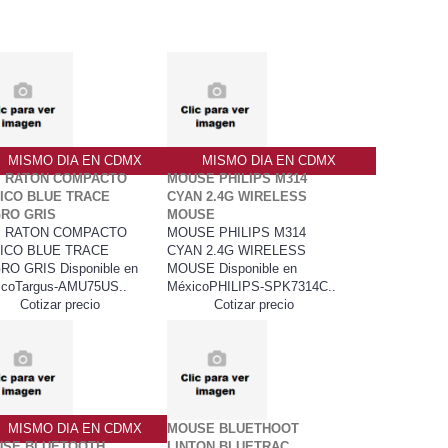
MISMO DIA EN CDMX
MISMO DIA EN CDMX
I RATON COMPACTO
MOUSE PHILIPS M314
ICO BLUE TRACE
CYAN 2.4G WIRELESS
RO GRIS
MOUSE
I RATON COMPACTO
MOUSE PHILIPS M314
ICO BLUE TRACE
CYAN 2.4G WIRELESS
RO GRIS Disponible en
MOUSE Disponible en
icoTargus-AMU75US..
MéxicoPHILIPS-SPK7314C..
Cotizar precio
Cotizar precio
MISMO DIA EN CDMX
MOUSE BLUETHOOT
SE BLUETOOTH
LINTON BLUETRAC