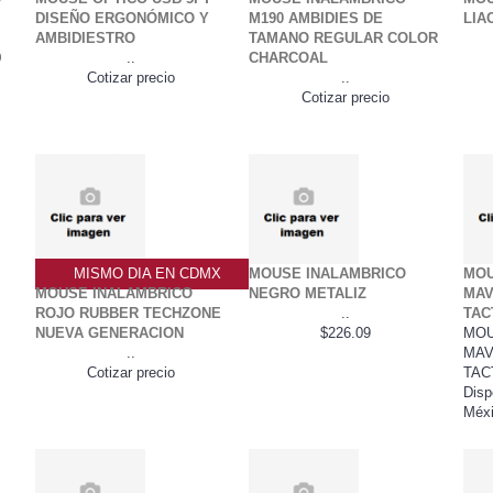
G
DISEÑO ERGONÓMICO Y
M190 AMBIDIES DE
LIA
AMBIDIESTRO
TAMANO REGULAR COLOR
0
..
CHARCOAL
Cotizar precio
..
Cotizar precio
MISMO DIA EN CDMX
MOUSE INALAMBRICO
MOU
MOUSE INALAMBRICO
NEGRO METALIZ
MAV
ROJO RUBBER TECHZONE
..
TAC
NUEVA GENERACION
$226.09
MOU
..
MAV
Cotizar precio
TAC
Disp
Méxi