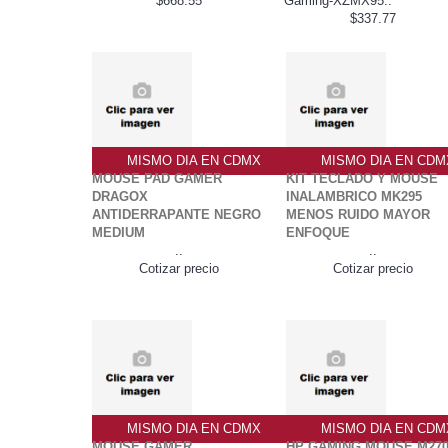
$668.55
Gaming-XZMX95..
$337.77
MISMO DIA EN CDMX
MISMO DIA EN CDM
MOUSE PAD GAMER
KIT TECLADO Y MOUSE
DRAGOX
INALAMBRICO MK295
ANTIDERRAPANTE NEGRO
MENOS RUIDO MAYOR
MEDIUM
ENFOQUE
..
..
Cotizar precio
Cotizar precio
MISMO DIA EN CDMX
MISMO DIA EN CDM
MOUSE GAMER
HP GAMING MOUSE M27