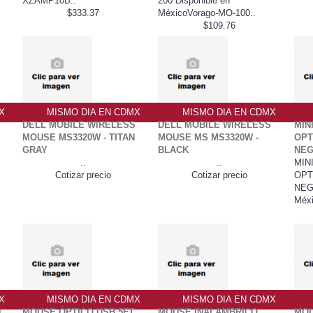
XZAMP10B..
200 Disponible en
$333.37
MéxicoVorago-MO-100..
$109.76
X
MISMO DIA EN CDMX
MISMO DIA EN CDMX
DELL MOBILE WIRELESS
DELL MOBILE WIRELESS
MIN
MOUSE MS3320W - TITAN
MOUSE MS MS3320W -
OPT
GRAY
BLACK
NEG
..
..
MIN
Cotizar precio
Cotizar precio
OPT
NEG
Méx
X
MISMO DIA EN CDMX
MISMO DIA EN CDMX
0
MOUSE ÓPTICO USB 5FT
MOUSE INALAMBRICO
MOU