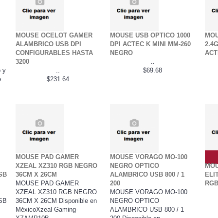
MOUSE OCELOT GAMER
MOUSE USB OPTICO 1000
MOU
ALAMBRICO USB DPI
DPI ACTEC K MINI MM-260
2.4
CONFIGURABLES HASTA
NEGRO
ACT
3200
..
 y
..
$69.68
e
$231.64
MOUSE PAD GAMER
MOUSE VORAGO MO-100
XZEAL XZ310 RGB NEGRO
NEGRO OPTICO
MOU
SB
36CM X 26CM
ALAMBRICO USB 800 / 1
ELI
MOUSE PAD GAMER
200
RGB
XZEAL XZ310 RGB NEGRO
MOUSE VORAGO MO-100
SB
36CM X 26CM Disponible en
NEGRO OPTICO
MéxicoXzeal Gaming-
ALAMBRICO USB 800 / 1