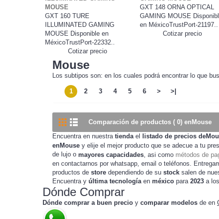
MOUSE
GXT 148 ORNA OPTICAL
GXT 160 TURE
GAMING MOUSE Disponibl
ILLUMINATED GAMING
en MéxicoTrustPort-21197..
MOUSE Disponible en
Cotizar precio
MéxicoTrustPort-22332..
Cotizar precio
Mouse
Los subtipos son: en los cuales podrá encontrar lo que bu
1
2
3
4
5
6
>
>|
Comparación de productos ( 0) enMouse
Encuentra en nuestra
tienda
el
listado de precios deMo
enMouse
y elije el mejor producto que se adecue a tu pr
de lujo o
mayores capacidades
, asi como
métodos de pag
en contactarnos por whatsapp, email o teléfonos. Entrega
productos de
store
dependiendo de su
stock
salen de nue
Encuentra y
última tecnología
en
méxico
para
2023
a lo
Dónde Comprar
Dónde comprar a buen precio
y
comparar modelos
de
en