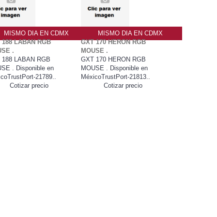
MISMO DIA EN CDMX
MISMO DIA EN CDMX
 188 LABAN RGB
GXT 170 HERON RGB
SE .
MOUSE .
 188 LABAN RGB
GXT 170 HERON RGB
E . Disponible en
MOUSE . Disponible en
coTrustPort-21789..
MéxicoTrustPort-21813..
Cotizar precio
Cotizar precio