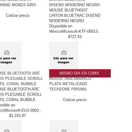
ONING MONZA GRIS
DISENO MODERNO NEGRO
..
MOUSE BLUETHOOT
Cotizar precio
LINTON BLUETRAC DISENO
MODERNO NEGRO
Disponible en
MéxicoMicrosoft-KTF-00013..
$727.53
SE BLUETOOTH ARC
MISMO DIA EN CDMX
IS PLEGABLE SCROLL
MOUSE INALAMBRICO
TIL CORAL BUBBLE
PLATA METALIZADO
SE BLUETOOTH ARC
TECHZONE PRISMA
IS PLEGABLE SCROLL
..
TIL CORAL BUBBLE
Cotizar precio
onible en
coMicrosoft-ELG-0003..
$1,315.87