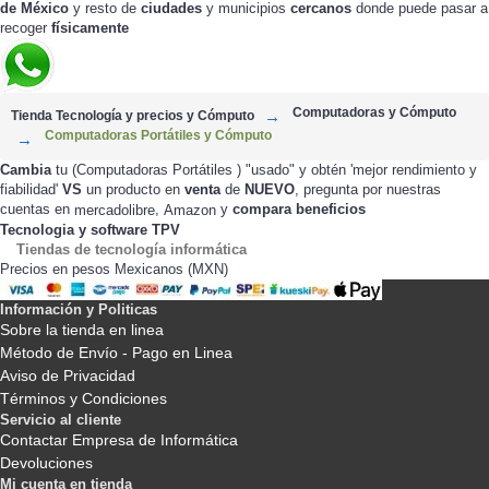
de México
y resto de
ciudades
y municipios
cercanos
donde puede pasar a
recoger
físicamente
Computadoras y Cómputo
Tienda Tecnología y precios y Cómputo
Computadoras Portátiles y Cómputo
Cambia
tu (Computadoras Portátiles ) "usado" y obtén 'mejor rendimiento y
fiabilidad'
VS
un producto en
venta
de
NUEVO
, pregunta por nuestras
cuentas en
,
y
compara beneficios
mercadolibre
Amazon
Tecnologia y software TPV
Tiendas de tecnología informática
Precios en pesos Mexicanos (MXN)
Información y Politicas
Sobre la tienda en linea
Método de Envío - Pago en Linea
Aviso de Privacidad
Términos y Condiciones
Servicio al cliente
Contactar Empresa de Informática
Devoluciones
Mi cuenta en tienda