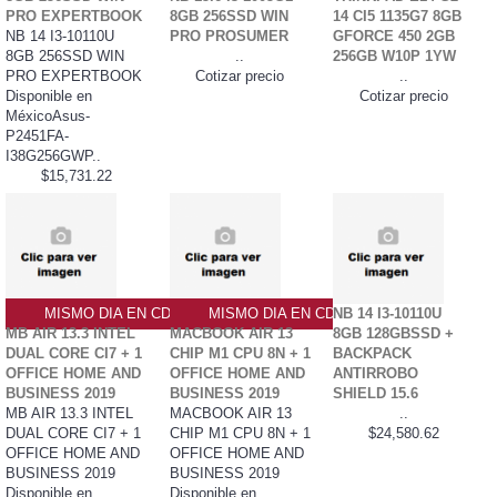
PRO EXPERTBOOK
8GB 256SSD WIN
14 CI5 1135G7 8GB
NB 14 I3-10110U
PRO PROSUMER
GFORCE 450 2GB
8GB 256SSD WIN
..
256GB W10P 1YW
PRO EXPERTBOOK
Cotizar precio
..
Disponible en
Cotizar precio
MéxicoAsus-
P2451FA-
I38G256GWP..
$15,731.22
MISMO DIA EN CDMX
MISMO DIA EN CDMX
NB 14 I3-10110U
MB AIR 13.3 INTEL
MACBOOK AIR 13
8GB 128GBSSD +
DUAL CORE CI7 + 1
CHIP M1 CPU 8N + 1
BACKPACK
OFFICE HOME AND
OFFICE HOME AND
ANTIRROBO
BUSINESS 2019
BUSINESS 2019
SHIELD 15.6
MB AIR 13.3 INTEL
MACBOOK AIR 13
..
DUAL CORE CI7 + 1
CHIP M1 CPU 8N + 1
$24,580.62
OFFICE HOME AND
OFFICE HOME AND
BUSINESS 2019
BUSINESS 2019
Disponible en
Disponible en