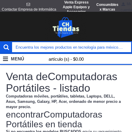
Venta Express
Mi
Consumibles
Apple Equipos y
x Marcas
Contactar Empresa de Informática
cuenta
Accesorios
MENÚ
artículo (s) - $0.00
Venta deComputadoras
Portátiles - listado
Computadoras móviles, portátiles, tabletas, Laptops, DELL,
Asus, Samsung, Galaxy, HP, Acer, ordenado de menor precio a
mayor precio.
encontrarComputadoras
Portátiles en tienda
Si no encuentra los modelos BUSCADOS
envíe su requerimiento