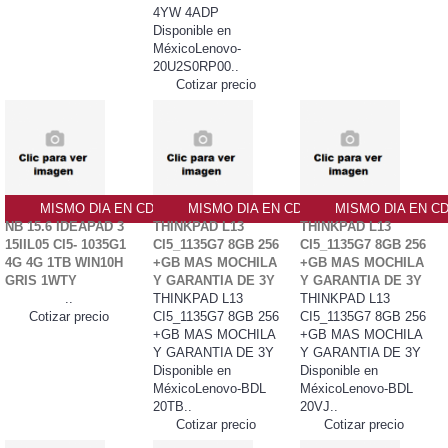
4YW 4ADP
Disponible en
MéxicoLenovo-
20U2S0RP00..
Cotizar precio
MISMO DIA EN CDMX
MISMO DIA EN CDMX
MISMO DIA EN C
NB 15.6 IDEAPAD 3
THINKPAD L13
THINKPAD L13
15IIL05 CI5- 1035G1
CI5_1135G7 8GB 256
CI5_1135G7 8GB 256
4G 4G 1TB WIN10H
+GB MAS MOCHILA
+GB MAS MOCHILA
GRIS 1WTY
Y GARANTIA DE 3Y
Y GARANTIA DE 3Y
..
THINKPAD L13
THINKPAD L13
Cotizar precio
CI5_1135G7 8GB 256
CI5_1135G7 8GB 256
+GB MAS MOCHILA
+GB MAS MOCHILA
Y GARANTIA DE 3Y
Y GARANTIA DE 3Y
Disponible en
Disponible en
MéxicoLenovo-BDL
MéxicoLenovo-BDL
20TB..
20VJ..
Cotizar precio
Cotizar precio