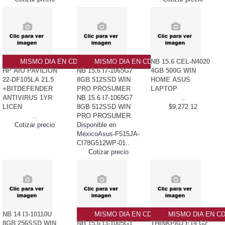
MISMO DIA EN CDMX
MISMO DIA EN CDMX
NB 15.6 CEL-N4020
HP AIO PAVILION
NB 15.6 I7-1065G7
4GB 500G WIN
22-DF105LA 21.5
8GB 512SSD WIN
HOME ASUS
+BITDEFENDER
PRO PROSUMER
LAPTOP
ANTIVIRUS 1YR
NB 15.6 I7-1065G7
..
LICEN
8GB 512SSD WIN
$9,272.12
..
PRO PROSUMER
Cotizar precio
Disponible en
MéxicoAsus-F515JA-
CI78G512WP-01..
Cotizar precio
NB 14 I3-10110U
MISMO DIA EN CDMX
MISMO DIA EN C
8GB 256SSD WIN
NB 15.6 I3-1005G1
THINKPAD E14 G2