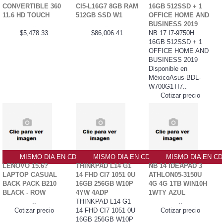
CONVERTIBLE 360
CI5-L16G7 8GB RAM
16GB 512SSD + 1
11.6 HD TOUCH
512GB SSD W1
OFFICE HOME AND
..
..
BUSINESS 2019
$5,478.33
$86,006.41
NB 17 I7-9750H
16GB 512SSD + 1
OFFICE HOME AND
BUSINESS 2019
Disponible en
MéxicoAsus-BDL-
W700G1TI7..
Cotizar precio
MISMO DIA EN CDMX
MISMO DIA EN CDMX
MISMO DIA EN C
LENOVO 15.6?
THINKPAD L14 G1
NB 14 IDEAPAD 3
LAPTOP CASUAL
14 FHD CI7 1051 0U
ATHLON05-3150U
BACK PACK B210
16GB 256GB W10P
4G 4G 1TB WIN10H
BLACK - ROW
4YW 4ADP
1WTY AZUL
..
THINKPAD L14 G1
..
Cotizar precio
14 FHD CI7 1051 0U
Cotizar precio
16GB 256GB W10P