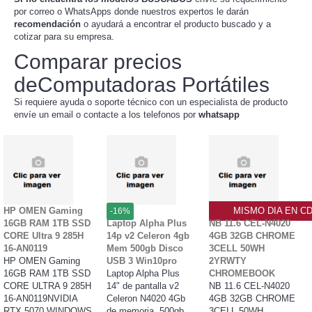
por correo o WhatsApps donde nuestros expertos le darán
recomendación
o ayudará a encontrar el producto buscado y a
cotizar para su empresa.
Comparar precios
deComputadoras Portátiles
Si requiere ayuda o soporte técnico con un especialista de producto
envíe un email o contacte a los telefonos por
whatsapp
HP OMEN Gaming
MISMO DIA EN C
-16%
16GB RAM 1TB SSD
Laptop Alpha Plus
NB 11.6 CEL-N4020
CORE Ultra 9 285H
14p v2 Celeron 4gb
4GB 32GB CHROME
16-AN0119
Mem 500gb Disco
3CELL 50WH
HP OMEN Gaming
USB 3 Win10pro
2YRWTY
16GB RAM 1TB SSD
Laptop Alpha Plus
CHROMEBOOK
CORE ULTRA 9 285H
14" de pantalla v2
NB 11.6 CEL-N4020
16-AN0119NVIDIA
Celeron N4020 4Gb
4GB 32GB CHROME
RTX 5070 WINDOWS
de memoria, 500gb
3CELL 50WH