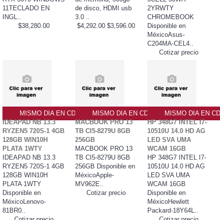
11TECLADO EN
de disco, HDMI usb
2YRWTY
INGL..
3.0 ..
CHROMEBOOK
$38,280.00
$4,292.00
$3,596.00
Disponible en
MéxicoAsus-
C204MA-CEL4..
Cotizar precio
MISMO DIA EN CDMX
MISMO DIA EN CDMX
MISMO DIA EN C
IDEAPAD NB 13.3
MACBOOK PRO 13
HP 348G7 INTEL I7-
RYZEN5 720S-1 4GB
TB CI5-8279U 8GB
10510U 14.0 HD AG
128GB WIN10H
256GB
LED SVA UMA
PLATA 1WTY
MACBOOK PRO 13
WCAM 16GB
IDEAPAD NB 13.3
TB CI5-8279U 8GB
HP 348G7 INTEL I7-
RYZEN5 720S-1 4GB
256GB Disponible en
10510U 14.0 HD AG
128GB WIN10H
MéxicoApple-
LED SVA UMA
PLATA 1WTY
MV962E..
WCAM 16GB
Disponible en
Cotizar precio
Disponible en
MéxicoLenovo-
MéxicoHewlett
81BR0..
Packard-18Y64L..
Cotizar precio
Cotizar precio