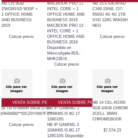
NB CI5 8GB
MACBOOK PRO 13
NB 15.6 IDEAPAD
256GBSSD W10P +
INTEL CORE + 1
C340-15IWL CI7-
1 OFFICE HOME
OFFICE HOME AND
8565U 4G 4G 1TB
AND BUSINESS
BUSINESS 2019
SSD 128G WIN10H
2019
MACBOOK PRO 13
NEG
..
INTEL CORE + 1
..
Cotizar precio
OFFICE HOME AND
Cotizar precio
BUSINESS 2019
Disponible en
MéxicoApple-BDL-
MHK23E/A..
Cotizar precio
VENTA SOBRE PEDIDO PO
VENTA SOBRE PEDIDO PO
NB 14 CEL-N3350
16 TB I9-9880H 64GB 2TB
NB IP GAMING 3
4GB 64GB CHROM
104606882**IDCZ0Y0007F7**
15IMH05 I5 8G 1T
2CELL 38WH
..
128G10S
CHROMEBOOK
Cotizar precio
NB IP GAMING 3
..
15IMH05 I5 8G 1T
$7,574.23
128G10S Disponible