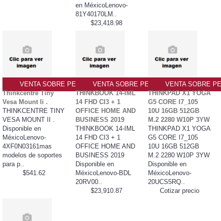
en MéxicoLenovo-
81Y40170LM..
$23,418.98
VENTA SOBRE PEDIDO PO
VENTA SOBRE PEDIDO PO
VENTA SOBRE PE
Thinkcentre Tiny
THINKBOOK 14-IML
THINKPAD X1 YOGA
Vesa Mount Ii .
14 FHD CI3 + 1
G5 CORE I7_105
THINKCENTRE TINY
OFFICE HOME AND
10U 16GB 512GB
VESA MOUNT II .
BUSINESS 2019
M.2 2280 W10P 3YW
Disponible en
THINKBOOK 14-IML
THINKPAD X1 YOGA
MéxicoLenovo-
14 FHD CI3 + 1
G5 CORE I7_105
4XF0N03161mas
OFFICE HOME AND
10U 16GB 512GB
modelos de soportes
BUSINESS 2019
M.2 2280 W10P 3YW
para p..
Disponible en
Disponible en
$541.62
MéxicoLenovo-BDL
MéxicoLenovo-
20RV00..
20UCS5RQ..
$23,910.87
Cotizar precio