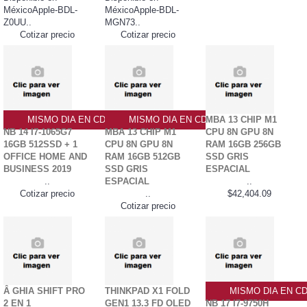
MéxicoApple-BDL-
MéxicoApple-BDL-
Z0UU..
MGN73..
Cotizar precio
Cotizar precio
MISMO DIA EN CDMX
MISMO DIA EN CDMX
MBA 13 CHIP M1
NB 14 I7-1065G7
MBA 13 CHIP M1
CPU 8N GPU 8N
16GB 512SSD + 1
CPU 8N GPU 8N
RAM 16GB 256GB
OFFICE HOME AND
RAM 16GB 512GB
SSD GRIS
BUSINESS 2019
SSD GRIS
ESPACIAL
..
ESPACIAL
..
Cotizar precio
..
$42,404.09
Cotizar precio
Â GHIA SHIFT PRO
THINKPAD X1 FOLD
MISMO DIA EN C
2 EN 1
GEN1 13.3 FD OLED
NB 17 I7-9750H