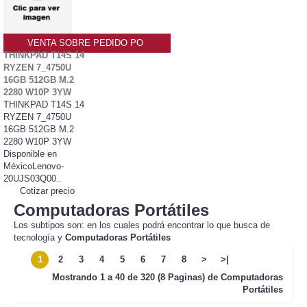
VENTA SOBRE PEDIDO PO
THINKPAD T14S 14
RYZEN 7_4750U
16GB 512GB M.2
2280 W10P 3YW
THINKPAD T14S 14
RYZEN 7_4750U
16GB 512GB M.2
2280 W10P 3YW
Disponible en
MéxicoLenovo-
20UJS03Q00..
Cotizar precio
Computadoras Portátiles
Los subtipos son: en los cuales podrá encontrar lo que busca de
tecnología y
Computadoras Portátiles
1
2
3
4
5
6
7
8
>
>|
Mostrando
1 a 40 de 320 (8 Paginas) de
Computadoras
Portátiles