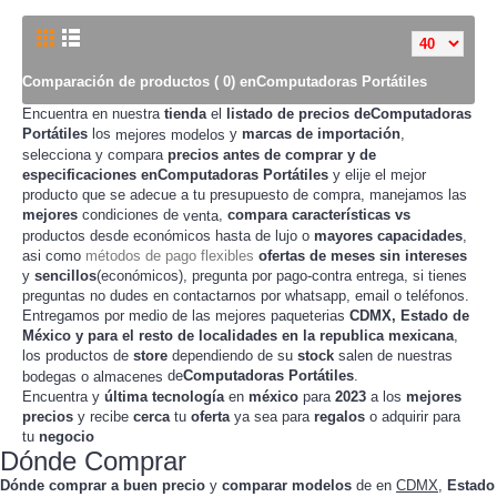
Comparación de productos ( 0) enComputadoras Portátiles
Encuentra en nuestra
tienda
el
listado de precios deComputadoras
Portátiles
los
y
marcas de importación
,
mejores modelos
selecciona y compara
precios
antes de
comprar
y de
especificaciones enComputadoras Portátiles
y elije el mejor
producto que se adecue a tu presupuesto de
, manejamos las
compra
mejores
condiciones de
,
compara
características
vs
venta
productos desde
hasta de lujo o
mayores capacidades
,
económicos
asi como
métodos de pago flexibles
ofertas de meses sin intereses
y
sencillos
(económicos), pregunta por pago-contra entrega, si tienes
preguntas no dudes en contactarnos por whatsapp, email o teléfonos.
Entregamos por medio de las mejores paqueterias
CDMX, Estado de
México y para el resto de localidades en la republica mexicana
,
los productos de
store
dependiendo de su
stock
salen de nuestras
de
Computadoras Portátiles
.
bodegas o almacenes
Encuentra y
última tecnología
en
méxico
para
2023
a los
mejores
precios
y recibe
cerca
tu
oferta
ya sea para
regalos
o adquirir para
tu
negocio
Dónde Comprar
Dónde comprar a buen precio
y
comparar modelos
de
en
CDMX
,
Estado