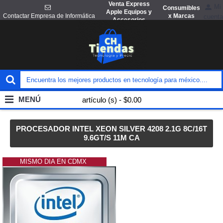
Venta Express
Mi
Consumibles
Apple Equipos y
x Marcas
Contactar Empresa de Informática
cuenta
Accesorios
MENÚ
artículo (s) - $0.00
PROCESADOR INTEL XEON SILVER 4208 2.1G 8C/16T
9.6GT/S 11M CA
MISMO DIA EN CDMX