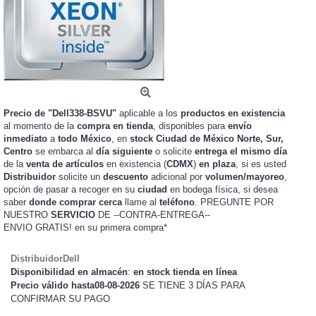
Precio de "Dell338-BSVU"
aplicable a los
productos en existencia
al momento de la
compra en tienda
, disponibles para
envío
inmediato
a
todo México
, en
stock
Ciudad de México Norte, Sur,
Centro
se embarca al
día siguiente
o solicite
entrega el mismo día
de la
venta de artículos
en existencia (
CDMX
)
en plaza
, si es usted
Distribuidor
solicite un
descuento
adicional por
volumen/mayoreo
,
opción de pasar a recoger en su
ciudad
en bodega física, si desea
saber
donde comprar cerca
llame al
teléfono
. PREGUNTE POR
NUESTRO
SERVICIO
DE --CONTRA-ENTREGA--
ENVIO GRATIS!
en su primera compra*
DistribuidorDell
Disponibilidad en almacén
:
en stock tienda en línea
Precio válido hasta08-08-2026
SE TIENE 3 DÍAS PARA
CONFIRMAR SU PAGO