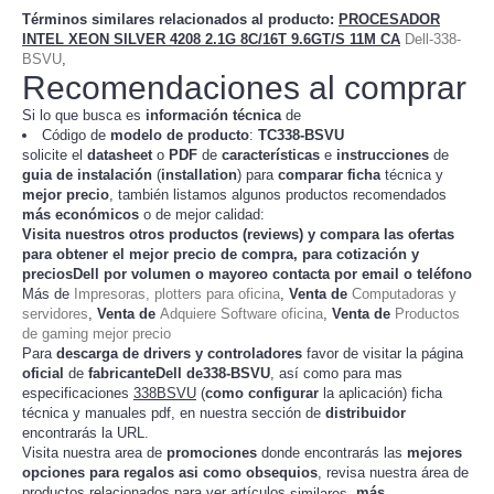
Términos similares relacionados al producto
:
PROCESADOR
INTEL XEON SILVER 4208 2.1G 8C/16T 9.6GT/S 11M CA
Dell-338-
BSVU
,
Recomendaciones al comprar
Si lo que busca es
información técnica
de
Código de
modelo de producto
:
TC
338-BSVU
solicite el
datasheet
o
PDF
de
características
e
instrucciones
de
guia de instalación
(
installation
) para
comparar
ficha
técnica y
mejor precio
, también listamos algunos productos recomendados
más económicos
o de mejor calidad:
Visita nuestros otros productos (
reviews
) y compara las ofertas
para obtener el mejor
precio de compra
, para cotización y
preciosDell
por volumen o mayoreo contacta por email o teléfono
Más de
Impresoras, plotters para oficina
,
Venta de
Computadoras y
servidores
,
Venta de
Adquiere Software oficina
,
Venta de
Productos
de gaming mejor precio
Para
descarga de drivers y controladores
favor de visitar la página
oficial
de
fabricanteDell de338-BSVU
, así como para mas
especificaciones
338BSVU
(
como configurar
la
) ficha
aplicación
técnica y manuales pdf, en nuestra sección de
distribuidor
encontrarás la URL.
Visita nuestra area de
promociones
donde encontrarás las
mejores
opciones para regalos asi como obsequios
, revisa nuestra área de
productos relacionados para ver artículos
,
más
similares