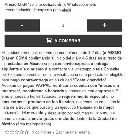
Precio
MXN *solicite
cotización
x Whatsapp o
tels
recomendación de
experto
para
elegir
-
+
A COMPRAR
El producto en stock se entrega normalmente de 1-2 días
(o MISMO
Día) en CDMX
confirmando al inicio del día y 4-5 días en el resto de
los
estados en México
si requiere
envío express o entrega
siguiente día o mismo día
contacte via whatsapp o
tels
Consulte
por teléfono de ventas, email o whatsapp si este producto es elegible
para
pago contra-entrega
en su ciudad *
Costo x servicio
*.
Aceptamos
pagos PAYPAL
,
verificar si cuentan con *meses sin
intereses*
,
transferencia bancaria
y convenios con
empresas
. Si
eres
o tienes
o
requerimiento especial
o no
empresa
licitación
encuentras el producto en los listados
, envíenos un email con la
lista de artículos que busca y un ejecutivo trabajará en la
mejor
cotización del
mercado
y
de piezas, asi
descuento por volumen
como valorará el
envío gratis o incluido
dentro de la
Ciudad de
México
(área metropolitana)
0 opiniones
Escribe una reseña
/