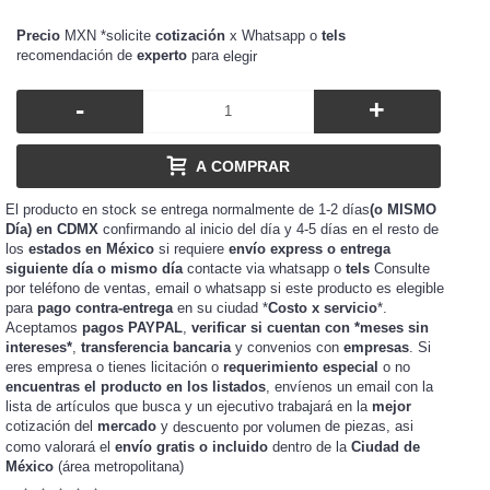
Precio
MXN *solicite
cotización
x Whatsapp o
tels
recomendación de
experto
para
elegir
-
+
A COMPRAR
El producto en stock se entrega normalmente de 1-2 días
(o MISMO
Día) en CDMX
confirmando al inicio del día y 4-5 días en el resto de
los
estados en México
si requiere
envío express o entrega
siguiente día o mismo día
contacte via whatsapp o
tels
Consulte
por teléfono de ventas, email o whatsapp si este producto es elegible
para
pago contra-entrega
en su ciudad *
Costo x servicio
*.
Aceptamos
pagos PAYPAL
,
verificar si cuentan con *meses sin
intereses*
,
transferencia bancaria
y convenios con
empresas
. Si
eres
o tienes
o
requerimiento especial
o no
empresa
licitación
encuentras el producto en los listados
, envíenos un email con la
lista de artículos que busca y un ejecutivo trabajará en la
mejor
cotización del
mercado
y
de piezas, asi
descuento por volumen
como valorará el
envío gratis o incluido
dentro de la
Ciudad de
México
(área metropolitana)