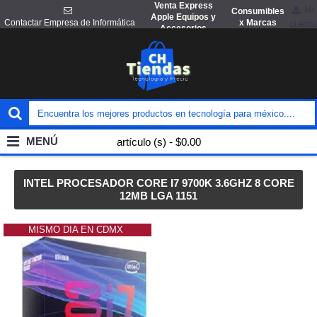
Venta Express
Mi
Consumibles
Apple Equipos y
x Marcas
Contactar Empresa de Informática
cuenta
Accesorios
MENÚ
artículo (s) - $0.00
INTEL PROCESADOR CORE I7 9700K 3.6GHZ 8 CORE
12MB LGA 1151
MISMO DIA EN CDMX