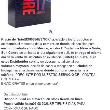
Precio de "IntelBX80684I79700K"
aplicable a los
productos en
existencia
al momento de la
compra en tienda
, disponibles para
envío inmediato
a
todo México
, en
stock
Ciudad de México Norte,
Sur, Centro
se embarca al
día siguiente
o solicite
entrega el mismo
día
de la
venta de artículos
en existencia (
CDMX
)
en plaza
, si es
usted
Distribuidor
solicite un
descuento
adicional por
volumen/mayoreo
, opción de pasar a recoger en su
ciudad
en
bodega física, si desea saber
donde comprar cerca
llame al
teléfono
. PREGUNTE POR NUESTRO
SERVICIO
DE --CONTRA-
ENTREGA--
ENVIO GRATIS!
en su primera compra*
DistribuidorIntel
Disponibilidad en almacén
:
en stock tienda en línea
Precio válido hasta09-08-2026
SE TIENE 3 DÍAS PARA
CONFIRMAR SU PAGO