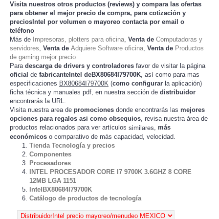
Visita nuestros otros productos (
reviews
) y compara las ofertas
para obtener el mejor
precio de compra
, para cotización y
preciosIntel
por volumen o mayoreo contacta por email o
teléfono
Más de
Impresoras, plotters para oficina
,
Venta de
Computadoras y
servidores
,
Venta de
Adquiere Software oficina
,
Venta de
Productos
de gaming mejor precio
Para
descarga de drivers y controladores
favor de visitar la página
oficial
de
fabricanteIntel deBX80684I79700K
, así como para mas
especificaciones
BX80684I79700K
(
como configurar
la
)
aplicación
ficha técnica y manuales pdf, en nuestra sección de
distribuidor
encontrarás la URL.
Visita nuestra area de
promociones
donde encontrarás las
mejores
opciones para regalos asi como obsequios
, revisa nuestra área de
productos relacionados para ver artículos
,
más
similares
económicos
o comparativo de más capacidad, velocidad.
Tienda Tecnología y precios
Componentes
Procesadores
INTEL PROCESADOR CORE I7 9700K 3.6GHZ 8 CORE
12MB LGA 1151
IntelBX80684I79700K
Catálogo de productos de tecnología