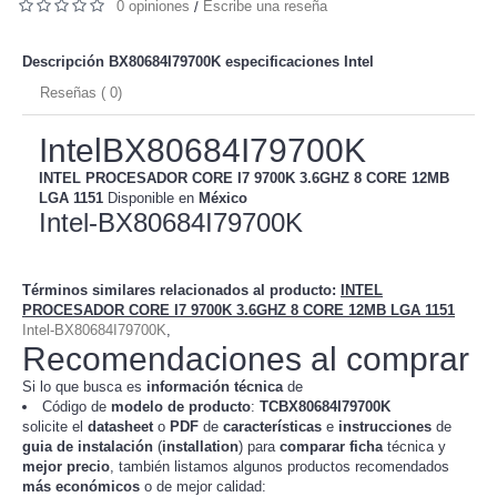
0 opiniones
Escribe una reseña
/
Descripción BX80684I79700K especificaciones
Intel
Reseñas ( 0)
IntelBX80684I79700K
INTEL PROCESADOR CORE I7 9700K 3.6GHZ 8 CORE 12MB
LGA 1151
Disponible en
México
Intel-BX80684I79700K
Términos similares relacionados al producto
:
INTEL
PROCESADOR CORE I7 9700K 3.6GHZ 8 CORE 12MB LGA 1151
Intel-BX80684I79700K
,
Recomendaciones al comprar
Si lo que busca es
información técnica
de
Código de
modelo de producto
:
TC
BX80684I79700K
solicite el
datasheet
o
PDF
de
características
e
instrucciones
de
guia de instalación
(
installation
) para
comparar
ficha
técnica y
mejor precio
, también listamos algunos productos recomendados
más económicos
o de mejor calidad: