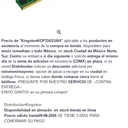
Precio de "KingstonKCP316SS8/4"
aplicable a los
productos en
existencia
al momento de la
compra en tienda
, disponibles para
envío inmediato
a
todo México
, en
stock
Ciudad de México Norte,
Sur, Centro
se embarca al
día siguiente
o solicite
entrega el mismo
día
de la
venta de artículos
en existencia (
CDMX
)
en plaza
, si es
usted
Distribuidor
solicite un
descuento
adicional por
volumen/mayoreo
, opción de pasar a recoger en su
ciudad
en
bodega física, si desea saber
donde comprar cerca
llame al
teléfono
. PREGUNTE POR NUESTRO
SERVICIO
DE --CONTRA-
ENTREGA--
ENVIO GRATIS!
en su primera compra*
DistribuidorKingston
Disponibilidad en almacén
:
en stock tienda en línea
Precio válido hasta09-08-2026
SE TIENE 3 DÍAS PARA
CONFIRMAR SU PAGO