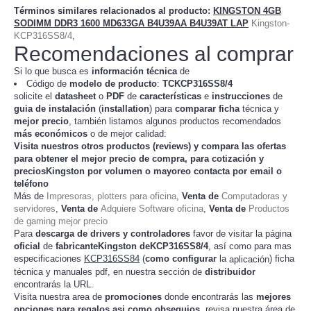
Términos similares relacionados al producto
:
KINGSTON 4GB
SODIMM DDR3 1600 MD633GA B4U39AA B4U39AT LAP
Kingston-
KCP316SS8/4
,
Recomendaciones al comprar
Si lo que busca es
información técnica
de
Código de
modelo de producto
:
TC
KCP316SS8/4
solicite el
datasheet
o
PDF
de
características
e
instrucciones
de
guia de instalación
(
installation
) para
comparar
ficha
técnica y
mejor precio
, también listamos algunos productos recomendados
más económicos
o de mejor calidad:
Visita nuestros otros productos (
reviews
) y compara las ofertas
para obtener el mejor
precio de compra
, para cotización y
preciosKingston
por volumen o mayoreo contacta por email o
teléfono
Más de
Impresoras, plotters para oficina
,
Venta de
Computadoras y
servidores
,
Venta de
Adquiere Software oficina
,
Venta de
Productos
de gaming mejor precio
Para
descarga de drivers y controladores
favor de visitar la página
oficial
de
fabricanteKingston deKCP316SS8/4
, así como para mas
especificaciones
KCP316SS84
(
como configurar
la
) ficha
aplicación
técnica y manuales pdf, en nuestra sección de
distribuidor
encontrarás la URL.
Visita nuestra area de
promociones
donde encontrarás las
mejores
opciones para regalos asi como obsequios
, revisa nuestra área de