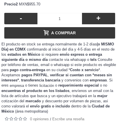
Precio2
MXN$955.70
-
+
A COMPRAR
El producto en stock se entrega normalmente de 1-2 días
(o MISMO
Día) en CDMX
confirmando al inicio del día y 4-5 días en el resto de
los
estados en México
si requiere
envío express o entrega
siguiente día o mismo día
contacte via whatsapp o
tels
Consulte
por teléfono de ventas, email o whatsapp si este producto es elegible
para
pago contra-entrega
en su ciudad *
Costo x servicio
*.
Aceptamos
pagos PAYPAL
,
verificar si cuentan con *meses sin
intereses*
,
transferencia bancaria
y convenios con
empresas
. Si
eres
o tienes
o
requerimiento especial
o no
empresa
licitación
encuentras el producto en los listados
, envíenos un email con la
lista de artículos que busca y un ejecutivo trabajará en la
mejor
cotización del
mercado
y
de piezas, asi
descuento por volumen
como valorará el
envío gratis o incluido
dentro de la
Ciudad de
México
(área metropolitana)
0 opiniones
Escribe una reseña
/