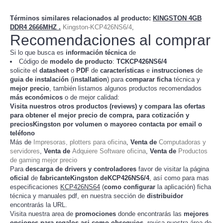
Términos similares relacionados al producto
:
KINGSTON 4GB
DDR4 2666MHZ .
Kingston-KCP426NS6/4
,
Recomendaciones al comprar
Si lo que busca es
información técnica
de
Código de
modelo de producto
:
TC
KCP426NS6/4
solicite el
datasheet
o
PDF
de
características
e
instrucciones
de
guia de instalación
(
installation
) para
comparar
ficha
técnica y
mejor precio
, también listamos algunos productos recomendados
más económicos
o de mejor calidad:
Visita nuestros otros productos (
reviews
) y compara las ofertas
para obtener el mejor
precio de compra
, para cotización y
preciosKingston
por volumen o mayoreo contacta por email o
teléfono
Más de
Impresoras, plotters para oficina
,
Venta de
Computadoras y
servidores
,
Venta de
Adquiere Software oficina
,
Venta de
Productos
de gaming mejor precio
Para
descarga de drivers y controladores
favor de visitar la página
oficial
de
fabricanteKingston deKCP426NS6/4
, así como para mas
especificaciones
KCP426NS64
(
como configurar
la
) ficha
aplicación
técnica y manuales pdf, en nuestra sección de
distribuidor
encontrarás la URL.
Visita nuestra area de
promociones
donde encontrarás las
mejores
opciones para regalos asi como obsequios
, revisa nuestra área de