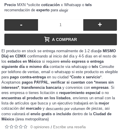
Precio
MXN *solicite
cotización
x Whatsapp o
tels
recomendación de
experto
para
elegir
-
+
A COMPRAR
El producto en stock se entrega normalmente de 1-2 días
(o MISMO
Día) en CDMX
confirmando al inicio del día y 4-5 días en el resto de
los
estados en México
si requiere
envío express o entrega
siguiente día o mismo día
contacte via whatsapp o
tels
Consulte
por teléfono de ventas, email o whatsapp si este producto es elegible
para
pago contra-entrega
en su ciudad *
Costo x servicio
*.
Aceptamos
pagos PAYPAL
,
verificar si cuentan con *meses sin
intereses*
,
transferencia bancaria
y convenios con
empresas
. Si
eres
o tienes
o
requerimiento especial
o no
empresa
licitación
encuentras el producto en los listados
, envíenos un email con la
lista de artículos que busca y un ejecutivo trabajará en la
mejor
cotización del
mercado
y
de piezas, asi
descuento por volumen
como valorará el
envío gratis o incluido
dentro de la
Ciudad de
México
(área metropolitana)
0 opiniones
Escribe una reseña
/