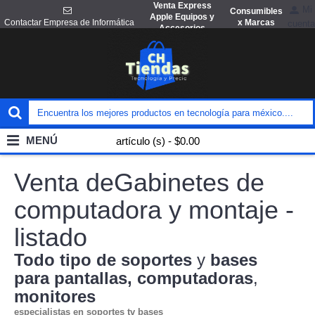
Venta Express
Mi
Consumibles
Apple Equipos y
x Marcas
Contactar Empresa de Informática
cuenta
Accesorios
MENÚ
artículo (s) - $0.00
Venta deGabinetes de
computadora y montaje -
listado
Todo tipo de soportes
y
bases
para pantallas, computadoras
,
monitores
especialistas en soportes tv bases