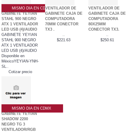
MISMO DIA EN CDMX
VENTILADOR DE
VENTILADOR DE
GABINETE YEYIAN
GABINETE CAJA DE
GABINETE CAJA DE
STAHL 900 NEGRO
COMPUTADORA
COMPUTADORA
ATX 1 VENTILADOR
70MM CONECTOR
80X25MM
LED USB (4)/AUDIO
TX3 .
CONECTOR TX3.
GABINETE YEYIAN
..
..
STAHL 900 NEGRO
$221.63
$250.61
ATX 1 VENTILADOR
LED USB (4)/AUDIO
Disponible en
MéxicoYEYIAN-YNH-
SL..
Cotizar precio
MISMO DIA EN CDMX
GABINETE YEYIAN
SHADOW 2200
NEGRO TG 3
VENTILADOR/RGB