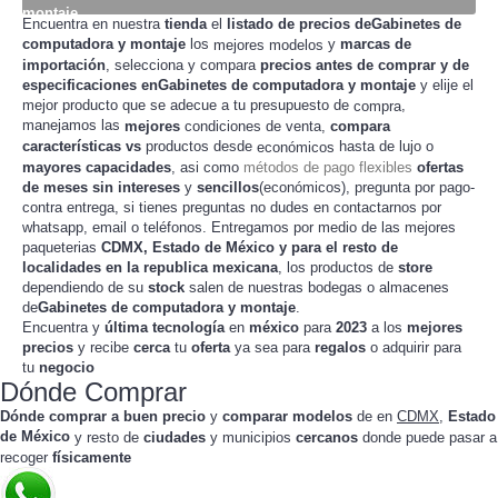
montaje
Encuentra en nuestra
tienda
el
listado de precios deGabinetes de
computadora y montaje
los
y
marcas de
mejores modelos
importación
, selecciona y compara
precios
antes de
comprar
y de
especificaciones enGabinetes de computadora y montaje
y elije el
mejor producto que se adecue a tu presupuesto de
,
compra
manejamos las
mejores
condiciones de
,
compara
venta
características
vs
productos desde
hasta de lujo o
económicos
mayores capacidades
, asi como
métodos de pago flexibles
ofertas
de meses sin intereses
y
sencillos
(económicos), pregunta por pago-
contra entrega, si tienes preguntas no dudes en contactarnos por
whatsapp, email o teléfonos. Entregamos por medio de las mejores
paqueterias
CDMX, Estado de México y para el resto de
localidades en la republica mexicana
, los productos de
store
dependiendo de su
stock
salen de nuestras
bodegas o almacenes
de
Gabinetes de computadora y montaje
.
Encuentra y
última tecnología
en
méxico
para
2023
a los
mejores
precios
y recibe
cerca
tu
oferta
ya sea para
regalos
o adquirir para
tu
negocio
Dónde Comprar
Dónde comprar a buen precio
y
comparar modelos
de
en
CDMX
,
Estado
de México
y resto de
ciudades
y municipios
cercanos
donde puede pasar a
recoger
físicamente