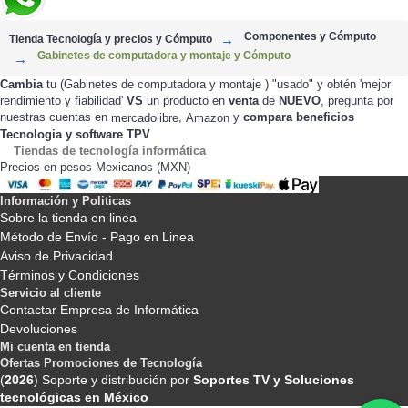
Componentes y Cómputo
Tienda Tecnología y precios y Cómputo
Gabinetes de computadora y montaje y Cómputo
Cambia
tu (Gabinetes de computadora y montaje ) "usado" y obtén 'mejor
rendimiento y fiabilidad'
VS
un producto en
venta
de
NUEVO
, pregunta por
nuestras cuentas en
,
y
compara beneficios
mercadolibre
Amazon
Tecnologia y software TPV
Tiendas de tecnología informática
Precios en pesos Mexicanos (MXN)
Información y Politicas
Sobre la tienda en linea
Método de Envío - Pago en Linea
Aviso de Privacidad
Términos y Condiciones
Servicio al cliente
Contactar Empresa de Informática
Devoluciones
Mi cuenta en tienda
Ofertas Promociones de Tecnología
(
2026
) Soporte y distribución por
Soportes TV y Soluciones
tecnológicas en México