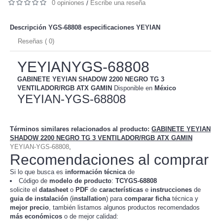
0 opiniones
Escribe una reseña
/
Descripción YGS-68808 especificaciones
YEYIAN
Reseñas ( 0)
YEYIANYGS-68808
GABINETE YEYIAN SHADOW 2200 NEGRO TG 3
VENTILADOR/RGB ATX GAMIN
Disponible en
México
YEYIAN-YGS-68808
Términos similares relacionados al producto
:
GABINETE YEYIAN
SHADOW 2200 NEGRO TG 3 VENTILADOR/RGB ATX GAMIN
YEYIAN-YGS-68808
,
Recomendaciones al comprar
Si lo que busca es
información técnica
de
Código de
modelo de producto
:
TC
YGS-68808
solicite el
datasheet
o
PDF
de
características
e
instrucciones
de
guia de instalación
(
installation
) para
comparar
ficha
técnica y
mejor precio
, también listamos algunos productos recomendados
más económicos
o de mejor calidad: