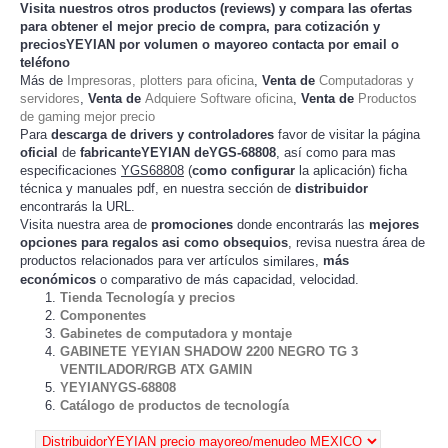
Visita nuestros otros productos (
reviews
) y compara las ofertas
para obtener el mejor
precio de compra
, para cotización y
preciosYEYIAN
por volumen o mayoreo contacta por email o
teléfono
Más de
Impresoras, plotters para oficina
,
Venta de
Computadoras y
servidores
,
Venta de
Adquiere Software oficina
,
Venta de
Productos
de gaming mejor precio
Para
descarga de drivers y controladores
favor de visitar la página
oficial
de
fabricanteYEYIAN deYGS-68808
, así como para mas
especificaciones
YGS68808
(
como configurar
la
) ficha
aplicación
técnica y manuales pdf, en nuestra sección de
distribuidor
encontrarás la URL.
Visita nuestra area de
promociones
donde encontrarás las
mejores
opciones para regalos asi como obsequios
, revisa nuestra área de
productos relacionados para ver artículos
,
más
similares
económicos
o comparativo de más capacidad, velocidad.
Tienda Tecnología y precios
Componentes
Gabinetes de computadora y montaje
GABINETE YEYIAN SHADOW 2200 NEGRO TG 3
VENTILADOR/RGB ATX GAMIN
YEYIANYGS-68808
Catálogo de productos de tecnología