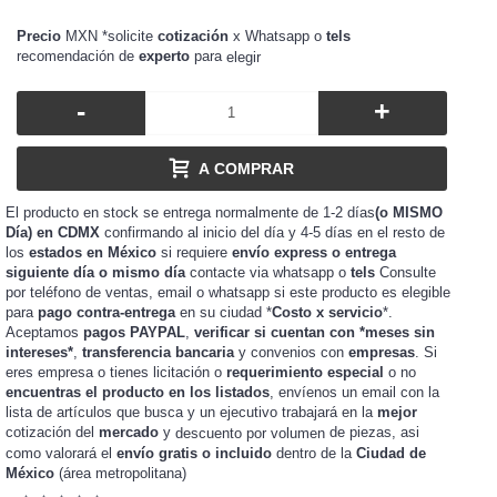
Precio
MXN *solicite
cotización
x Whatsapp o
tels
recomendación de
experto
para
elegir
-
+
A COMPRAR
El producto en stock se entrega normalmente de 1-2 días
(o MISMO
Día) en CDMX
confirmando al inicio del día y 4-5 días en el resto de
los
estados en México
si requiere
envío express o entrega
siguiente día o mismo día
contacte via whatsapp o
tels
Consulte
por teléfono de ventas, email o whatsapp si este producto es elegible
para
pago contra-entrega
en su ciudad *
Costo x servicio
*.
Aceptamos
pagos PAYPAL
,
verificar si cuentan con *meses sin
intereses*
,
transferencia bancaria
y convenios con
empresas
. Si
eres
o tienes
o
requerimiento especial
o no
empresa
licitación
encuentras el producto en los listados
, envíenos un email con la
lista de artículos que busca y un ejecutivo trabajará en la
mejor
cotización del
mercado
y
de piezas, asi
descuento por volumen
como valorará el
envío gratis o incluido
dentro de la
Ciudad de
México
(área metropolitana)