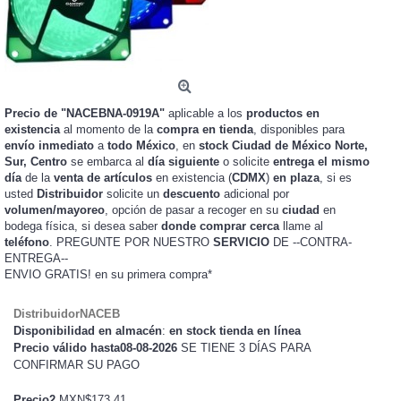
Precio de "NACEBNA-0919A"
aplicable a los
productos en
existencia
al momento de la
compra en tienda
, disponibles para
envío inmediato
a
todo México
, en
stock
Ciudad de México Norte,
Sur, Centro
se embarca al
día siguiente
o solicite
entrega el mismo
día
de la
venta de artículos
en existencia (
CDMX
)
en plaza
, si es
usted
Distribuidor
solicite un
descuento
adicional por
volumen/mayoreo
, opción de pasar a recoger en su
ciudad
en
bodega física, si desea saber
donde comprar cerca
llame al
teléfono
. PREGUNTE POR NUESTRO
SERVICIO
DE --CONTRA-
ENTREGA--
ENVIO GRATIS!
en su primera compra*
DistribuidorNACEB
Disponibilidad en almacén
:
en stock tienda en línea
Precio válido hasta08-08-2026
SE TIENE 3 DÍAS PARA
CONFIRMAR SU PAGO
Precio2
MXN$173.41