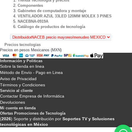
Tienda Tecnología y precios
Componentes
Gabinetes de computadora y montaje
VENTILADOR AZUL 33LED 120MM MOLEX 3 PINES
NACEBNA-0919A
Catálogo de productos de tecnología
Precios tecnologias
Precios en pesos Mexicanos (MXN)
Información y Politicas
Sobre la tienda en linea
Método de Envío - Pago en Linea
Aviso de Privacidad
Términos y Condiciones
Servicio al cliente
Contactar Empresa de Informática
Devoluciones
Mi cuenta en tienda
Ofertas Promociones de Tecnología
(
2026
) Soporte y distribución por
Soportes TV y Soluciones
tecnológicas en México