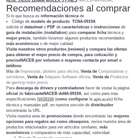
AZUL 33LED 120MM MOLEX 3 PINES
NACEB-NA-0919A
,
Recomendaciones al comprar
Si lo que busca es
información técnica
de
Código de
modelo de producto
:
TC
NA-0919A
solicite el
datasheet
o
PDF
de
características
e
instrucciones
de
guia de instalación
(
installation
) para
comparar
ficha
técnica y
mejor precio
, también listamos algunos productos recomendados
más económicos
o de mejor calidad:
Visita nuestros otros productos (
reviews
) y compara las ofertas
para obtener el mejor
precio de compra
, para cotización y
preciosNACEB
por volumen o mayoreo contacta por email o
teléfono
Más de
Impresoras, plotters para oficina
,
Venta de
Computadoras y
servidores
,
Venta de
Adquiere Software oficina
,
Venta de
Productos
de gaming mejor precio
Para
descarga de drivers y controladores
favor de visitar la página
oficial
de
fabricanteNACEB deNA-0919A
, así como para mas
especificaciones
NA0919A
(
como configurar
la
) ficha
aplicación
técnica y manuales pdf, en nuestra sección de
distribuidor
encontrarás la URL.
Visita nuestra area de
promociones
donde encontrarás las
mejores
opciones para regalos asi como obsequios
, revisa nuestra área de
productos relacionados para ver artículos
,
más
similares
económicos
o comparativo de más capacidad, velocidad.