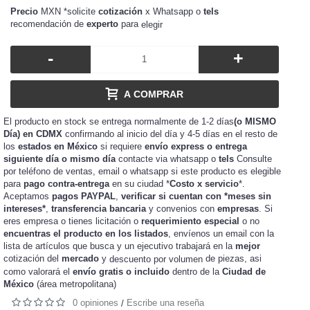
Precio
MXN *solicite
cotización
x Whatsapp o
tels
recomendación de
experto
para
elegir
-
+
A COMPRAR
El producto en stock se entrega normalmente de 1-2 días
(o MISMO
Día) en CDMX
confirmando al inicio del día y 4-5 días en el resto de
los
estados en México
si requiere
envío express o entrega
siguiente día o mismo día
contacte via whatsapp o
tels
Consulte
por teléfono de ventas, email o whatsapp si este producto es elegible
para
pago contra-entrega
en su ciudad *
Costo x servicio
*.
Aceptamos
pagos PAYPAL
,
verificar si cuentan con *meses sin
intereses*
,
transferencia bancaria
y convenios con
empresas
. Si
eres
o tienes
o
requerimiento especial
o no
empresa
licitación
encuentras el producto en los listados
, envíenos un email con la
lista de artículos que busca y un ejecutivo trabajará en la
mejor
cotización del
mercado
y
de piezas, asi
descuento por volumen
como valorará el
envío gratis o incluido
dentro de la
Ciudad de
México
(área metropolitana)
0 opiniones
Escribe una reseña
/