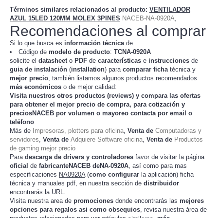
Términos similares relacionados al producto
:
VENTILADOR
AZUL 15LED 120MM MOLEX 3PINES
NACEB-NA-0920A
,
Recomendaciones al comprar
Si lo que busca es
información técnica
de
Código de
modelo de producto
:
TC
NA-0920A
solicite el
datasheet
o
PDF
de
características
e
instrucciones
de
guia de instalación
(
installation
) para
comparar
ficha
técnica y
mejor precio
, también listamos algunos productos recomendados
más económicos
o de mejor calidad:
Visita nuestros otros productos (
reviews
) y compara las ofertas
para obtener el mejor
precio de compra
, para cotización y
preciosNACEB
por volumen o mayoreo contacta por email o
teléfono
Más de
Impresoras, plotters para oficina
,
Venta de
Computadoras y
servidores
,
Venta de
Adquiere Software oficina
,
Venta de
Productos
de gaming mejor precio
Para
descarga de drivers y controladores
favor de visitar la página
oficial
de
fabricanteNACEB deNA-0920A
, así como para mas
especificaciones
NA0920A
(
como configurar
la
) ficha
aplicación
técnica y manuales pdf, en nuestra sección de
distribuidor
encontrarás la URL.
Visita nuestra area de
promociones
donde encontrarás las
mejores
opciones para regalos asi como obsequios
, revisa nuestra área de