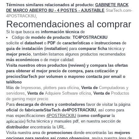
Términos similares relacionados al producto
:
GABINETE RACK
DE MARCO ABIERTO 8U - 4 POSTES - AJUSTABLE
StarTech.com-
4POSTRACK8U
,
Recomendaciones al comprar
Si lo que busca es
información técnica
de
Código de
modelo de producto
:
TC
4POSTRACK8U
solicite el
datasheet
o
PDF
de
características
e
instrucciones
de
guia de instalación
(
installation
) para
comparar
ficha
técnica y
mejor precio
, también listamos algunos productos recomendados
más económicos
o de mejor calidad:
Visita nuestros otros productos (
reviews
) y compara las ofertas
para obtener el mejor
precio de compra
, para cotización y
preciosStarTech
por volumen o mayoreo contacta por email o
teléfono
Más de
Impresoras, plotters para oficina
,
Venta de
Computadoras y
servidores
,
Venta de
Adquiere Software oficina
,
Venta de
Productos
de gaming mejor precio
Para
descarga de drivers y controladores
favor de visitar la página
oficial
de
fabricanteStarTech de4POSTRACK8U
, así como para
mas especificaciones
4POSTRACK8U
(
como configurar
la
) ficha técnica y manuales pdf, en nuestra sección de
aplicación
distribuidor
encontrarás la URL.
Visita nuestra area de
promociones
donde encontrarás las
mejores
opciones para regalos asi como obsequios
, revisa nuestra área de