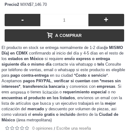
Precio2
MXN$7,146.70
-
+
A COMPRAR
El producto en stock se entrega normalmente de 1-2 días
(o MISMO
Día) en CDMX
confirmando al inicio del día y 4-5 días en el resto de
los
estados en México
si requiere
envío express o entrega
siguiente día o mismo día
contacte via whatsapp o
tels
Consulte
por teléfono de ventas, email o whatsapp si este producto es elegible
para
pago contra-entrega
en su ciudad *
Costo x servicio
*.
Aceptamos
pagos PAYPAL
,
verificar si cuentan con *meses sin
intereses*
,
transferencia bancaria
y convenios con
empresas
. Si
eres
o tienes
o
requerimiento especial
o no
empresa
licitación
encuentras el producto en los listados
, envíenos un email con la
lista de artículos que busca y un ejecutivo trabajará en la
mejor
cotización del
mercado
y
de piezas, asi
descuento por volumen
como valorará el
envío gratis o incluido
dentro de la
Ciudad de
México
(área metropolitana)
0 opiniones
Escribe una reseña
/