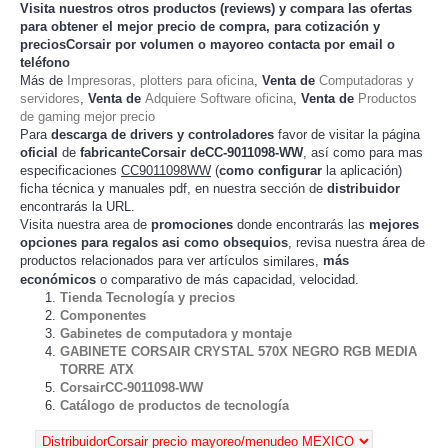
Visita nuestros otros productos (
reviews
) y compara las ofertas
para obtener el mejor
precio de compra
, para cotización y
preciosCorsair
por volumen o mayoreo contacta por email o
teléfono
Más de
Impresoras, plotters para oficina
,
Venta de
Computadoras y
servidores
,
Venta de
Adquiere Software oficina
,
Venta de
Productos
de gaming mejor precio
Para
descarga de drivers y controladores
favor de visitar la página
oficial
de
fabricanteCorsair deCC-9011098-WW
, así como para mas
especificaciones
CC9011098WW
(
como configurar
la
)
aplicación
ficha técnica y manuales pdf, en nuestra sección de
distribuidor
encontrarás la URL.
Visita nuestra area de
promociones
donde encontrarás las
mejores
opciones para regalos asi como obsequios
, revisa nuestra área de
productos relacionados para ver artículos
,
más
similares
económicos
o comparativo de más capacidad, velocidad.
Tienda Tecnología y precios
Componentes
Gabinetes de computadora y montaje
GABINETE CORSAIR CRYSTAL 570X NEGRO RGB MEDIA
TORRE ATX
CorsairCC-9011098-WW
Catálogo de productos de tecnología