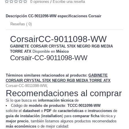
0 opiniones
Escribe una reseña
/
Descripción CC-9011098-WW especificaciones
Corsair
Reseñas ( 0)
CorsairCC-9011098-WW
GABINETE CORSAIR CRYSTAL 570X NEGRO RGB MEDIA
TORRE ATX
Disponible en
México
Corsair-CC-9011098-WW
Términos similares relacionados al producto
:
GABINETE
CORSAIR CRYSTAL 570X NEGRO RGB MEDIA TORRE ATX
Corsair-CC-9011098-WW
,
Recomendaciones al comprar
Si lo que busca es
información técnica
de
Código de
modelo de producto
:
TC
CC-9011098-WW
solicite el
datasheet
o
PDF
de
características
e
instrucciones
de
guia de instalación
(
installation
) para
comparar
ficha
técnica y
mejor precio
, también listamos algunos productos recomendados
más económicos
o de mejor calidad: