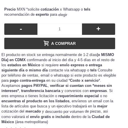
Precio
MXN *solicite
cotización
x Whatsapp o
tels
recomendación de
experto
para
elegir
-
+
A COMPRAR
El producto en stock se entrega normalmente de 1-2 días
(o MISMO
Día) en CDMX
confirmando al inicio del día y 4-5 días en el resto de
los
estados en México
si requiere
envío express o entrega
siguiente día o mismo día
contacte via whatsapp o
tels
Consulte
por teléfono de ventas, email o whatsapp si este producto es elegible
para
pago contra-entrega
en su ciudad *
Costo x servicio
*.
Aceptamos
pagos PAYPAL
,
verificar si cuentan con *meses sin
intereses*
,
transferencia bancaria
y convenios con
empresas
. Si
eres
o tienes
o
requerimiento especial
o no
empresa
licitación
encuentras el producto en los listados
, envíenos un email con la
lista de artículos que busca y un ejecutivo trabajará en la
mejor
cotización del
mercado
y
de piezas, asi
descuento por volumen
como valorará el
envío gratis o incluido
dentro de la
Ciudad de
México
(área metropolitana)