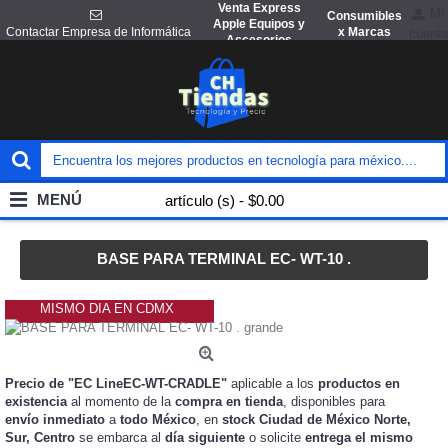
Venta Express
Mi
Consumibles
Apple Equipos y
x Marcas
Contactar Empresa de Informática
cuenta
Accesorios
MENÚ
artículo (s) - $0.00
BASE PARA TERMINAL EC- WT-10 .
MISMO DIA EN CDMX
Precio de "EC LineEC-WT-CRADLE"
aplicable a los
productos en
existencia
al momento de la
compra en tienda
, disponibles para
envío inmediato
a
todo México
, en
stock
Ciudad de México Norte,
Sur, Centro
se embarca al
día siguiente
o solicite
entrega el mismo