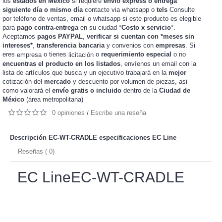
los
estados en México
si requiere
envío express o entrega
siguiente día o mismo día
contacte via whatsapp o
tels
Consulte
por teléfono de ventas, email o whatsapp si este producto es elegible
para
pago contra-entrega
en su ciudad *
Costo x servicio
*.
Aceptamos
pagos PAYPAL
,
verificar si cuentan con *meses sin
intereses*
,
transferencia bancaria
y convenios con
empresas
. Si
eres
o tienes
o
requerimiento especial
o no
empresa
licitación
encuentras el producto en los listados
, envíenos un email con la
lista de artículos que busca y un ejecutivo trabajará en la
mejor
cotización del
mercado
y
de piezas, asi
descuento por volumen
como valorará el
envío gratis o incluido
dentro de la
Ciudad de
México
(área metropolitana)
0 opiniones
Escribe una reseña
/
Descripción EC-WT-CRADLE especificaciones
EC Line
Reseñas ( 0)
EC LineEC-WT-CRADLE