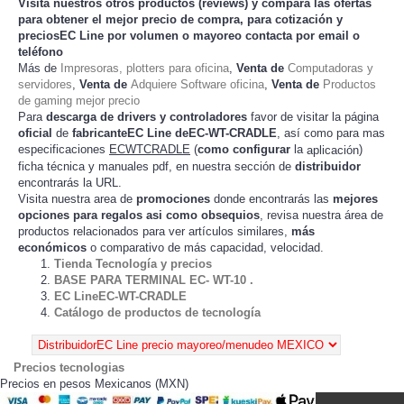
Visita nuestros otros productos (
reviews
) y compara las ofertas
para obtener el mejor
precio de compra
, para cotización y
preciosEC Line
por volumen o mayoreo contacta por email o
teléfono
Más de
Impresoras, plotters para oficina
,
Venta de
Computadoras y
servidores
,
Venta de
Adquiere Software oficina
,
Venta de
Productos
de gaming mejor precio
Para
descarga de drivers y controladores
favor de visitar la página
oficial
de
fabricanteEC Line deEC-WT-CRADLE
, así como para mas
especificaciones
ECWTCRADLE
(
como configurar
la
)
aplicación
ficha técnica y manuales pdf, en nuestra sección de
distribuidor
encontrarás la URL.
Visita nuestra area de
promociones
donde encontrarás las
mejores
opciones para regalos asi como obsequios
, revisa nuestra área de
productos relacionados para ver artículos
,
más
similares
económicos
o comparativo de más capacidad, velocidad.
Tienda Tecnología y precios
BASE PARA TERMINAL EC- WT-10 .
EC LineEC-WT-CRADLE
Catálogo de productos de tecnología
Precios tecnologias
Precios en pesos Mexicanos (MXN)