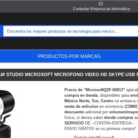
Contactar Empresa de Informática
PRODUCTOS POR MARCAS
M STUDIO MICROSOFT MICROFONO VIDEO HD SKYPE USB 
Precio de "MicrosoftQ2F-00013"
aplica
compra en tienda
, disponibles para
env
México Norte, Sur, Centro
se embarca 
venta de artículos
en existencia (
CDMX
descuento
adicional por
volumen/mayo
física, si desea saber
donde comprar c
SERVICIO
DE --CONTRA-ENTREGA--
ENVIO GRATIS!
en su primera compra*
DistribuidorMicrosoft