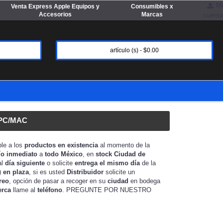
Mi
Venta Express Apple Equipos y
Consumibles x
Accesorios
Marcas
cuenta
artículo (s) - $0.00
PC/MAC
ble a los
productos en existencia
al momento de la
ío inmediato
a
todo México
, en
stock
Ciudad de
al
día siguiente
o solicite
entrega el mismo día
de la
)
en plaza
, si es usted
Distribuidor
solicite un
reo
, opción de pasar a recoger en su
ciudad
en bodega
erca
llame al
teléfono
. PREGUNTE POR NUESTRO