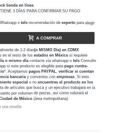
ock tienda en línea
TIENE 3 DÍAS PARA CONFIRMAR SU PAGO
Whatsapp o
tels
recomendación de
experto
para
elegir
A COMPRAR
almente de 1-2 días
(o MISMO Día) en CDMX
as en el resto de los
estados en México
si requiere
día o mismo día
contacte via whatsapp o
tels
Consulte
app si este producto es elegible para
pago contra-
cio
*. Aceptamos
pagos PAYPAL
,
verificar si cuentan
encia bancaria
y convenios con
empresas
. Si eres
miento especial
o no
encuentras el producto en los
sta de artículos que busca y un ejecutivo trabajará en la
de piezas, asi como valorará el
uento por volumen
Ciudad de México
(área metropolitana)
e una reseña