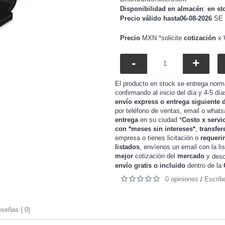
Disponibilidad en almacén
:
en st
Precio válido hasta06-08-2026
SE 
Precio
MXN *solicite
cotización
x 
-
+
El producto en stock se entrega norm
confirmando al inicio del día y 4-5 dí
envío express o entrega siguiente 
por teléfono de ventas, email o whats
entrega
en su ciudad *
Costo x servi
con *meses sin intereses*
,
transfer
o tienes
o
requeri
empresa
licitación
listados
, envíenos un email con la li
mejor
cotización del
mercado
y
desc
envío gratis o incluido
dentro de la
0 opiniones
Escrib
/
señas ( 0)