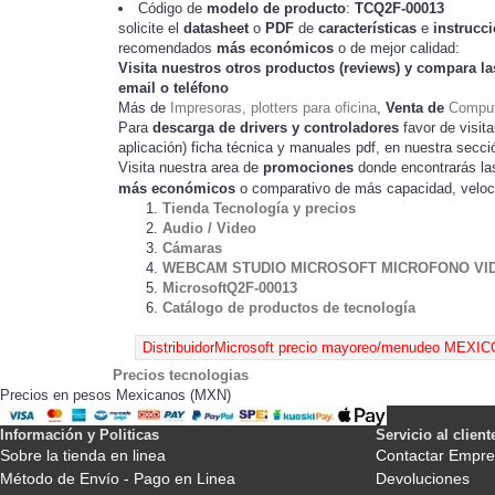
Código de
modelo de producto
:
TC
Q2F-00013
solicite el
datasheet
o
PDF
de
características
e
instrucc
recomendados
más económicos
o de mejor calidad:
Visita nuestros otros productos (
reviews
) y compara la
email o teléfono
Más de
Impresoras, plotters para oficina
,
Venta de
Comput
Para
descarga de drivers y controladores
favor de visita
) ficha técnica y manuales pdf, en nuestra secc
aplicación
Visita nuestra area de
promociones
donde encontrarás l
más económicos
o comparativo de más capacidad, veloc
Tienda Tecnología y precios
Audio / Video
Cámaras
WEBCAM STUDIO MICROSOFT MICROFONO VI
MicrosoftQ2F-00013
Catálogo de productos de tecnología
Precios tecnologias
Precios en pesos Mexicanos (MXN)
Información y Politicas
Servicio al client
Sobre la tienda en linea
Contactar Empre
Método de Envío - Pago en Linea
Devoluciones