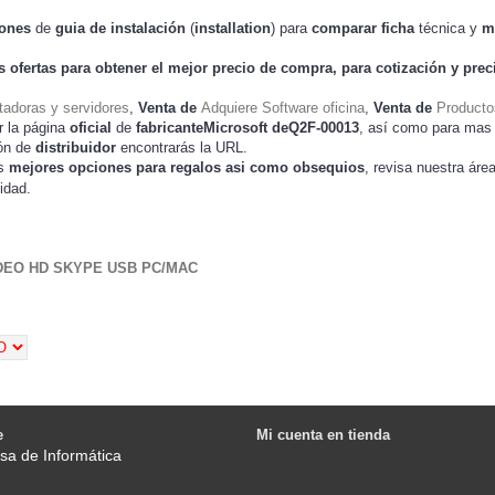
iones
de
guia de instalación
(
installation
) para
comparar
ficha
técnica y
m
s ofertas para obtener el mejor
precio de compra
, para cotización y
prec
adoras y servidores
,
Venta de
Adquiere Software oficina
,
Venta de
Producto
r la página
oficial
de
fabricanteMicrosoft deQ2F-00013
, así como para mas
ión de
distribuidor
encontrarás la URL.
as
mejores opciones para regalos asi como obsequios
, revisa nuestra áre
idad.
DEO HD SKYPE USB PC/MAC
e
Mi cuenta en tienda
sa de Informática