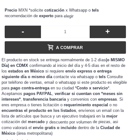
Precio
MXN *solicite
cotización
x Whatsapp o
tels
recomendación de
experto
para
elegir
-
+
A COMPRAR
El producto en stock se entrega normalmente de 1-2 días
(o MISMO
Día) en CDMX
confirmando al inicio del día y 4-5 días en el resto de
los
estados en México
si requiere
envío express o entrega
siguiente día o mismo día
contacte via whatsapp o
tels
Consulte
por teléfono de ventas, email o whatsapp si este producto es elegible
para
pago contra-entrega
en su ciudad *
Costo x servicio
*.
Aceptamos
pagos PAYPAL
,
verificar si cuentan con *meses sin
intereses*
,
transferencia bancaria
y convenios con
empresas
. Si
eres
o tienes
o
requerimiento especial
o no
empresa
licitación
encuentras el producto en los listados
, envíenos un email con la
lista de artículos que busca y un ejecutivo trabajará en la
mejor
cotización del
mercado
y
de piezas, asi
descuento por volumen
como valorará el
envío gratis o incluido
dentro de la
Ciudad de
México
(área metropolitana)