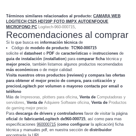
Términos similares relacionados al producto
:
CAMARA WEB
LOGITECH C525 HD720P FOTO 8MPX AUTOENFOQUE
MICROFONO PC
Logitech-960-000715
,
Recomendaciones al comprar
Si lo que busca es
información técnica
de
Código de
modelo de producto
:
TC
960-000715
solicite el
datasheet
o
PDF
de
características
e
instrucciones
de
guia de instalación
(
installation
) para
comparar
ficha
técnica y
mejor precio
, también listamos algunos productos recomendados
más económicos
o de mejor calidad:
Visita nuestros otros productos (
reviews
) y compara las ofertas
para obtener el mejor
precio de compra
, para cotización y
preciosLogitech
por volumen o mayoreo contacta por email o
teléfono
Más de
Impresoras, plotters para oficina
,
Venta de
Computadoras y
servidores
,
Venta de
Adquiere Software oficina
,
Venta de
Productos
de gaming mejor precio
Para
descarga de drivers y controladores
favor de visitar la página
oficial
de
fabricanteLogitech de960-000715
, así como para mas
especificaciones
960000715
(
como configurar
la
) ficha
aplicación
técnica y manuales pdf, en nuestra sección de
distribuidor
encontrarás la URL.