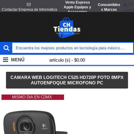
Venta Express
Mi
Consumibles
Apple Equipos y
x Marcas
Contactar Empresa de Informática
cuenta
Accesorios
MENÚ
artículo (s) - $0.00
CAMARA WEB LOGITECH C525 HD720P FOTO 8MPX
AUTOENFOQUE MICROFONO PC
MISMO DIA EN CDMX