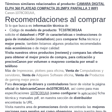
Términos similares relacionados al producto
:
CAMARA DIGITAL
ELPH 360 PLATEAD COMPACTA 20.2MPX PANTALLA 3 WIFI
Canon-1078C001AA
,
Recomendaciones al comprar
Si lo que busca es
información técnica
de
Código de
modelo de producto
:
TC
1078C001AA
solicite el
datasheet
o
PDF
de
características
e
instrucciones
de
guia de instalación
(
installation
) para
comparar
ficha
técnica y
mejor precio
, también listamos algunos productos recomendados
más económicos
o de mejor calidad:
Visita nuestros otros productos (
reviews
) y compara las ofertas
para obtener el mejor
precio de compra
, para cotización y
preciosCanon
por volumen o mayoreo contacta por email o
teléfono
Más de
Impresoras, plotters para oficina
,
Venta de
Computadoras y
servidores
,
Venta de
Adquiere Software oficina
,
Venta de
Productos
de gaming mejor precio
Para
descarga de drivers y controladores
favor de visitar la página
oficial
de
fabricanteCanon de1078C001AA
, así como para mas
especificaciones
1078C001AA
(
como configurar
la
) ficha
aplicación
técnica y manuales pdf, en nuestra sección de
distribuidor
encontrarás la URL.
Visita nuestra area de
promociones
donde encontrarás las
mejores
opciones para regalos asi como obsequios
, revisa nuestra área de