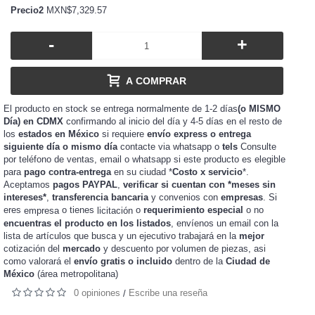
Precio2
MXN$7,329.57
-
+
A COMPRAR
El producto en stock se entrega normalmente de 1-2 días
(o MISMO
Día) en CDMX
confirmando al inicio del día y 4-5 días en el resto de
los
estados en México
si requiere
envío express o entrega
siguiente día o mismo día
contacte via whatsapp o
tels
Consulte
por teléfono de ventas, email o whatsapp si este producto es elegible
para
pago contra-entrega
en su ciudad *
Costo x servicio
*.
Aceptamos
pagos PAYPAL
,
verificar si cuentan con *meses sin
intereses*
,
transferencia bancaria
y convenios con
empresas
. Si
eres
o tienes
o
requerimiento especial
o no
empresa
licitación
encuentras el producto en los listados
, envíenos un email con la
lista de artículos que busca y un ejecutivo trabajará en la
mejor
cotización del
mercado
y
de piezas, asi
descuento por volumen
como valorará el
envío gratis o incluido
dentro de la
Ciudad de
México
(área metropolitana)
0 opiniones
Escribe una reseña
/