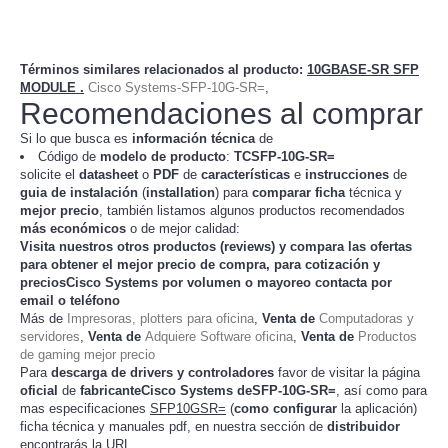
Términos similares relacionados al producto
:
10GBASE-SR SFP
MODULE .
Cisco Systems-SFP-10G-SR=
,
Recomendaciones al comprar
Si lo que busca es
información técnica
de
Código de
modelo de producto
:
TC
SFP-10G-SR=
solicite el
datasheet
o
PDF
de
características
e
instrucciones
de
guia de instalación
(
installation
) para
comparar
ficha
técnica y
mejor precio
, también listamos algunos productos recomendados
más económicos
o de mejor calidad:
Visita nuestros otros productos (
reviews
) y compara las ofertas
para obtener el mejor
precio de compra
, para cotización y
preciosCisco Systems
por volumen o mayoreo contacta por
email o teléfono
Más de
Impresoras, plotters para oficina
,
Venta de
Computadoras y
servidores
,
Venta de
Adquiere Software oficina
,
Venta de
Productos
de gaming mejor precio
Para
descarga de drivers y controladores
favor de visitar la página
oficial
de
fabricanteCisco Systems deSFP-10G-SR=
, así como para
mas especificaciones
SFP10GSR=
(
como configurar
la
)
aplicación
ficha técnica y manuales pdf, en nuestra sección de
distribuidor
encontrarás la URL.