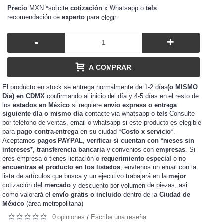
Precio
MXN *solicite
cotización
x Whatsapp o
tels
recomendación de
experto
para
elegir
-
+
A COMPRAR
El producto en stock se entrega normalmente de 1-2 días
(o MISMO
Día) en CDMX
confirmando al inicio del día y 4-5 días en el resto de
los
estados en México
si requiere
envío express o entrega
siguiente día o mismo día
contacte via whatsapp o
tels
Consulte
por teléfono de ventas, email o whatsapp si este producto es elegible
para
pago contra-entrega
en su ciudad *
Costo x servicio
*.
Aceptamos
pagos PAYPAL
,
verificar si cuentan con *meses sin
intereses*
,
transferencia bancaria
y convenios con
empresas
. Si
eres
o tienes
o
requerimiento especial
o no
empresa
licitación
encuentras el producto en los listados
, envíenos un email con la
lista de artículos que busca y un ejecutivo trabajará en la
mejor
cotización del
mercado
y
de piezas, asi
descuento por volumen
como valorará el
envío gratis o incluido
dentro de la
Ciudad de
México
(área metropolitana)
0 opiniones
Escribe una reseña
/