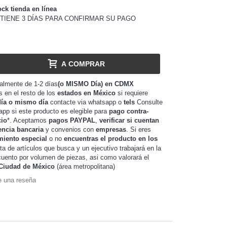
ock tienda en línea
TIENE 3 DÍAS PARA CONFIRMAR SU PAGO
A COMPRAR
almente de 1-2 días
(o MISMO Día) en CDMX
as en el resto de los
estados en México
si requiere
día o mismo día
contacte via whatsapp o
tels
Consulte
app si este producto es elegible para
pago contra-
cio
*. Aceptamos
pagos PAYPAL
,
verificar si cuentan
encia bancaria
y convenios con
empresas
. Si eres
miento especial
o no
encuentras el producto en los
sta de artículos que busca y un ejecutivo trabajará en la
de piezas, asi como valorará el
uento por volumen
Ciudad de México
(área metropolitana)
e una reseña