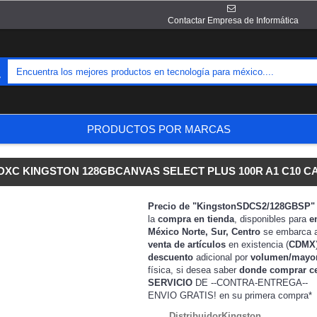
Contactar Empresa de Informática
PRODUCTOS POR MARCAS
DXC KINGSTON 128GBCANVAS SELECT PLUS 100R A1 C10 CA
Precio de "KingstonSDCS2/128GBSP
la
compra en tienda
, disponibles para
e
México Norte, Sur, Centro
se embarca 
venta de artículos
en existencia (
CDMX
descuento
adicional por
volumen/mayo
física, si desea saber
donde comprar c
SERVICIO
DE --CONTRA-ENTREGA--
ENVIO GRATIS!
en su primera compra*
DistribuidorKingston