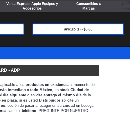
Mi
Venta Express Apple Equipos y
Consumibles x
Accesorios
Marcas
cuenta
artículo (s) - $0.00
RD - ADP
"
aplicable a los
productos en existencia
al momento de
nvío inmediato
a
todo México
, en
stock
Ciudad de
al
día siguiente
o solicite
entrega el mismo día
de la
)
en plaza
, si es usted
Distribuidor
solicite un
reo
, opción de pasar a recoger en su
ciudad
en bodega
erca
llame al
teléfono
. PREGUNTE POR NUESTRO