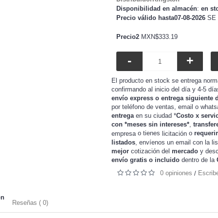
Disponibilidad en almacén
:
en st
Precio válido hasta07-08-2026
SE 
Precio2
MXN$333.19
-
+
El producto en stock se entrega norm
confirmando al inicio del día y 4-5 dí
envío express o entrega siguiente 
por teléfono de ventas, email o whats
entrega
en su ciudad *
Costo x servi
con *meses sin intereses*
,
transfer
o tienes
o
requeri
empresa
licitación
listados
, envíenos un email con la li
mejor
cotización del
mercado
y
desc
envío gratis o incluido
dentro de la
0 opiniones
Escrib
/
on
Reseñas ( 0)