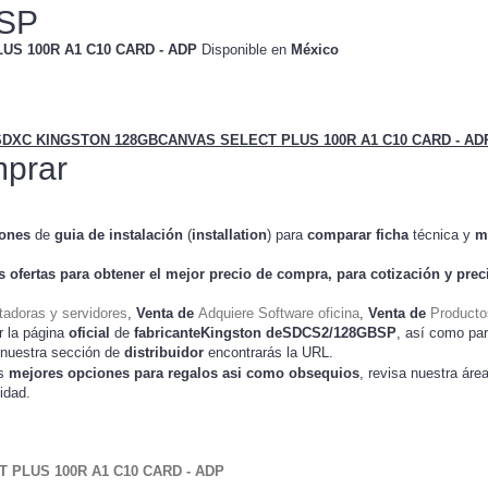
BSP
S 100R A1 C10 CARD - ADP
Disponible en
México
DXC KINGSTON 128GBCANVAS SELECT PLUS 100R A1 C10 CARD - AD
prar
iones
de
guia de instalación
(
installation
) para
comparar
ficha
técnica y
m
s ofertas para obtener el mejor
precio de compra
, para cotización y
prec
adoras y servidores
,
Venta de
Adquiere Software oficina
,
Venta de
Producto
r la página
oficial
de
fabricanteKingston deSDCS2/128GBSP
, así como pa
n nuestra sección de
distribuidor
encontrarás la URL.
as
mejores opciones para regalos asi como obsequios
, revisa nuestra áre
idad.
PLUS 100R A1 C10 CARD - ADP