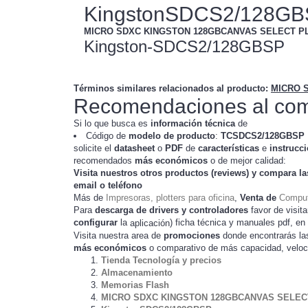
KingstonSDCS2/128G
MICRO SDXC KINGSTON 128GBCANVAS SELECT PLU
Kingston-SDCS2/128GBSP
Términos similares relacionados al producto
:
MICRO S
Recomendaciones al com
Si lo que busca es
información técnica
de
Código de
modelo de producto
:
TC
SDCS2/128GBSP
solicite el
datasheet
o
PDF
de
características
e
instrucc
recomendados
más económicos
o de mejor calidad:
Visita nuestros otros productos (
reviews
) y compara la
email o teléfono
Más de
Impresoras, plotters para oficina
,
Venta de
Comput
Para
descarga de drivers y controladores
favor de visita
configurar
la
) ficha técnica y manuales pdf, e
aplicación
Visita nuestra area de
promociones
donde encontrarás l
más económicos
o comparativo de más capacidad, veloc
Tienda Tecnología y precios
Almacenamiento
Memorias Flash
MICRO SDXC KINGSTON 128GBCANVAS SELECT 