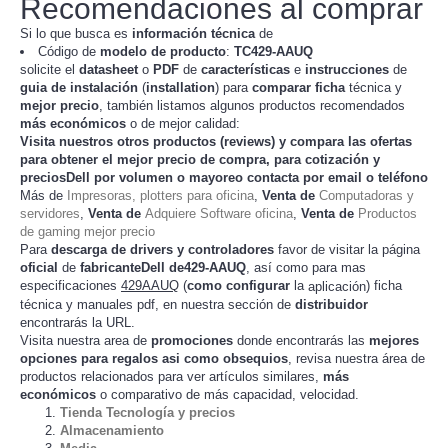
Recomendaciones al comprar
Si lo que busca es
información técnica
de
Código de
modelo de producto
:
TC
429-AAUQ
solicite el
datasheet
o
PDF
de
características
e
instrucciones
de
guia de instalación
(
installation
) para
comparar
ficha
técnica y
mejor precio
, también listamos algunos productos recomendados
más económicos
o de mejor calidad:
Visita nuestros otros productos (
reviews
) y compara las ofertas
para obtener el mejor
precio de compra
, para cotización y
preciosDell
por volumen o mayoreo contacta por email o teléfono
Más de
Impresoras, plotters para oficina
,
Venta de
Computadoras y
servidores
,
Venta de
Adquiere Software oficina
,
Venta de
Productos
de gaming mejor precio
Para
descarga de drivers y controladores
favor de visitar la página
oficial
de
fabricanteDell de429-AAUQ
, así como para mas
especificaciones
429AAUQ
(
como configurar
la
) ficha
aplicación
técnica y manuales pdf, en nuestra sección de
distribuidor
encontrarás la URL.
Visita nuestra area de
promociones
donde encontrarás las
mejores
opciones para regalos asi como obsequios
, revisa nuestra área de
productos relacionados para ver artículos
,
más
similares
económicos
o comparativo de más capacidad, velocidad.
Tienda Tecnología y precios
Almacenamiento