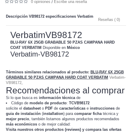
0 opiniones
Escribe una reseña
/
Descripción VB98172 especificaciones
Verbatim
Reseñas ( 0)
VerbatimVB98172
BLU-RAY 6X 25GB GRABABLE 50 PZAS CAMPANA HARD
COAT VERBATIM
Disponible en
México
Verbatim-VB98172
Términos similares relacionados al producto
:
BLU-RAY 6X 25GB
GRABABLE 50 PZAS CAMPANA HARD COAT VERBATIM
Verbatim-
VB98172
,
Recomendaciones al comprar
Si lo que busca es
información técnica
de
Código de
modelo de producto
:
TC
VB98172
solicite el
datasheet
o
PDF
de
características
e
instrucciones
de
guia de instalación
(
installation
) para
comparar
ficha
técnica y
mejor precio
, también listamos algunos productos recomendados
más económicos
o de mejor calidad:
Visita nuestros otros productos (
reviews
) y compara las ofertas