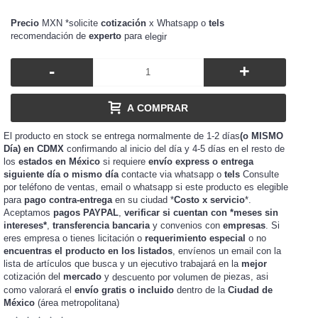
Precio
MXN *solicite
cotización
x Whatsapp o
tels
recomendación de
experto
para
elegir
-
+
A COMPRAR
El producto en stock se entrega normalmente de 1-2 días
(o MISMO
Día) en CDMX
confirmando al inicio del día y 4-5 días en el resto de
los
estados en México
si requiere
envío express o entrega
siguiente día o mismo día
contacte via whatsapp o
tels
Consulte
por teléfono de ventas, email o whatsapp si este producto es elegible
para
pago contra-entrega
en su ciudad *
Costo x servicio
*.
Aceptamos
pagos PAYPAL
,
verificar si cuentan con *meses sin
intereses*
,
transferencia bancaria
y convenios con
empresas
. Si
eres
o tienes
o
requerimiento especial
o no
empresa
licitación
encuentras el producto en los listados
, envíenos un email con la
lista de artículos que busca y un ejecutivo trabajará en la
mejor
cotización del
mercado
y
de piezas, asi
descuento por volumen
como valorará el
envío gratis o incluido
dentro de la
Ciudad de
México
(área metropolitana)