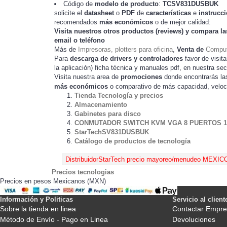
Código de
modelo de producto
:
TC
SV831DUSBUK
solicite el
datasheet
o
PDF
de
características
e
instrucc
recomendados
más económicos
o de mejor calidad:
Visita nuestros otros productos (
reviews
) y compara la
email o teléfono
Más de
Impresoras, plotters para oficina
,
Venta de
Comput
Para
descarga de drivers y controladores
favor de visita
la
) ficha técnica y manuales pdf, en nuestra se
aplicación
Visita nuestra area de
promociones
donde encontrarás l
más económicos
o comparativo de más capacidad, veloc
Tienda Tecnología y precios
Almacenamiento
Gabinetes para disco
CONMUTADOR SWITCH KVM VGA 8 PUERTOS 1
StarTechSV831DUSBUK
Catálogo de productos de tecnología
Precios tecnologias
Precios en pesos Mexicanos (MXN)
Información y Politicas
Servicio al client
Sobre la tienda en linea
Contactar Empre
Método de Envío - Pago en Linea
Devoluciones