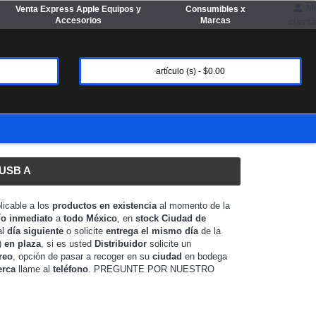
Mi
Venta Express Apple Equipos y
Consumibles x
Accesorios
Marcas
cuenta
artículo (s) - $0.00
USB A
licable a los
productos en existencia
al momento de la
ío inmediato
a
todo México
, en
stock
Ciudad de
al
día siguiente
o solicite
entrega el mismo día
de la
)
en plaza
, si es usted
Distribuidor
solicite un
reo
, opción de pasar a recoger en su
ciudad
en bodega
erca
llame al
teléfono
. PREGUNTE POR NUESTRO