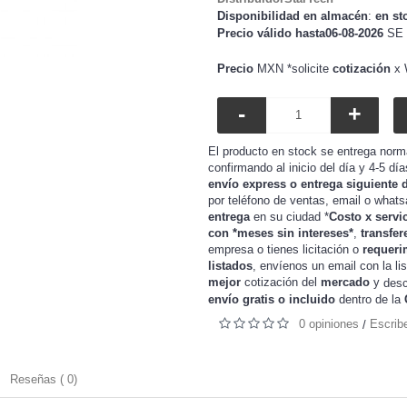
Disponibilidad en almacén
:
en st
Precio válido hasta06-08-2026
SE 
Precio
MXN *solicite
cotización
x 
-
+
El producto en stock se entrega norm
confirmando al inicio del día y 4-5 dí
envío express o entrega siguiente 
por teléfono de ventas, email o whats
entrega
en su ciudad *
Costo x servi
con *meses sin intereses*
,
transfer
o tienes
o
requeri
empresa
licitación
listados
, envíenos un email con la li
mejor
cotización del
mercado
y
desc
envío gratis o incluido
dentro de la
0 opiniones
Escrib
/
Reseñas ( 0)