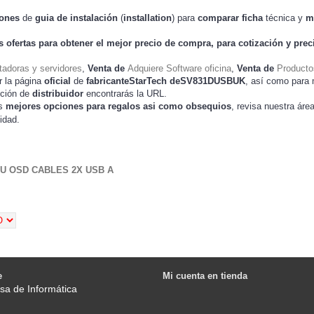
iones
de
guia de instalación
(
installation
) para
comparar
ficha
técnica y
m
s ofertas para obtener el mejor
precio de compra
, para cotización y
prec
adoras y servidores
,
Venta de
Adquiere Software oficina
,
Venta de
Producto
r la página
oficial
de
fabricanteStarTech deSV831DUSBUK
, así como para
cción de
distribuidor
encontrarás la URL.
as
mejores opciones para regalos asi como obsequios
, revisa nuestra áre
idad.
U OSD CABLES 2X USB A
e
Mi cuenta en tienda
sa de Informática