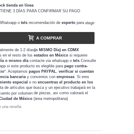
ock tienda en línea
TIENE 3 DÍAS PARA CONFIRMAR SU PAGO
Whatsapp o
tels
recomendación de
experto
para
elegir
A COMPRAR
almente de 1-2 días
(o MISMO Día) en CDMX
as en el resto de los
estados en México
si requiere
día o mismo día
contacte via whatsapp o
tels
Consulte
app si este producto es elegible para
pago contra-
cio
*. Aceptamos
pagos PAYPAL
,
verificar si cuentan
encia bancaria
y convenios con
empresas
. Si eres
miento especial
o no
encuentras el producto en los
sta de artículos que busca y un ejecutivo trabajará en la
de piezas, asi como valorará el
uento por volumen
Ciudad de México
(área metropolitana)
e una reseña