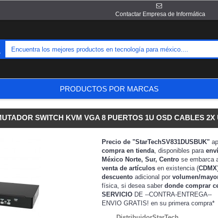
Contactar Empresa de Informática
PRODUCTOS POR MARCAS
UTADOR SWITCH KVM VGA 8 PUERTOS 1U OSD CABLES 2X 
Precio de "StarTechSV831DUSBUK"
ap
compra en tienda
, disponibles para
env
México Norte, Sur, Centro
se embarca 
venta de artículos
en existencia (
CDMX
descuento
adicional por
volumen/mayo
física, si desea saber
donde comprar c
SERVICIO
DE --CONTRA-ENTREGA--
ENVIO GRATIS!
en su primera compra*
DistribuidorStarTech