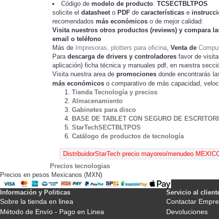
Código de
modelo de producto
:
TC
SECTBLTPOS
solicite el
datasheet
o
PDF
de
características
e
instrucc
recomendados
más económicos
o de mejor calidad:
Visita nuestros otros productos (
reviews
) y compara la
email o teléfono
Más de
Impresoras, plotters para oficina
,
Venta de
Comput
Para
descarga de drivers y controladores
favor de visita
) ficha técnica y manuales pdf, en nuestra secc
aplicación
Visita nuestra area de
promociones
donde encontrarás l
más económicos
o comparativo de más capacidad, veloc
Tienda Tecnología y precios
Almacenamiento
Gabinetes para disco
BASE DE TABLET CON SEGURO DE ESCRITOR
StarTechSECTBLTPOS
Catálogo de productos de tecnología
Precios tecnologias
Precios en pesos Mexicanos (MXN)
Información y Politicas
Servicio al client
Sobre la tienda en linea
Contactar Empre
Método de Envío - Pago en Linea
Devoluciones