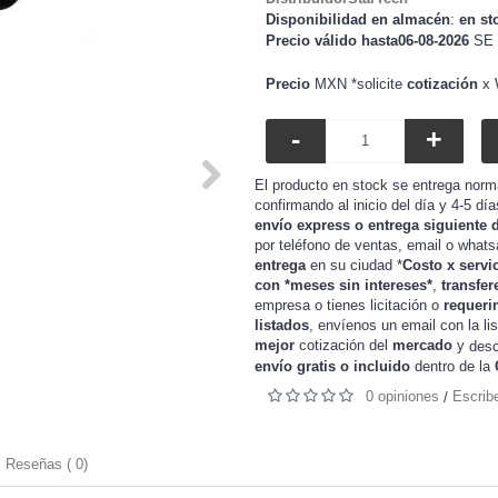
Disponibilidad en almacén
:
en st
Precio válido hasta06-08-2026
SE 
Precio
MXN *solicite
cotización
x 
-
+
El producto en stock se entrega norm
confirmando al inicio del día y 4-5 dí
envío express o entrega siguiente 
por teléfono de ventas, email o whats
entrega
en su ciudad *
Costo x servi
con *meses sin intereses*
,
transfer
o tienes
o
requeri
empresa
licitación
listados
, envíenos un email con la li
mejor
cotización del
mercado
y
desc
envío gratis o incluido
dentro de la
0 opiniones
Escrib
/
Reseñas ( 0)