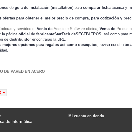
iones
de
guia de instalación
(
installation
) para
comparar
ficha
técnica y
m
s ofertas para obtener el mejor
precio de compra
, para cotización y
prec
adoras y servidores
,
Venta de
Adquiere Software oficina
,
Venta de
Producto
r la página
oficial
de
fabricanteStarTech deSECTBLTPOS
, así como para 
ión de
distribuidor
encontrarás la URL.
as
mejores opciones para regalos asi como obsequios
, revisa nuestra áre
idad.
IO DE PARED EN ACERO
e
Mi cuenta en tienda
sa de Informática