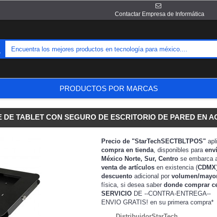
Contactar Empresa de Informática
PRODUCTOS POR MARCAS
 DE TABLET CON SEGURO DE ESCRITORIO DE PARED EN 
Precio de "StarTechSECTBLTPOS"
apl
compra en tienda
, disponibles para
env
México Norte, Sur, Centro
se embarca 
venta de artículos
en existencia (
CDMX
descuento
adicional por
volumen/mayo
física, si desea saber
donde comprar c
SERVICIO
DE --CONTRA-ENTREGA--
ENVIO GRATIS!
en su primera compra*
DistribuidorStarTech