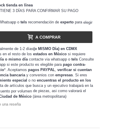
ock tienda en línea
TIENE 3 DÍAS PARA CONFIRMAR SU PAGO
Whatsapp o
tels
recomendación de
experto
para
elegir
A COMPRAR
almente de 1-2 días
(o MISMO Día) en CDMX
as en el resto de los
estados en México
si requiere
día o mismo día
contacte via whatsapp o
tels
Consulte
app si este producto es elegible para
pago contra-
cio
*. Aceptamos
pagos PAYPAL
,
verificar si cuentan
encia bancaria
y convenios con
empresas
. Si eres
miento especial
o no
encuentras el producto en los
sta de artículos que busca y un ejecutivo trabajará en la
de piezas, asi como valorará el
uento por volumen
Ciudad de México
(área metropolitana)
e una reseña