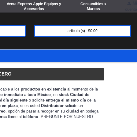
Mi
Venta Express Apple Equipos y
Consumibles x
Accesorios
Marcas
cuenta
artículo (s) - $0.00
ACERO
icable a los
productos en existencia
al momento de la
ío inmediato
a
todo México
, en
stock
Ciudad de
al
día siguiente
o solicite
entrega el mismo día
de la
)
en plaza
, si es usted
Distribuidor
solicite un
reo
, opción de pasar a recoger en su
ciudad
en bodega
erca
llame al
teléfono
. PREGUNTE POR NUESTRO