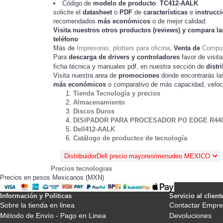
Código de
modelo de producto
:
TC
412-AALK
solicite el
datasheet
o
PDF
de
características
e
instrucc
recomendados
más económicos
o de mejor calidad:
Visita nuestros otros productos (
reviews
) y compara la
teléfono
Más de
Impresoras, plotters para oficina
,
Venta de
Comput
Para
descarga de drivers y controladores
favor de visita
ficha técnica y manuales pdf, en nuestra sección de
distr
Visita nuestra area de
promociones
donde encontrarás l
más económicos
o comparativo de más capacidad, veloc
Tienda Tecnología y precios
Almacenamiento
Discos Duros
DISIPADOR PARA PROCESADOR PO EDGE R44
Dell412-AALK
Catálogo de productos de tecnología
Precios tecnologias
Precios en pesos Mexicanos (MXN)
Información y Politicas
Servicio al client
Sobre la tienda en linea
Contactar Empre
Método de Envío - Pago en Linea
Devoluciones