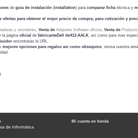
iones
de
guia de instalación
(
installation
) para
comparar
ficha
técnica y
m
s ofertas para obtener el mejor
precio de compra
, para cotización y
prec
adoras y servidores
,
Venta de
Adquiere Software oficina
,
Venta de
Producto
r la página
oficial
de
fabricanteDell de412-AALK
, así como para mas espec
ibuidor
encontrarás la URL.
as
mejores opciones para regalos asi como obsequios
, revisa nuestra áre
idad.
0
e
Mi cuenta en tienda
sa de Informática