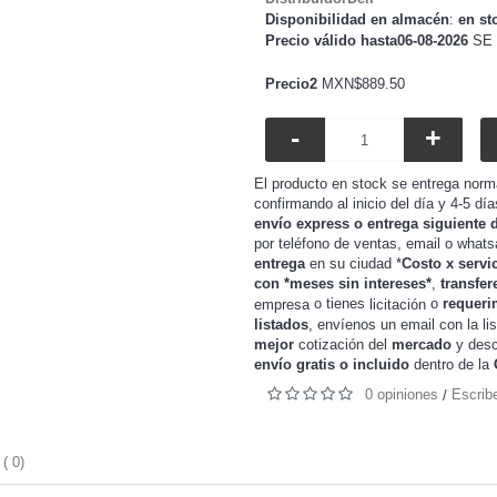
Disponibilidad en almacén
:
en st
Precio válido hasta06-08-2026
SE 
Precio2
MXN$889.50
-
+
El producto en stock se entrega norm
confirmando al inicio del día y 4-5 dí
envío express o entrega siguiente 
por teléfono de ventas, email o whats
entrega
en su ciudad *
Costo x servi
con *meses sin intereses*
,
transfer
o tienes
o
requeri
empresa
licitación
listados
, envíenos un email con la li
mejor
cotización del
mercado
y
desc
envío gratis o incluido
dentro de la
0 opiniones
Escrib
/
( 0)