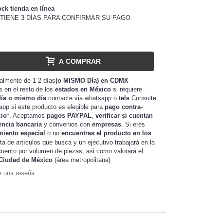
ock tienda en línea
TIENE 3 DÍAS PARA CONFIRMAR SU PAGO
A COMPRAR
almente de 1-2 días
(o MISMO Día) en CDMX
as en el resto de los
estados en México
si requiere
día o mismo día
contacte via whatsapp o
tels
Consulte
app si este producto es elegible para
pago contra-
cio
*. Aceptamos
pagos PAYPAL
,
verificar si cuentan
encia bancaria
y convenios con
empresas
. Si eres
miento especial
o no
encuentras el producto en los
sta de artículos que busca y un ejecutivo trabajará en la
de piezas, asi como valorará el
uento por volumen
Ciudad de México
(área metropolitana)
e una reseña