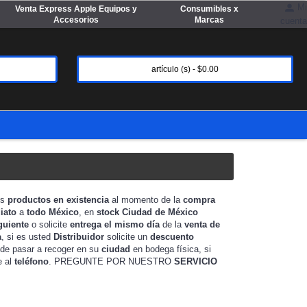
Mi
Venta Express Apple Equipos y
Consumibles x
Accesorios
Marcas
cuenta
artículo (s) - $0.00
os
productos en existencia
al momento de la
compra
iato
a
todo México
, en
stock
Ciudad de México
guiente
o solicite
entrega el mismo día
de la
venta de
a
, si es usted
Distribuidor
solicite un
descuento
 de pasar a recoger en su
ciudad
en bodega física, si
e al
teléfono
. PREGUNTE POR NUESTRO
SERVICIO