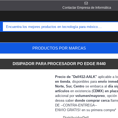
Contactar Empresa de Informática
PRODUCTOS POR MARCAS
DISIPADOR PARA PROCESADOR PO EDGE R440
Precio de "Dell412-AALK"
aplicable a l
en tienda
, disponibles para
envío inmed
Norte, Sur, Centro
se embarca al
día si
artículos
en existencia (
CDMX
)
en plaz
adicional por
volumen/mayoreo
, opción
desea saber
donde comprar cerca
llam
DE --CONTRA-ENTREGA--
ENVIO GRATIS!
en su primera compra*
DistribuidorDell