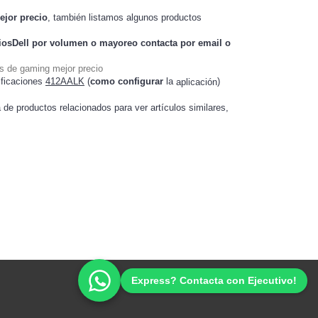
ejor precio
, también listamos algunos productos
iosDell
por volumen o mayoreo contacta por email o
s de gaming mejor precio
ificaciones
412AALK
(
como configurar
la
)
aplicación
a de productos relacionados para ver artículos
,
similares
Ofertas Promociones de Tecnología
Express? Contacta con Ejecutivo!