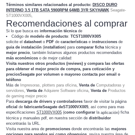
Términos similares relacionados al producto
:
DISCO DURO
INTERNO 3.5 1TB SATA 5900RPM 64MB 3YR SKYHAWK
Seagate-
ST1000VX005
,
Recomendaciones al comprar
Si lo que busca es
información técnica
de
Código de
modelo de producto
:
TC
ST1000VX005
solicite el
datasheet
o
PDF
de
características
e
instrucciones
de
guia de instalación
(
installation
) para
comparar
ficha
técnica y
mejor precio
, también listamos algunos productos recomendados
más económicos
o de mejor calidad:
Visita nuestros otros productos (
reviews
) y compara las ofertas
para obtener el mejor
precio de compra
, para cotización y
preciosSeagate
por volumen o mayoreo contacta por email o
teléfono
Más de
Impresoras, plotters para oficina
,
Venta de
Computadoras y
servidores
,
Venta de
Adquiere Software oficina
,
Venta de
Productos
de gaming mejor precio
Para
descarga de drivers y controladores
favor de visitar la página
oficial
de
fabricanteSeagate deST1000VX005
, así como para mas
especificaciones
ST1000VX005
(
como configurar
la
) ficha
aplicación
técnica y manuales pdf, en nuestra sección de
distribuidor
encontrarás la URL.
Visita nuestra area de
promociones
donde encontrarás las
mejores
opciones para regalos asi como obsequios
, revisa nuestra área de