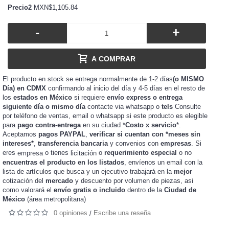
Precio2
MXN$1,105.84
-
+
A COMPRAR
El producto en stock se entrega normalmente de 1-2 días
(o MISMO
Día) en CDMX
confirmando al inicio del día y 4-5 días en el resto de
los
estados en México
si requiere
envío express o entrega
siguiente día o mismo día
contacte via whatsapp o
tels
Consulte
por teléfono de ventas, email o whatsapp si este producto es elegible
para
pago contra-entrega
en su ciudad *
Costo x servicio
*.
Aceptamos
pagos PAYPAL
,
verificar si cuentan con *meses sin
intereses*
,
transferencia bancaria
y convenios con
empresas
. Si
eres
o tienes
o
requerimiento especial
o no
empresa
licitación
encuentras el producto en los listados
, envíenos un email con la
lista de artículos que busca y un ejecutivo trabajará en la
mejor
cotización del
mercado
y
de piezas, asi
descuento por volumen
como valorará el
envío gratis o incluido
dentro de la
Ciudad de
México
(área metropolitana)
0 opiniones
Escribe una reseña
/