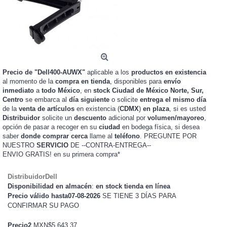
Precio de "Dell400-AUWX"
aplicable a los
productos en existencia
al momento de la
compra en tienda
, disponibles para
envío
inmediato
a
todo México
, en
stock
Ciudad de México Norte, Sur,
Centro
se embarca al
día siguiente
o solicite
entrega el mismo día
de la
venta de artículos
en existencia (
CDMX
)
en plaza
, si es usted
Distribuidor
solicite un
descuento
adicional por
volumen/mayoreo
,
opción de pasar a recoger en su
ciudad
en bodega física, si desea
saber
donde comprar cerca
llame al
teléfono
. PREGUNTE POR
NUESTRO
SERVICIO
DE --CONTRA-ENTREGA--
ENVIO GRATIS!
en su primera compra*
DistribuidorDell
Disponibilidad en almacén
:
en stock tienda en línea
Precio válido hasta07-08-2026
SE TIENE 3 DÍAS PARA
CONFIRMAR SU PAGO
Precio2
MXN$5,643.37