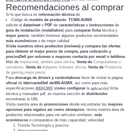
Recomendaciones al comprar
Si lo que busca es
información técnica
de
Código de
modelo de producto
:
TC
400-AUWX
solicite el
datasheet
o
PDF
de
características
e
instrucciones
de
guia de instalación
(
installation
) para
comparar
ficha
técnica y
mejor precio
, también listamos algunos productos recomendados
más económicos
o de mejor calidad:
Visita nuestros otros productos (
reviews
) y compara las ofertas
para obtener el mejor
precio de compra
, para cotización y
preciosDell
por volumen o mayoreo contacta por email o teléfono
Más de
Impresoras, plotters para oficina
,
Venta de
Computadoras y
servidores
,
Venta de
Adquiere Software oficina
,
Venta de
Productos
de gaming mejor precio
Para
descarga de drivers y controladores
favor de visitar la página
oficial
de
fabricanteDell de400-AUWX
, así como para mas
especificaciones
400AUWX
(
como configurar
la
) ficha
aplicación
técnica y manuales pdf, en nuestra sección de
distribuidor
encontrarás la URL.
Visita nuestra area de
promociones
donde encontrarás las
mejores
opciones para regalos asi como obsequios
, revisa nuestra área de
productos relacionados para ver artículos
,
más
similares
económicos
o comparativo de más capacidad, velocidad.
Tienda Tecnología y precios
Almacenamiento