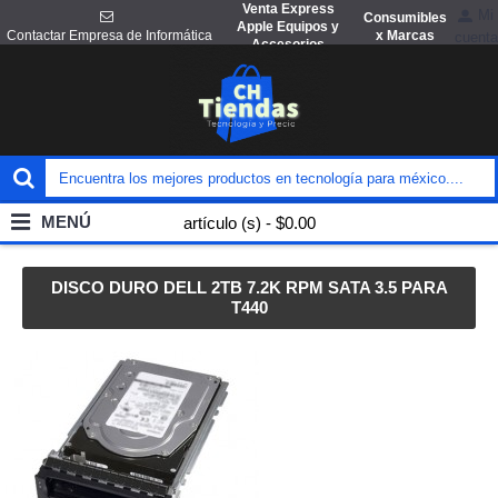
Venta Express
Mi
Consumibles
Apple Equipos y
x Marcas
Contactar Empresa de Informática
cuenta
Accesorios
MENÚ
artículo (s) - $0.00
DISCO DURO DELL 2TB 7.2K RPM SATA 3.5 PARA
T440