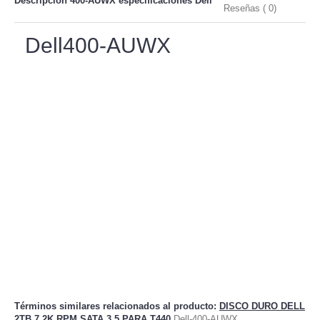
Descripción 400-AUWX especificaciones
Dell
Reseñas ( 0)
Dell400-AUWX
Términos similares relacionados al producto
:
DISCO DURO DELL
2TB 7.2K RPM SATA 3.5 PARA T440
Dell-400-AUWX
,