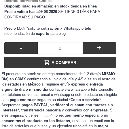
DistribuidorPerfect Choice
Disponibilidad en almacén
:
en stock tienda en línea
Precio válido hasta09-08-2026
SE TIENE 3 DÍAS PARA
CONFIRMAR SU PAGO
Precio
MXN *solicite
cotización
x Whatsapp o
tels
recomendación de
experto
para
elegir
-
+
A COMPRAR
El producto en stock se entrega normalmente de 1-2 días
(o MISMO
Día) en CDMX
confirmando al inicio del día y 4-5 días en el resto de
los
estados en México
si requiere
envío express o entrega
siguiente día o mismo día
contacte via whatsapp o
tels
Consulte
por teléfono de ventas, email o whatsapp si este producto es elegible
para
pago contra-entrega
en su ciudad *
Costo x servicio
*.
Aceptamos
pagos PAYPAL
,
verificar si cuentan con *meses sin
intereses*
,
transferencia bancaria
y convenios con
empresas
. Si
eres
o tienes
o
requerimiento especial
o no
empresa
licitación
encuentras el producto en los listados
, envíenos un email con la
lista de artículos que busca y un ejecutivo trabajará en la
mejor