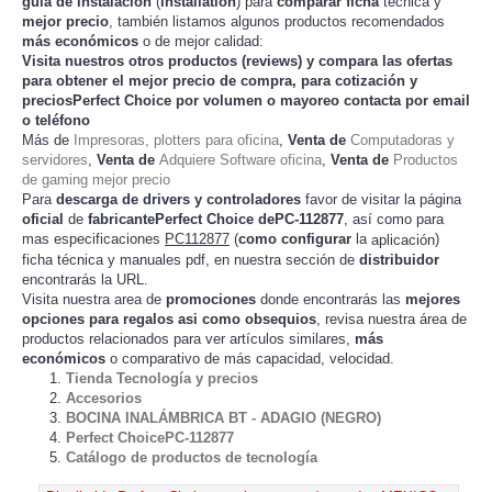
guia de instalación
(
installation
) para
comparar
ficha
técnica y
mejor precio
, también listamos algunos productos recomendados
más económicos
o de mejor calidad:
Visita nuestros otros productos (
reviews
) y compara las ofertas
para obtener el mejor
precio de compra
, para cotización y
preciosPerfect Choice
por volumen o mayoreo contacta por email
o teléfono
Más de
Impresoras, plotters para oficina
,
Venta de
Computadoras y
servidores
,
Venta de
Adquiere Software oficina
,
Venta de
Productos
de gaming mejor precio
Para
descarga de drivers y controladores
favor de visitar la página
oficial
de
fabricantePerfect Choice dePC-112877
, así como para
mas especificaciones
PC112877
(
como configurar
la
)
aplicación
ficha técnica y manuales pdf, en nuestra sección de
distribuidor
encontrarás la URL.
Visita nuestra area de
promociones
donde encontrarás las
mejores
opciones para regalos asi como obsequios
, revisa nuestra área de
productos relacionados para ver artículos
,
más
similares
económicos
o comparativo de más capacidad, velocidad.
Tienda Tecnología y precios
Accesorios
BOCINA INALÁMBRICA BT - ADAGIO (NEGRO)
Perfect ChoicePC-112877
Catálogo de productos de tecnología